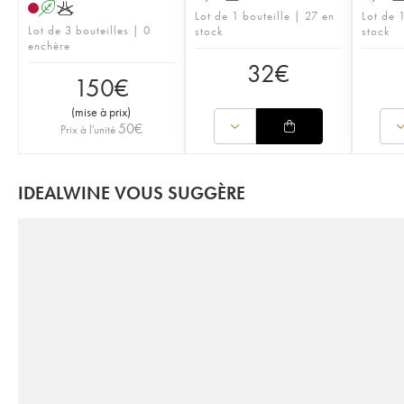
A
K
Lot de 1 bouteille | 27 en
Lot de 1
Lot de 3 bouteilles | 0
stock
stock
enchère
32
€
150
€
(
mise à prix
)
50
€
Prix à l'unité
IDEALWINE VOUS SUGGÈRE