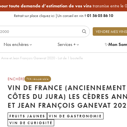
 pour toute demande d’estimation de vos vins
transmise entre le 
Retrait sur place
cliquez ici
|
Un conseil en vin ?
01 56 05 86 10
VENDRE MES VINS
Nos enchères
Services +
✨
Mon Som
 Anne et Jean François Ganevat 2020 - Lot de 1 bouteille
ENCHÈRE
TVA récupérable
VIN DE FRANCE (ANCIENNEMENT
CÔTES DU JURA) LES CÈDRES AN
ET JEAN FRANÇOIS GANEVAT 20
FRUITS JAUNES
VIN DE GASTRONOMIE
VIN DE CURIOSITÉ