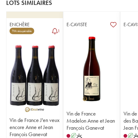
LOTS SIMILAIRES
ENCHÈRE
E-CAVISTE
E-CAVI
1
TVA récupérable
Vin de France
Vin de
Vin de France J'en veux
Madelon Anne et Jean
des Ba
encore Anne et Jean
François Ganevat
Jean F
François Ganevat
A
K
A