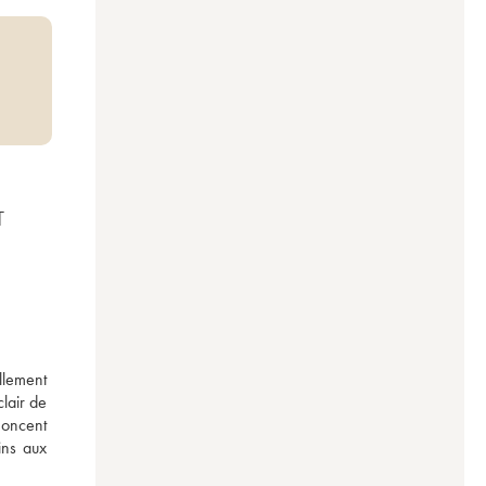
T
lement 
lair de 
oncent 
ns aux 