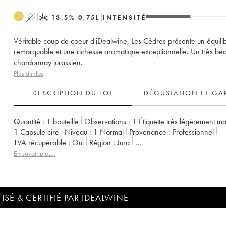
A
K
13.5
%
0.75
L
INTENSITÉ
Véritable coup de coeur d'iDealwine, Les Cèdres présente un équili
remarquable et une richesse aromatique exceptionnelle. Un très be
chardonnay jurassien.
Plus d'infos
DESCRIPTION DU LOT
DÉGUSTATION ET GA
Quantité :
1 bouteille
Observations :
1 Étiquette très légèrement m
1 Capsule cire
Niveau :
1
Normal
Provenance :
professionnel
TVA récupérable :
oui
Région :
Jura
Appellation :
Vin de France (anciennement Côtes du Jura)
En savoir plus...
Propriétaire :
Anne et Jean François Ganevat
ISÉ & CERTIFIÉ PAR IDEALWINE