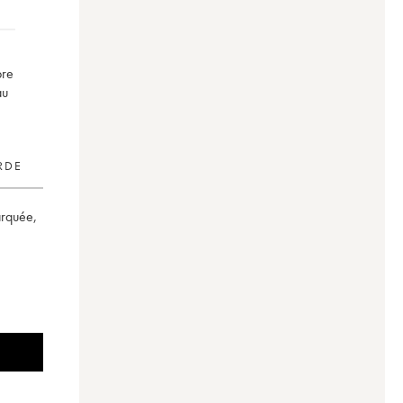
bre
au
RDE
arquée
,