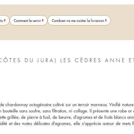
tu ?
Comment le servir ?
Combien va me coûter la livraison ?
ÔTES DU JURA) LES CÈDRES ANNE E
e chardonnay octogénaire cultivé sur un terroir marneux. Vinifié naturel
outeille sans soufre, sans filtration, ni collage. Il présente une robe or c
 grillée, de pierre à fusil, de beurre, d'agrumes et de fruits blancs ann
dité et des notes délicates d'agrumes, elle s'apprécie autour de mets fi