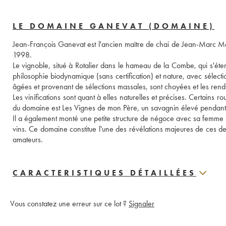
LE DOMAINE GANEVAT (DOMAINE)
Jean-François Ganevat est l'ancien maître de chai de Jean-Marc Mor
1998. 
Le vignoble, situé à Rotalier dans le hameau de la Combe, qui s'éte
philosophie biodynamique (sans certification) et nature, avec sélect
âgées et provenant de sélections massales, sont choyées et les ren
Les vinifications sont quant à elles naturelles et précises. Certains
du domaine est Les Vignes de mon Père, un savagnin élevé pendant 
Il a également monté une petite structure de négoce avec sa femme s
vins. Ce domaine constitue l'une des révélations majeures de ces der
amateurs.
CARACTERISTIQUES DÉTAILLÉES
Vous constatez une erreur sur ce lot ?
Signaler