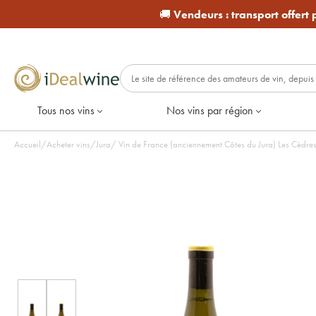
🚚
Vendeurs :
transport offert
Tous nos vins
Nos vins par région
Accueil
/
Acheter vins
/
Jura
/
Vin de France (anciennement Côtes du Jura) Les Cèdres