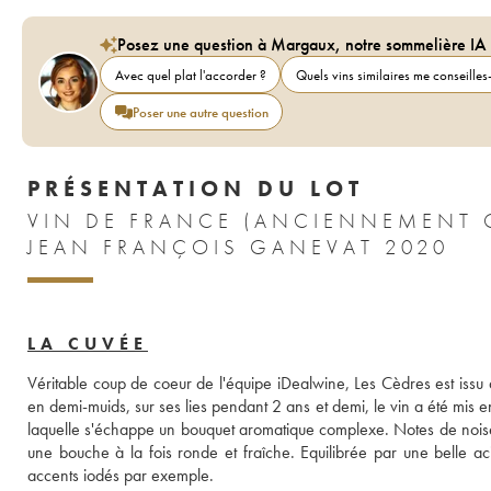
Posez une question à Margaux, notre sommelière IA
Avec quel plat l'accorder ?
Quels vins similaires me conseilles-
Poser une autre question
PRÉSENTATION DU LOT
VIN DE FRANCE (ANCIENNEMENT C
JEAN FRANÇOIS GANEVAT 2020
LA CUVÉE
Véritable coup de coeur de l'équipe iDealwine, Les Cèdres est issu d
en demi-muids, sur ses lies pendant 2 ans et demi, le vin a été mis en b
laquelle s'échappe un bouquet aromatique complexe. Notes de noisette
une bouche à la fois ronde et fraîche. Equilibrée par une belle aci
accents iodés par exemple.