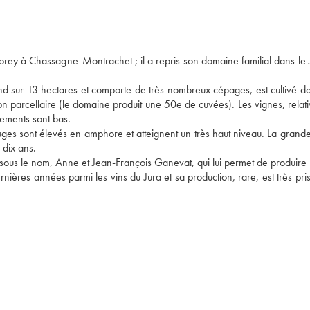
ey à Chassagne-Montrachet ; il a repris son domaine familial dans le J
nd sur 13 hectares et comporte de très nombreux cépages, est cultivé da
ion parcellaire (le domaine produit une 50e de cuvées). Les vignes, relat
dements sont bas.
 rouges sont élevés en amphore et atteignent un très haut niveau. La grand
dix ans. 
ous le nom, Anne et Jean-François Ganevat, qui lui permet de produire p
nières années parmi les vins du Jura et sa production, rare, est très pri