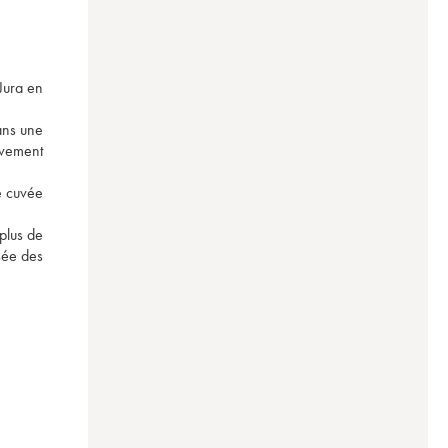
ura en 
ns une 
ivement 
e cuvée 
lus de 
sée des 