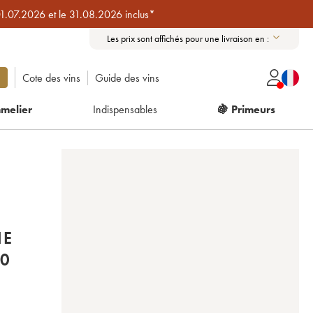
01.07.2026 et le 31.08.2026 inclus*
Les prix sont affichés pour une livraison en :
Cote des vins
Guide des vins
melier
Indispensables
🍇 Primeurs
NE
20