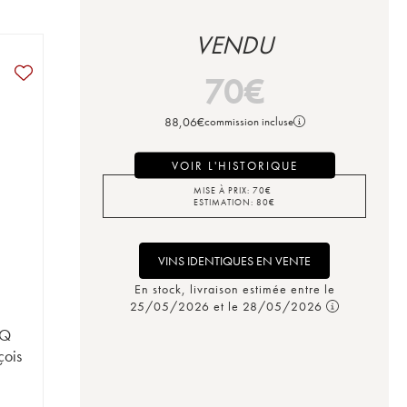
VENDU
70
€
88,06
€
commission incluse
VOIR L'HISTORIQUE
MISE À PRIX:
70
€
ESTIMATION:
80
€
VINS IDENTIQUES EN VENTE
En stock, livraison estimée entre le
25/05/2026 et le 28/05/2026
 Q
çois