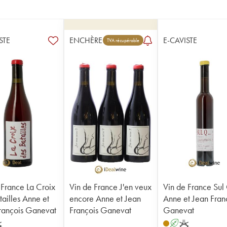
STE
ENCHÈRE
E-CAVISTE
TVA récupérable
 France La Croix
Vin de France J'en veux
Vin de France Sul
tailles Anne et
encore Anne et Jean
Anne et Jean Fran
rançois Ganevat
François Ganevat
Ganevat
K
A
K