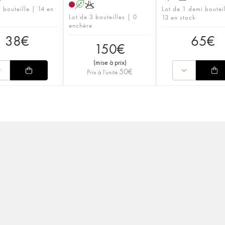
A
K
 bouteille | 14 en
Lot de 1 demi boutei
Lot de 3 bouteilles | 0
13 en stock
enchère
38
€
65
€
150
€
(
mise à prix
)
50
€
Prix à l'unité