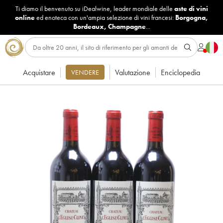
Ti diamo il benvenuto su iDealwine, leader mondiale delle
aste di vini
online
ed enoteca con un'ampia selezione di vini francesi:
Borgogna
,
Bordeaux
,
Champagne
...
Acquistare
Valutazione
Enciclopedia
VENDERE