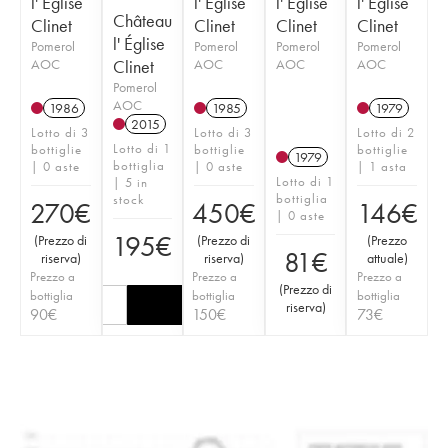
l' Église
l' Église
l' Église
l' Église
Château
Clinet
Clinet
Clinet
Clinet
l' Église
Pomerol
Pomerol
Pomerol
Pomerol
AOC
Clinet
AOC
AOC
AOC
Pomerol
AOC
1986
1985
1979
2015
Lotto di 3
Lotto di 3
Lotto di 2
Lotto di 1
bottiglie
bottiglie
bottiglie
1979
bottiglia
| 0 aste
| 0 aste
| 1 asta
Lotto di 1
| 5 in
bottiglia
stock
270
€
450
€
146
€
| 0 aste
195
€
(
Prezzo di
(
Prezzo di
(
Prezzo
81
€
riserva
)
riserva
)
attuale
)
Prezzo a
Prezzo a
Prezzo a
(
Prezzo di
bottiglia
bottiglia
bottiglia
riserva
)
90
€
150
€
73
€