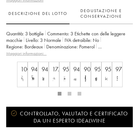
Maggiori informazioni
DEGUSTAZIONE E
DESCRIZIONE DEL LOTTO
CONSERVAZIONE
Quantità:
3 bottiglie
Commento:
3 Etichette con delle leggere
macchie
Livello:
3
Normale
IVA detraibile:
no
Regione:
Bordeaux
Denominazione:
Pomerol
Proprietario:
GFA du Château L'Eglise Clinet
Maggiori informazioni…
100
94
94
17.5
95
94
90
95
95
97
CONTROLLATO, VALUTATO E CERTIFICATO
DA UN ESPERTO IDEALWINE