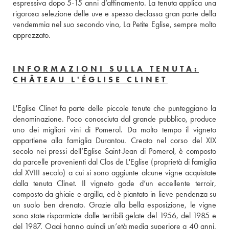
espressiva dopo 5-15 anni d’affinamento. La tenuta applica una 
rigorosa selezione delle uve e spesso declassa gran parte della 
vendemmia nel suo secondo vino, La Petite Eglise, sempre molto 
apprezzato.
INFORMAZIONI SULLA TENUTA:
CHÂTEAU L'ÉGLISE CLINET
L'Eglise Clinet fa parte delle piccole tenute che punteggiano la 
denominazione. Poco conosciuta dal grande pubblico, produce 
uno dei migliori vini di Pomerol. Da molto tempo il vigneto 
appartiene alla famiglia Durantou. Creato nel corso del XIX 
secolo nei pressi dell’Eglise Saint-Jean di Pomerol, è composto 
da parcelle provenienti dal Clos de L'Eglise (proprietà di famiglia 
dal XVIII secolo) a cui si sono aggiunte alcune vigne acquistate 
dalla tenuta Clinet. Il vigneto gode d’un eccellente terroir, 
composto da ghiaie e argilla, ed è piantato in lieve pendenza su 
un suolo ben drenato. Grazie alla bella esposizione, le vigne 
sono state risparmiate dalle terribili gelate del 1956, del 1985 e 
del 1987. Oggi hanno quindi un’età media superiore a 40 anni. 