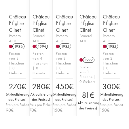
Château
Château
Château
Château
Château
l' Église
l' Église
l' Église
l' Église
l' Église
Clinet
Clinet
Clinet
Clinet
Clinet
Pomerol
Pomerol
Pomerol
Pomerol
Pomerol
AOC
AOC
AOC
AOC
AOC
1986
1994
1985
1985
Posten
Posten
Posten
Posten
von 3
von 4
von 3
von 2
1979
Flaschen
Flaschen
Flaschen
Flaschen
Posten
| 0
| 0
| 0
| 0
von 1
Gebote
Gebote
Gebote
Gebote
Flasche |
0 Gebote
270
€
280
€
450
€
300
€
81
€
(
Aktualisierung
(
Aktualisierung
(
Aktualisierung
(
Aktualisierung
des Preises
)
des Preises
)
des Preises
)
des Preises
)
(
Aktualisierung
Preis pro Einheit
Preis pro Einheit
Preis pro Einheit
Preis pro Einheit
des Preises
)
90
€
70
€
150
€
150
€