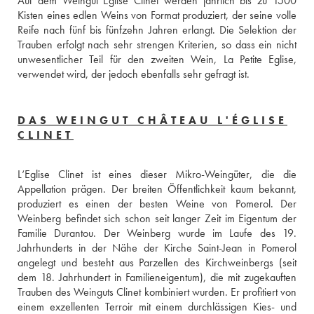
Auf dem Weingut Eglise Clinet werden jährlich bis zu 1500 
Kisten eines edlen Weins von Format produziert, der seine volle 
Reife nach fünf bis fünfzehn Jahren erlangt. Die Selektion der 
Trauben erfolgt nach sehr strengen Kriterien, so dass ein nicht 
unwesentlicher Teil für den zweiten Wein, La Petite Eglise, 
verwendet wird, der jedoch ebenfalls sehr gefragt ist.
DAS WEINGUT CHÂTEAU L'ÉGLISE
CLINET
L‘Eglise Clinet ist eines dieser Mikro-Weingüter, die die 
Appellation prägen. Der breiten Öffentlichkeit kaum bekannt, 
produziert es einen der besten Weine von Pomerol. Der 
Weinberg befindet sich schon seit langer Zeit im Eigentum der 
Familie Durantou. Der Weinberg wurde im Laufe des 19. 
Jahrhunderts in der Nähe der Kirche Saint-Jean in Pomerol 
angelegt und besteht aus Parzellen des Kirchweinbergs (seit 
dem 18. Jahrhundert in Familieneigentum), die mit zugekauften 
Trauben des Weinguts Clinet kombiniert wurden. Er profitiert von 
einem exzellenten Terroir mit einem durchlässigen Kies- und 