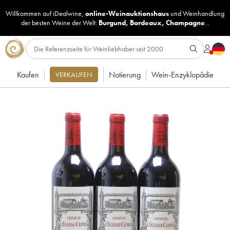
Willkommen auf iDealwine,
online-Weinauktionshaus
und
Weinhandlung
der besten Weine der Welt:
Burgund
,
Bordeaux
,
Champagne
...
Kaufen
Notierung
Wein-Enzyklopädie
VERKAUFEN