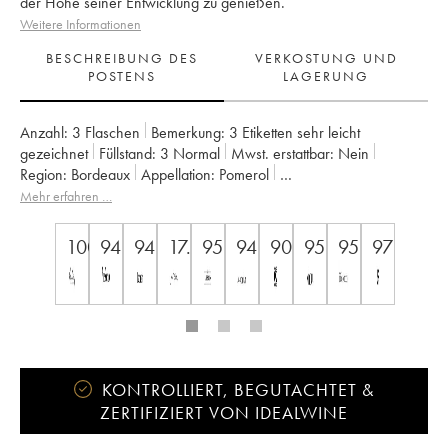
der Höhe seiner Entwicklung zu genießen.
Weitere Informationen
BESCHREIBUNG DES
VERKOSTUNG UND
POSTENS
LAGERUNG
Anzahl:
3 Flaschen
Bemerkung:
3 Etiketten sehr leicht
gezeichnet
Füllstand:
3
Normal
Mwst. erstattbar:
nein
Region:
Bordeaux
Appellation:
Pomerol
Eigentümer:
GFA du Château L'Eglise Clinet
Mehr erfahren …
100
94
94
17.5
95
94
90
95
95
97
KONTROLLIERT, BEGUTACHTET &
ZERTIFIZIERT VON IDEALWINE