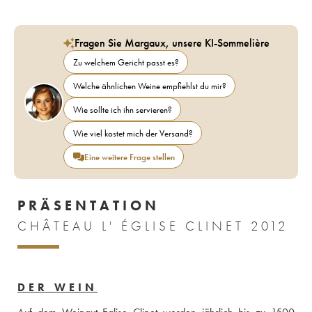
Fragen Sie Margaux, unsere KI-Sommelière
Zu welchem Gericht passt es?
Welche ähnlichen Weine empfiehlst du mir?
Wie sollte ich ihn servieren?
Wie viel kostet mich der Versand?
Eine weitere Frage stellen
PRÄSENTATION
CHÂTEAU L' ÉGLISE CLINET 2012
DER WEIN