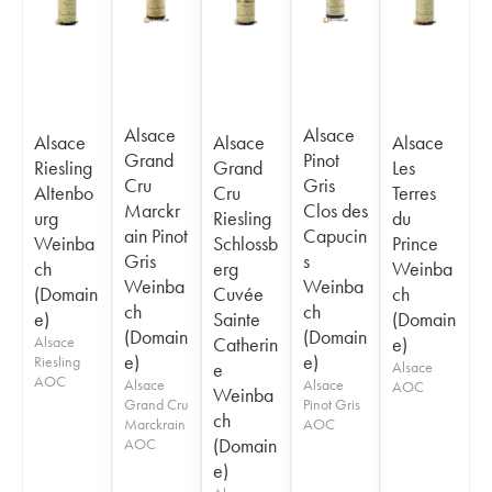
Alsace
Alsace
Alsace
Alsace
Alsace
Grand
Pinot
Riesling
Grand
Les
Cru
Gris
Altenbo
Cru
Terres
Marckr
Clos des
urg
Riesling
du
ain Pinot
Capucin
Weinba
Schlossb
Prince
Gris
s
ch
erg
Weinba
Weinba
Weinba
(Domain
Cuvée
ch
ch
ch
e)
Sainte
(Domain
(Domain
(Domain
Alsace
Catherin
e)
e)
e)
Riesling
e
Alsace
AOC
Alsace
Alsace
AOC
Weinba
Grand Cru
Pinot Gris
ch
Marckrain
AOC
(Domain
AOC
e)