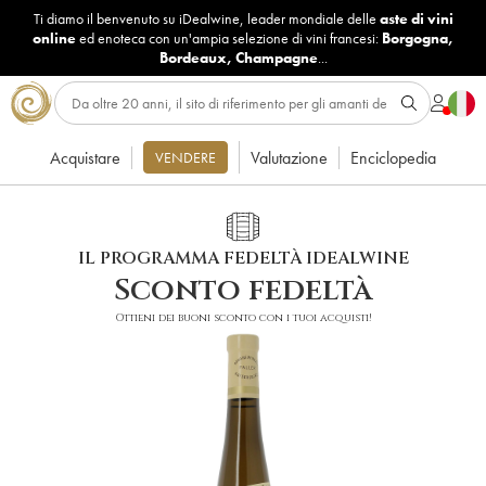
Ti diamo il benvenuto su iDealwine, leader mondiale delle
aste di vini
online
ed enoteca con un'ampia selezione di vini francesi:
Borgogna
,
Bordeaux
,
Champagne
...
Acquistare
Valutazione
Enciclopedia
VENDERE
IL PROGRAMMA FEDELTÀ IDEALWINE
Sconto fedeltà
Ottieni dei buoni sconto con i tuoi acquisti!