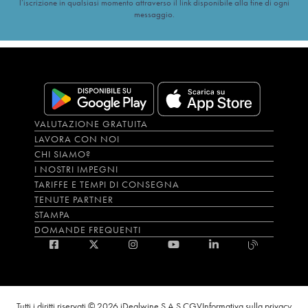
l’iscrizione in qualsiasi momento attraverso il link disponibile alla fine di ogni
messaggio.
VALUTAZIONE GRATUITA
LAVORA CON NOI
CHI SIAMO?
I NOSTRI IMPEGNI
TARIFFE E TEMPI DI CONSEGNA
TENUTE PARTNER
STAMPA
DOMANDE FREQUENTI
Tutti i diritti riservati © 2026 iDealwine S.A.S.
CGV
Informativa sulla privacy