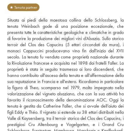
★ Tenuta partner
Situata ai piedi della maestosa collina dello Schlossberg, la 
tenuta Weinbach gode di una posizione eccezionale, che 
presenta tutte le caratteristiche geologiche e climatiche in grado 
di favorire la produzione dei migliori vini d’Alsazia. Sullo storico 
terroir del Clos des Capucins (5 ettari circondati da mura), i 
monaci Cappuccini producevano vino fin dall'inizio del XVII 
secolo. La tenuta fu venduta come proprietà nazionale durante 
la Rivoluzione francese e acquisita nel 1898 dai fratelli Faller. La 
proprietà è stata in seguito trasmessa ai loro discendenti, che 
hanno contribuito all'ascesa della tenuta e all’affermazione della 
sua reputazione in Francia e all'estero. Ricordiamo in particolare 
la figura di Theo, scomparso nel 1979, molto impegnato nella 
valorizzazione del vigneto alsaziano, che con la sua attività ha 
favorito il riconoscimento della denominazione AOC. Oggi la 
tenuta è gestita da Catherine Faller, che si avvale dell’aiuto dei 
figli Eddy e Théo. Il vigneto si estende su 38 ettari distribuiti nella 
Valle di Kaysersberg, tra il terroir storico del Clos des Capucins, i 
prestigiosi Cru Altenbourg e Vogelgarten, e i Grand Cru 
Schlossberg, Furstentum, Mambourg, Marckrain e Kaefferkopf. 