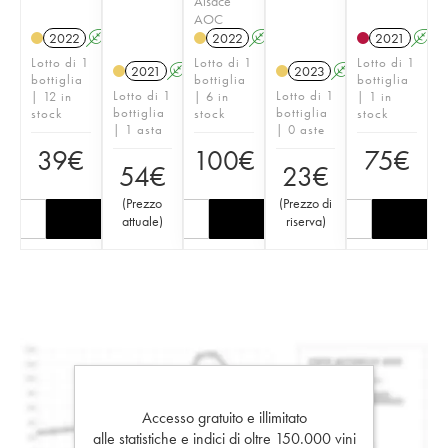
Alsace
AOC
2022
A
2022
A
2021
A
Lotto di 1
Lotto di 1
Lotto di 1
2021
A
2023
A
bottiglia
bottiglia
bottiglia
Lotto di 1
Lotto di 1
| 12 in
| 6 in
| 1 in
bottiglia
bottiglia
stock
stock
stock
| 1 asta
| 0 aste
39
€
100
€
75
€
54
€
23
€
(
Prezzo
(
Prezzo di
attuale
)
riserva
)
Accesso gratuito e illimitato
alle statistiche e indici di oltre 150.000 vini