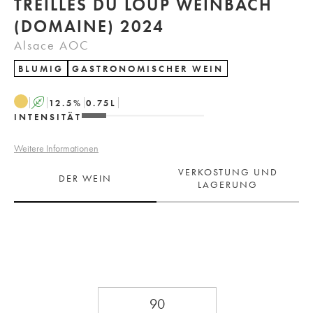
TREILLES DU LOUP WEINBACH
(DOMAINE) 2024
Alsace AOC
BLUMIG
GASTRONOMISCHER WEIN
A
12.5
%
0.75
L
INTENSITÄT
Weitere Informationen
VERKOSTUNG UND
DER WEIN
LAGERUNG
90