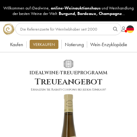
Willkommen auf iDealwine,
online-Weinauktionshaus
und
Weinhandlung
der besten Weine der Welt:
Burgund
,
Bordeaux
,
Champagne
...
Kaufen
Notierung
Wein-Enzyklopädie
VERKAUFEN
IDEALWINE-TREUEPROGRAMM
Treueangebot
Erhalten Sie Rabatt-Coupons bei jedem Einkauf!