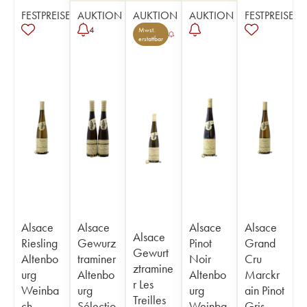
FESTPREISE
AUKTION
AUKTION
AUKTION
FESTPREISE
4
Mwst.
erstattbar
Alsace
Alsace
Alsace
Alsace
Alsace
Riesling
Gewurz
Pinot
Grand
Gewurt
Altenbo
traminer
Noir
Cru
ztramine
urg
Altenbo
Altenbo
Marckr
r Les
Weinba
urg
urg
ain Pinot
Treilles
ch
Sélectio
Weinba
Gris