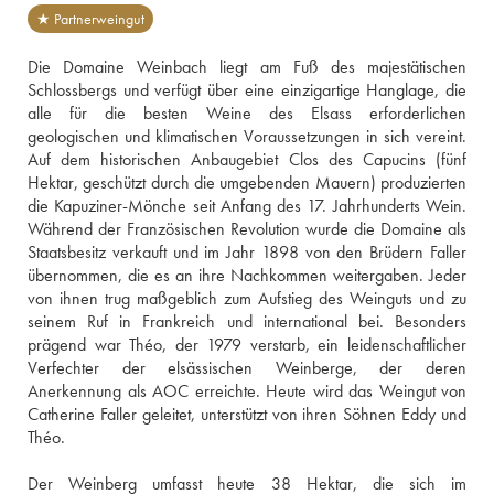
★ Partnerweingut
Die Domaine Weinbach liegt am Fuß des majestätischen 
Schlossbergs und verfügt über eine einzigartige Hanglage, die 
alle für die besten Weine des Elsass erforderlichen 
geologischen und klimatischen Voraussetzungen in sich vereint. 
Auf dem historischen Anbaugebiet Clos des Capucins (fünf 
Hektar, geschützt durch die umgebenden Mauern) produzierten 
die Kapuziner-Mönche seit Anfang des 17. Jahrhunderts Wein. 
Während der Französischen Revolution wurde die Domaine als 
Staatsbesitz verkauft und im Jahr 1898 von den Brüdern Faller 
übernommen, die es an ihre Nachkommen weitergaben. Jeder 
von ihnen trug maßgeblich zum Aufstieg des Weinguts und zu 
seinem Ruf in Frankreich und international bei. Besonders 
prägend war Théo, der 1979 verstarb, ein leidenschaftlicher 
Verfechter der elsässischen Weinberge, der deren 
Anerkennung als AOC erreichte. Heute wird das Weingut von 
Catherine Faller geleitet, unterstützt von ihren Söhnen Eddy und 
Théo.
Der Weinberg umfasst heute 38 Hektar, die sich im 