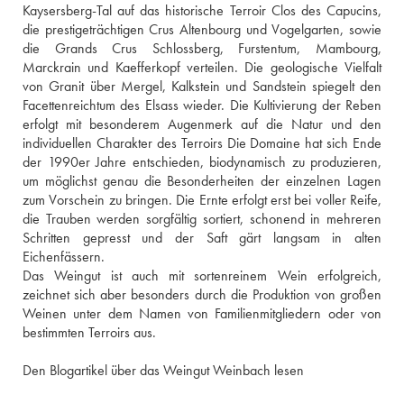
Kaysersberg-Tal auf das historische Terroir Clos des Capucins, 
die prestigeträchtigen Crus Altenbourg und Vogelgarten, sowie 
die Grands Crus Schlossberg, Furstentum, Mambourg, 
Marckrain und Kaefferkopf verteilen. Die geologische Vielfalt 
von Granit über Mergel, Kalkstein und Sandstein spiegelt den 
Facettenreichtum des Elsass wieder. Die Kultivierung der Reben 
erfolgt mit besonderem Augenmerk auf die Natur und den 
individuellen Charakter des Terroirs Die Domaine hat sich Ende 
der 1990er Jahre entschieden, biodynamisch zu produzieren, 
um möglichst genau die Besonderheiten der einzelnen Lagen 
zum Vorschein zu bringen. Die Ernte erfolgt erst bei voller Reife, 
die Trauben werden sorgfältig sortiert, schonend in mehreren 
Schritten gepresst und der Saft gärt langsam in alten 
Eichenfässern.
Das Weingut ist auch mit sortenreinem Wein erfolgreich, 
zeichnet sich aber besonders durch die Produktion von großen 
Weinen unter dem Namen von Familienmitgliedern oder von 
bestimmten Terroirs aus.
Den Blogartikel über das Weingut Weinbach lesen