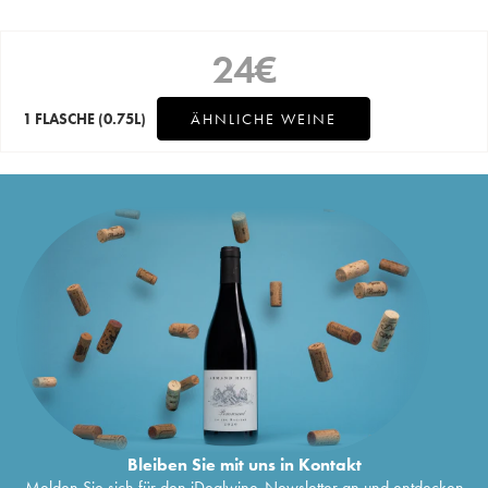
24
€
1 FLASCHE
(0.75L)
ÄHNLICHE WEINE
Bleiben Sie mit uns in Kontakt
Melden Sie sich für den iDealwine-Newsletter an und entdecken