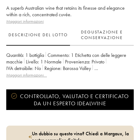
A superb Australian wine that retains its finesse and elegance
within a rich, concentrated cuvée.
Maggiori informazioni
DEGUSTAZIONE E
DESCRIZIONE DEL LOTTO
CONSERVAZIONE
Quantità:
1 bottiglia
Commento:
1 Etichetta con delle leggere
macchie
Livello:
1
Normale
Provenienza:
privato
IVA detraibile:
no
Regione:
Barossa Valley
Denominazione:
Barossa Valley
Proprietario:
Chris Ringland
Maggiori informazioni…
CONTROLLATO, VALUTATO E CERTIFICATO
DA UN ESPERTO IDEALWINE
Un dubbio su questo vino? Chiedi a Margaux, la