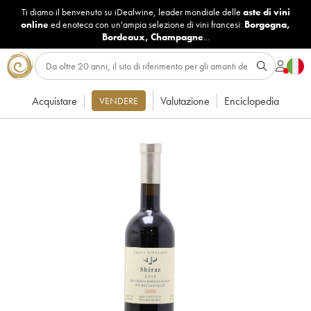
Ti diamo il benvenuto su iDealwine, leader mondiale delle
aste di vini
online
ed enoteca con un'ampia selezione di vini francesi:
Borgogna
,
Bordeaux
,
Champagne
...
Acquistare
Valutazione
Enciclopedia
VENDERE