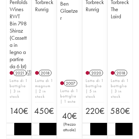
Penfolds
Torbreck
Torbreck
Torbreck
Ben
Wines
Runrig
Runrig
The
Glaetze
RWT
Laird
r
Bin 798
Shiraz
(Cassett
a in
legno a
partire
da 6 bt)
2021
T
2018
2020
2018
Lotto di 1
Lotto di 1
Lotto di 1
Lotto di 1
2007
bottiglia
magnum
bottiglia
bottiglia
Lotto di 1
| 3 in
| 2 in
| 5 in
| 3 in
bottiglia
stock
stock
stock
stock
| 1 asta
140
€
450
€
220
€
580
€
40
€
(
Prezzo
attuale
)