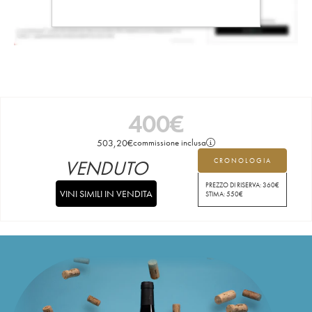
400
€
503,20
€
commissione inclusa
VENDUTO
CRONOLOGIA
PREZZO DI RISERVA:
360
€
VINI SIMILI IN VENDITA
STIMA:
550
€