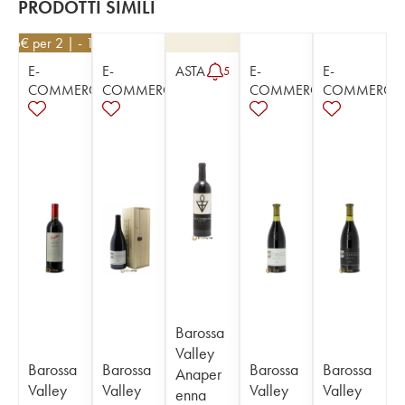
PRODOTTI SIMILI
126
€
per 2 | - 10%
E-
E-
ASTA
E-
E-
5
COMMERCE
COMMERCE
COMMERCE
COMMERCE
Barossa
Valley
Barossa
Barossa
Barossa
Barossa
Anaper
Valley
Valley
Valley
Valley
enna