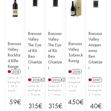
Barossa
Barossa
Barossa
Valley
Valley
Valley
Barossa
Barossa
The Eye
The Eye
Anaper
Valley
Valley
of Rã
of Rã
enna
Rockfor
Torbreck
Ben
Ben
Ben
d Rifle
Runrig
Glaetze
Glaetze
Glaetze
Range
r
r
r
2018
2018
Lotto di 1
Lotto di 1
2018
T
2016
T
2007
bottiglia
magnum
Lotto di 1
Lotto di 1
Lotto di 1
| 14 in
| 2 in
bottiglia
bottiglia
bottiglia
stock
stock
| 0 aste
| 1 asta
| 1 asta
59
€
450
€
315
€
315
€
40
€