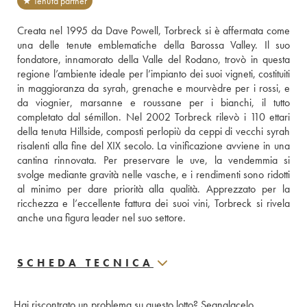
★ Tenuta partner
Creata nel 1995 da Dave Powell, Torbreck si è affermata come 
una delle tenute emblematiche della Barossa Valley. Il suo 
fondatore, innamorato della Valle del Rodano, trovò in questa 
regione l’ambiente ideale per l’impianto dei suoi vigneti, costituiti 
in maggioranza da syrah, grenache e mourvèdre per i rossi, e 
da viognier, marsanne e roussane per i bianchi, il tutto 
completato dal sémillon. Nel 2002 Torbreck rilevò i 110 ettari 
della tenuta Hillside, composti perlopiù da ceppi di vecchi syrah 
risalenti alla fine del XIX secolo. La vinificazione avviene in una 
cantina rinnovata. Per preservare le uve, la vendemmia si 
svolge mediante gravità nelle vasche, e i rendimenti sono ridotti 
al minimo per dare priorità alla qualità. Apprezzato per la 
ricchezza e l’eccellente fattura dei suoi vini, Torbreck si rivela 
anche una figura leader nel suo settore. 
SCHEDA TECNICA
Hai riscontrato un problema su questo lotto?
Segnalacelo