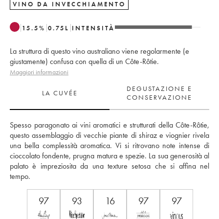
VINO DA INVECCHIAMENTO
15.5
%
0.75
L
INTENSITÀ
La struttura di questo vino australiano viene regolarmente (e
giustamente) confusa con quella di un Côte-Rôtie.
Maggiori informazioni
DEGUSTAZIONE E
LA CUVÉE
CONSERVAZIONE
Spesso paragonato ai vini aromatici e strutturati della Côte-Rôtie, 
questo assemblaggio di vecchie piante di shiraz e viognier rivela 
una bella complessità aromatica. Vi si ritrovano note intense di 
cioccolato fondente, prugna matura e spezie. La sua generosità al 
palato è impreziosita da una texture setosa che si affina nel 
tempo.
97
93
16
97
97