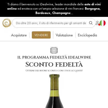
Ti diamo il benvenuto su iDealwine, leader mondiale delle
aste di vini
online
ed enoteca con un'ampia selezione di vini francesi:
Borgogna
,
Bordeaux
,
Champagne
...
Acquistare
Valutazione
Enciclopedia
VENDERE
IL PROGRAMMA FEDELTÀ IDEALWINE
Sconto fedeltà
Ottieni dei buoni sconto con i tuoi acquisti!