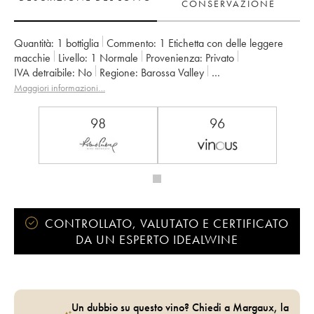
CONSERVAZIONE
Quantità:
1 bottiglia
Commento:
1 Etichetta con delle leggere
macchie
Livello:
1
Normale
Provenienza:
privato
IVA detraibile:
no
Regione:
Barossa Valley
Denominazione:
Barossa Valley
Proprietario:
Ben Glaetzer
Maggiori informazioni…
98
96
CONTROLLATO, VALUTATO E CERTIFICATO
DA UN ESPERTO IDEALWINE
Un dubbio su questo vino? Chiedi a Margaux, la