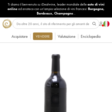
Ti diamo il benvenuto su iDealwine, leader mondiale delle
aste di vini
online
ed enoteca con un'ampia selezione di vini francesi:
Borgogna
,
Bordeaux
,
Champagne
...
Acquistare
Valutazione
Enciclopedia
VENDERE