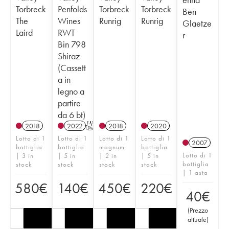
Torbreck
Penfolds
Torbreck
Torbreck
Ben
The
Wines
Runrig
Runrig
Glaetze
Laird
RWT
r
Bin 798
Shiraz
(Cassett
a in
legno a
partire
da 6 bt)
2018
2022
T
2018
2020
Lotto di 1
Lotto di 1
Lotto di 1
Lotto di 1
2007
bottiglia
bottiglia
magnum
bottiglia
Lotto di 1
| 3 in
| 5 in
| 2 in
| 5 in
bottiglia
stock
stock
stock
stock
| 1 asta
580
€
140
€
450
€
220
€
40
€
(
Prezzo
attuale
)