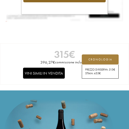
315
€
CRONOLOGIA
396,27
€
commissione inclusa
PREZZO DI RISERVA:
315
€
VINI SIMILI IN VENDITA
STIMA:
455
€