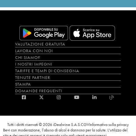
VALUTAZIONE GRATUITA
LAVORA CON NOI
CHI SIAMO?
I NOSTRI IMPEGNI
TARIFFE E TEMPI DI CONSEGNA
TENUTE PARTNER
STAMPA
DOMANDE FREQUENTI
Tutti i diritti riservati © 2026 iDealwine S.A.S.
CGV
Informativa sulla privacy
Bevi con moderazione, l’abuso di alcol è dannoso per la salute. L'utilizzo del
sito e dei servizi annessi è riservato solo agli utenti maggiorenni.