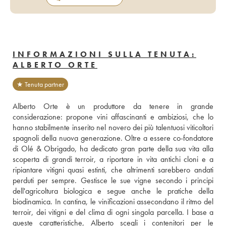
INFORMAZIONI SULLA TENUTA:
ALBERTO ORTE
★ Tenuta partner
Alberto Orte è un produttore da tenere in grande 
considerazione: propone vini affascinanti e ambiziosi, che lo 
hanno stabilmente inserito nel novero dei più talentuosi viticoltori 
spagnoli della nuova generazione. Oltre a essere co-fondatore 
di Olé & Obrigado, ha dedicato gran parte della sua vita alla 
scoperta di grandi terroir, a riportare in vita antichi cloni e a 
ripiantare vitigni quasi estinti, che altrimenti sarebbero andati 
perduti per sempre. Gestisce le sue vigne secondo i principi 
dell'agricoltura biologica e segue anche le pratiche della 
biodinamica. In cantina, le vinificazioni assecondano il ritmo del 
terroir, dei vitigni e del clima di ogni singola parcella. I base a 
queste caratteristiche, Alberto scegli i contenitori per le 