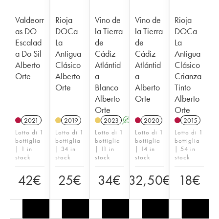
Valdeorr
Rioja
Vino de
Vino de
Rioja
as DO
DOCa
la Tierra
la Tierra
DOCa
Escalad
La
de
de
La
a Do Sil
Antigua
Cádiz
Cádiz
Antigua
Alberto
Clásico
Atlántid
Atlántid
Clásico
Orte
Alberto
a
a
Crianza
Orte
Blanco
Alberto
Tinto
Alberto
Orte
Alberto
Orte
Orte
2021
2019
2023
A
2020
2015
Lotto di 1
Lotto di 1
Lotto di 1
Lotto di 1
Lotto di 1
bottiglia
bottiglia
bottiglia
bottiglia
bottiglia
| 1 in
| 34 in
| 11 in
| 14 in
| 54 in
stock
stock
stock
stock
stock
42
€
25
€
34
€
32,50
€
18
€