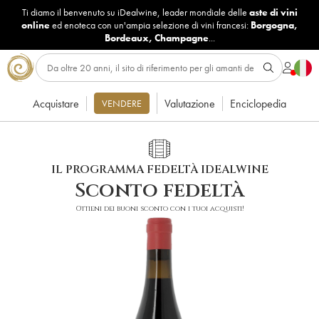
Ti diamo il benvenuto su iDealwine, leader mondiale delle
aste di vini
online
ed enoteca con un'ampia selezione di vini francesi:
Borgogna
,
Bordeaux
,
Champagne
...
Acquistare
Valutazione
Enciclopedia
VENDERE
IL PROGRAMMA FEDELTÀ IDEALWINE
Sconto fedeltà
Ottieni dei buoni sconto con i tuoi acquisti!