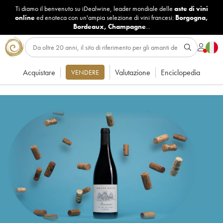
Ti diamo il benvenuto su iDealwine, leader mondiale delle
aste di vini
online
ed enoteca con un'ampia selezione di vini francesi:
Borgogna
,
Bordeaux
,
Champagne
...
Acquistare
Valutazione
Enciclopedia
VENDERE