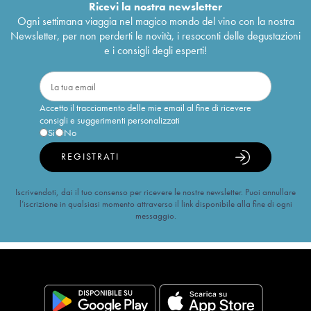
Ricevi la nostra newsletter
Ogni settimana viaggia nel magico mondo del vino con la nostra
Newsletter, per non perderti le novità, i resoconti delle degustazioni
e i consigli degli esperti!
Accetto il tracciamento delle mie email al fine di ricevere
consigli e suggerimenti personalizzati
Sì
No
REGISTRATI
Iscrivendoti, dai il tuo consenso per ricevere le nostre newsletter. Puoi annullare
l’iscrizione in qualsiasi momento attraverso il link disponibile alla fine di ogni
messaggio.