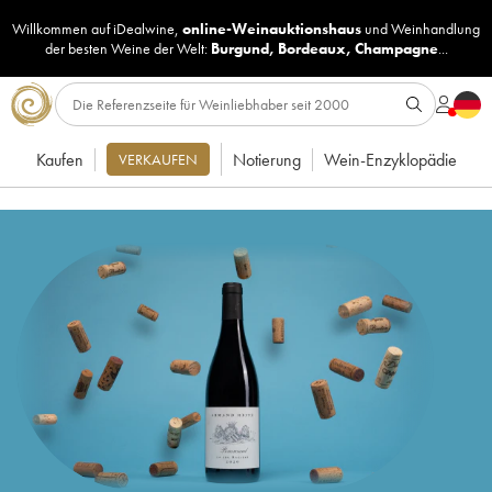
Willkommen auf iDealwine,
online-Weinauktionshaus
und
Weinhandlung
der besten Weine der Welt:
Burgund
,
Bordeaux
,
Champagne
...
Kaufen
Notierung
Wein-Enzyklopädie
VERKAUFEN