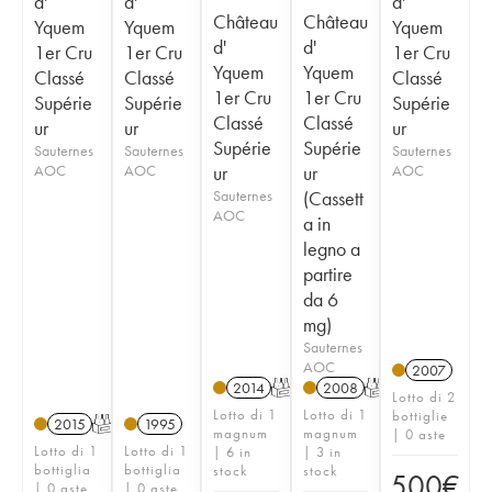
d'
d'
d'
Château
Château
Yquem
Yquem
Yquem
d'
d'
1er Cru
1er Cru
1er Cru
Yquem
Yquem
Classé
Classé
Classé
1er Cru
1er Cru
Supérie
Supérie
Supérie
Classé
Classé
ur
ur
ur
Supérie
Supérie
Sauternes
Sauternes
Sauternes
AOC
AOC
ur
ur
AOC
Sauternes
(Cassett
AOC
a in
legno a
partire
da 6
mg)
Sauternes
AOC
2007
2014
T
2008
T
Lotto di 2
Lotto di 1
Lotto di 1
bottiglie
2015
T
1995
magnum
magnum
| 0 aste
Lotto di 1
Lotto di 1
| 6 in
| 3 in
bottiglia
bottiglia
stock
stock
500
€
| 0 aste
| 0 aste