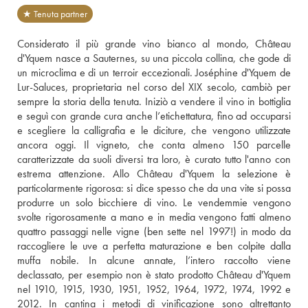
★ Tenuta partner
Considerato il più grande vino bianco al mondo, Château 
d'Yquem nasce a Sauternes, su una piccola collina, che gode di 
un microclima e di un terroir eccezionali. Joséphine d'Yquem de 
Lur-Saluces, proprietaria nel corso del XIX secolo, cambiò per 
sempre la storia della tenuta. Iniziò a vendere il vino in bottiglia 
e seguì con grande cura anche l’etichettatura, fino ad occuparsi 
e scegliere la calligrafia e le diciture, che vengono utilizzate 
ancora oggi. Il vigneto, che conta almeno 150 parcelle 
caratterizzate da suoli diversi tra loro, è curato tutto l'anno con 
estrema attenzione. Allo Château d'Yquem la selezione è 
particolarmente rigorosa: si dice spesso che da una vite si possa 
produrre un solo bicchiere di vino. Le vendemmie vengono 
svolte rigorosamente a mano e in media vengono fatti almeno 
quattro passaggi nelle vigne (ben sette nel 1997!) in modo da 
raccogliere le uve a perfetta maturazione e ben colpite dalla 
muffa nobile. In alcune annate, l’intero raccolto viene 
declassato, per esempio non è stato prodotto Château d'Yquem 
nel 1910, 1915, 1930, 1951, 1952, 1964, 1972, 1974, 1992 e 
2012. In cantina i metodi di vinificazione sono altrettanto 