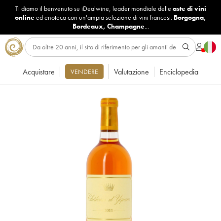
Ti diamo il benvenuto su iDealwine, leader mondiale delle
aste di vini
online
ed enoteca con un'ampia selezione di vini francesi:
Borgogna
,
Bordeaux
,
Champagne
...
Acquistare
Valutazione
Enciclopedia
VENDERE