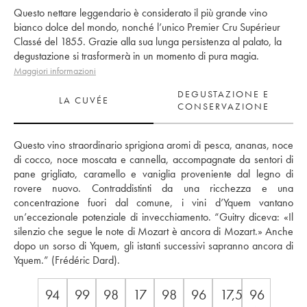
Questo nettare leggendario è considerato il più grande vino
bianco dolce del mondo, nonché l’unico Premier Cru Supérieur
Classé del 1855. Grazie alla sua lunga persistenza al palato, la
degustazione si trasformerà in un momento di pura magia.
Maggiori informazioni
DEGUSTAZIONE E
LA CUVÉE
CONSERVAZIONE
Questo vino straordinario sprigiona aromi di pesca, ananas, noce 
di cocco, noce moscata e cannella, accompagnate da sentori di 
pane grigliato, caramello e vaniglia proveniente dal legno di 
rovere nuovo. Contraddistinti da una ricchezza e una 
concentrazione fuori dal comune, i vini d’Yquem vantano 
un’eccezionale potenziale di invecchiamento. “Guitry diceva: «Il 
silenzio che segue le note di Mozart è ancora di Mozart.» Anche 
dopo un sorso di Yquem, gli istanti successivi sapranno ancora di 
Yquem.” (Frédéric Dard).
94
99
98
17
98
96
17,5/20
96