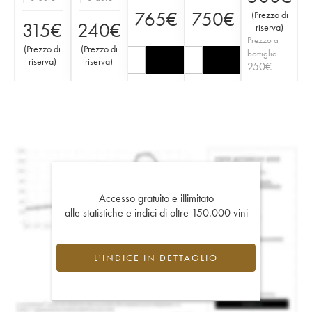
765
€
750
€
(
Prezzo di
315
€
240
€
riserva
)
Prezzo a
(
Prezzo di
(
Prezzo di
bottiglia
riserva
)
riserva
)
250
€
Accesso gratuito e illimitato
alle statistiche e indici di oltre 150.000 vini
L'INDICE IN DETTAGLIO