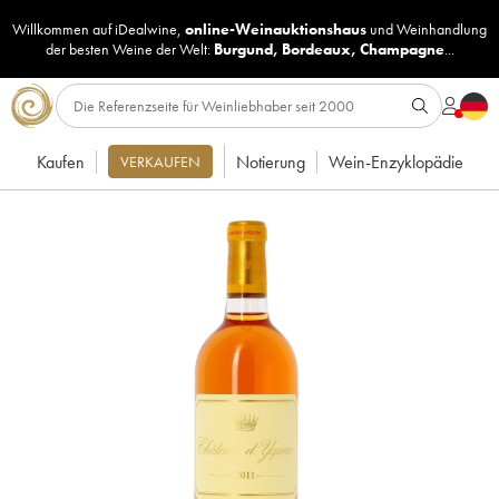
Willkommen auf iDealwine,
online-Weinauktionshaus
und
Weinhandlung
der besten Weine der Welt:
Burgund
,
Bordeaux
,
Champagne
...
Kaufen
Notierung
Wein-Enzyklopädie
VERKAUFEN