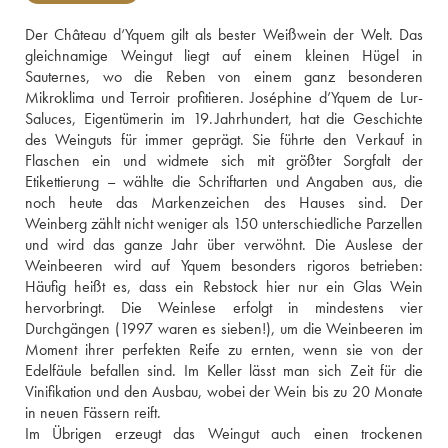
Der Château d‘Yquem gilt als bester Weißwein der Welt. Das 
gleichnamige Weingut liegt auf einem kleinen Hügel in 
Sauternes, wo die Reben von einem ganz besonderen 
Mikroklima und Terroir profitieren. Joséphine d’Yquem de Lur-
Saluces, Eigentümerin im 19. Jahrhundert, hat die Geschichte 
des Weinguts für immer geprägt. Sie führte den Verkauf in 
Flaschen ein und widmete sich mit größter Sorgfalt der 
Etikettierung – wählte die Schriftarten und Angaben aus, die 
noch heute das Markenzeichen des Hauses sind. Der 
Weinberg zählt nicht weniger als 150 unterschiedliche Parzellen 
und wird das ganze Jahr über verwöhnt. Die Auslese der 
Weinbeeren wird auf Yquem besonders rigoros betrieben: 
Häufig heißt es, dass ein Rebstock hier nur ein Glas Wein 
hervorbringt. Die Weinlese erfolgt in mindestens vier 
Durchgängen (1997 waren es sieben!), um die Weinbeeren im 
Moment ihrer perfekten Reife zu ernten, wenn sie von der 
Edelfäule befallen sind. Im Keller lässt man sich Zeit für die 
Vinifikation und den Ausbau, wobei der Wein bis zu 20 Monate 
in neuen Fässern reift.
Im Übrigen erzeugt das Weingut auch einen trockenen 