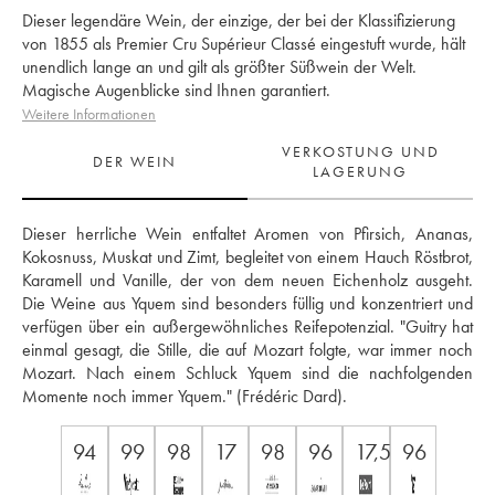
Dieser legendäre Wein, der einzige, der bei der Klassifizierung
von 1855 als Premier Cru Supérieur Classé eingestuft wurde, hält
unendlich lange an und gilt als größter Süßwein der Welt.
Magische Augenblicke sind Ihnen garantiert.
Weitere Informationen
VERKOSTUNG UND
DER WEIN
LAGERUNG
Dieser herrliche Wein entfaltet Aromen von Pfirsich, Ananas, 
Kokosnuss, Muskat und Zimt, begleitet von einem Hauch Röstbrot, 
Karamell und Vanille, der von dem neuen Eichenholz ausgeht. 
Die Weine aus Yquem sind besonders füllig und konzentriert und 
verfügen über ein außergewöhnliches Reifepotenzial. "Guitry hat 
einmal gesagt, die Stille, die auf Mozart folgte, war immer noch 
Mozart. Nach einem Schluck Yquem sind die nachfolgenden 
Momente noch immer Yquem." (Frédéric Dard).
94
99
98
17
98
96
17,5/20
96