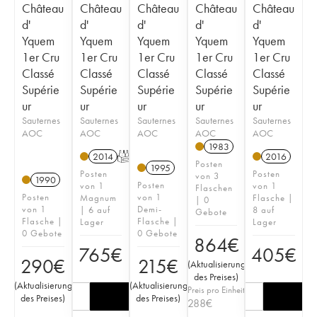
Château
Château
Château
Château
Château
d'
d'
d'
d'
d'
Yquem
Yquem
Yquem
Yquem
Yquem
1er Cru
1er Cru
1er Cru
1er Cru
1er Cru
Classé
Classé
Classé
Classé
Classé
Supérie
Supérie
Supérie
Supérie
Supérie
ur
ur
ur
ur
ur
Sauternes
Sauternes
Sauternes
Sauternes
Sauternes
AOC
AOC
AOC
AOC
AOC
1983
2014
T
2016
Posten
1995
Posten
Posten
von 3
1990
Posten
von 1
von 1
Flaschen
Posten
von 1
Magnum
Flasche |
| 0
von 1
Demi-
| 6 auf
8 auf
Gebote
Flasche |
Flasche |
Lager
Lager
0 Gebote
0 Gebote
864
€
765
€
405
€
290
€
215
€
(
Aktualisierung
des Preises
)
(
Aktualisierung
(
Aktualisierung
Preis pro Einheit
des Preises
)
des Preises
)
288
€