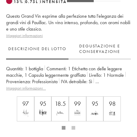
13
%
0.75
L
INTENSITÀ
Questo Grand Vin esprime alla perfezione tutta l'eleganza dei
grandi vini di Pauillac. Un vino intenso, profondo, con aromi nobili
e uno stile classico.
Maggiori informazioni
DEGUSTAZIONE E
DESCRIZIONE DEL LOTTO
CONSERVAZIONE
Quantità:
1 bottiglia
Commenti:
1 Etichetta con delle leggere
macchie
,
1 Capsula leggermente graffiata
Livello:
1
Normale
Provenienza:
professionista
IVA detraibile:
sì
Regione:
Bordeaux
Denominazione:
Pauillac
Maggiori informazioni…
Classificazione:
2ème Grand Cru Classé
Proprietario:
Château Pichon Baron
97
95
18.5
99
95
98