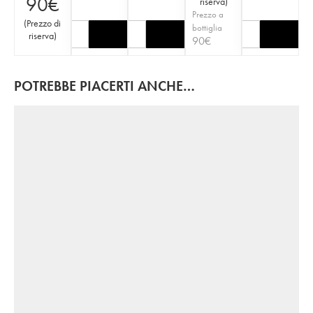
90
€
riserva
)
Prezzo a
(
Prezzo di
bottiglia
riserva
)
90
€
POTREBBE PIACERTI ANCHE…