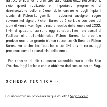
da Axa Millésimes era in uno stato abbastanza trascurato. È 
stato quindi realizzato un importante programma di 
ristrutturazione dello château, delle cantine e degli impianti 
tecnici di Pichon-Longueville. Il cabernet sauvignon regna 
sovrano nel vigneto Pichon Baron ed è coltivato con cura dal 
team di Pierre Montégut, direttore tecnico della tenuta dal 2022. 
I vini di questa tenuta sono oggi considerati tra i più quotati di 
Pauillac: oltre all'emblematico Pichon Baron, la proprietà 
produce anche un grande bianco secco, Les Griffons de Pichon 
Baron, ma anche Les Tourelles e Les Griffons in rosso, oggi 
presentati come i secondi vini della tenuta. 
Per saperne di più su questa splendida realtà della Rive 
Gauche, leggi l'articolo che le abbiamo dedicato sul nostro Blog.
SCHEDA TECNICA
Hai riscontrato un problema su questo lotto?
Segnalacelo