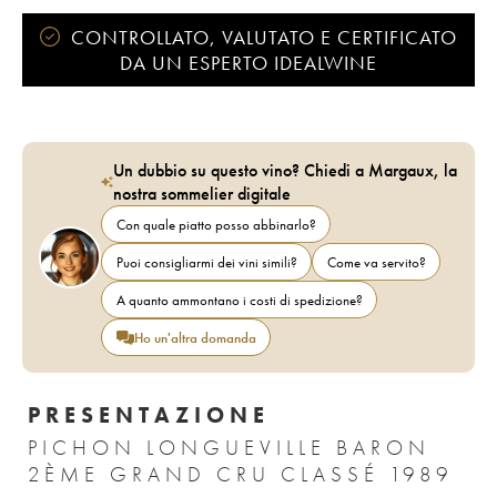
CONTROLLATO, VALUTATO E CERTIFICATO
DA UN ESPERTO IDEALWINE
Un dubbio su questo vino? Chiedi a Margaux, la
nostra sommelier digitale
Con quale piatto posso abbinarlo?
Puoi consigliarmi dei vini simili?
Come va servito?
A quanto ammontano i costi di spedizione?
Ho un'altra domanda
PRESENTAZIONE
PICHON LONGUEVILLE BARON
2ÈME GRAND CRU CLASSÉ 1989