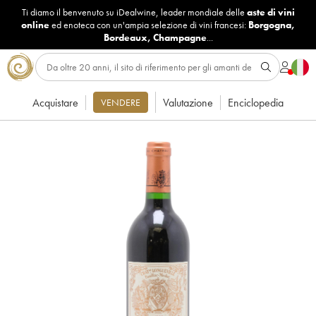
Ti diamo il benvenuto su iDealwine, leader mondiale delle
aste di vini
online
ed enoteca con un'ampia selezione di vini francesi:
Borgogna
,
Bordeaux
,
Champagne
...
Acquistare
Valutazione
Enciclopedia
VENDERE