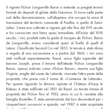
Il vigneto Pichon Longueville Baron si estende su pregiati terreni 
formati da depositi di ghiaie della Garonna. Si trova nella parte 
sud della denominazione, sull’altopiano che occupa la zona di 
transizione dal territorio comunale di Pauillac a quello di Saint-
Julien. L’area era coltivata a vigneto già alla fine del XVII secolo 
e ha conosciuto una fama quasi immediata. All'inizio del XVIII 
secolo, i vini, prodotti sotto la guida di Jacques de Pichon, Baron 
de Longueville, erano considerati quasi al livello di quelli di 
Latour. Classificata Second Cru nel 1855, la tenuta è stata divisa 
a seguito di una successione e a partire dal 1860, i vini sono 
stati vinificati separatamente; Raoul, unico figlio superstite del 
barone Joseph, prese il timone dell’attuale Pichon Longueville 
Baron, spesso indicato come «Pichon Baron», mentre sua figlia 
Virginie, moglie del conte de Lalande, ricevette l'altra parte della 
proprietà, che prese così il nome di: «Comtesse de Lalande». 
Per quanto riguarda la dimora, ispirata al Château d'Azay le 
Rideau, è stata edificata nel 1851 da Raoul. La tenuta rimase di 
proprietà dei Pichon fino al 1933, anno in cui fu venduta alla 
famiglia Bouteiller. È stata amministrata dai loro discendenti per i 
cinquant'anni successivi e quando, nel 1987, è stata acquistata 