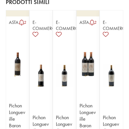
PRODOTTI SIMILI
ASTA
E-
E-
ASTA
E-
2
2
COMMERCE
COMMERCE
COMMERCE
Pichon
Pichon
Longuev
Longuev
Pichon
Pichon
Pichon
ille
ille
Longuev
Longuev
Longuev
Baron
Baron