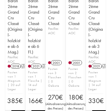
Baron
Baron
Baron
Baron
Baron
2ème
2ème
2ème
2ème
2ème
Grand
Grand
Grand
Grand
Grand
Cru
Cru
Cru
Cru
Cru
Classé
Classé
Classé
Classé
Classé
(Origina
(Origina
Pauillac
Pauillac
(Origina
AOC
AOC
l-
l-
l-
holzkist
holzkist
holzkist
e ab 6
e ab 6
e ab 3
Mag.)
Fl.)
Mag.)
Pauillac
Pauillac
Pauillac
AOC
AOC
AOC
2001
2001
2018
T
2021
T
2021
T
Posten
Posten
Posten
Posten
Posten
von 3
von 2
von 1
von 1
von 1
Flaschen
Flaschen
Magnum
Flasche |
Magnum
| 0
| 0
| 20 auf
14 auf
| 14 auf
Gebote
Gebote
Lager
Lager
Lager
270
€
180
€
385
€
166
€
330
€
(
Aktualisierung
(
Aktualisierung
des Preises
)
des Preises
)