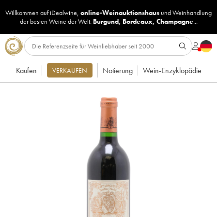
Willkommen auf iDealwine,
online-Weinauktionshaus
und
Weinhandlung
der besten Weine der Welt:
Burgund
,
Bordeaux
,
Champagne
...
Kaufen
Notierung
Wein-Enzyklopädie
VERKAUFEN