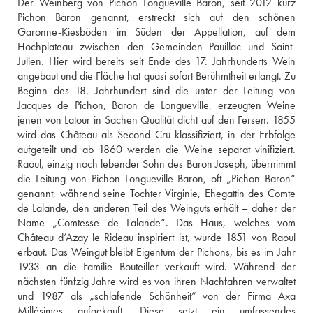
Der Weinberg von Pichon Longueville Baron, seit 2012 kurz 
Pichon Baron genannt, erstreckt sich auf den schönen 
Garonne-Kiesböden im Süden der Appellation, auf dem 
Hochplateau zwischen den Gemeinden Pauillac und Saint-
Julien. Hier wird bereits seit Ende des 17. Jahrhunderts Wein 
angebaut und die Fläche hat quasi sofort Berühmtheit erlangt. Zu 
Beginn des 18. Jahrhundert sind die unter der Leitung von 
Jacques de Pichon, Baron de Longueville, erzeugten Weine 
jenen von Latour in Sachen Qualität dicht auf den Fersen. 1855 
wird das Château als Second Cru klassifiziert, in der Erbfolge 
aufgeteilt und ab 1860 werden die Weine separat vinifiziert. 
Raoul, einzig noch lebender Sohn des Baron Joseph, übernimmt 
die Leitung von Pichon Longueville Baron, oft „Pichon Baron“ 
genannt, während seine Tochter Virginie, Ehegattin des Comte 
de Lalande, den anderen Teil des Weinguts erhält – daher der 
Name „Comtesse de Lalande“. Das Haus, welches vom 
Château d‘Azay le Rideau inspiriert ist, wurde 1851 von Raoul 
erbaut. Das Weingut bleibt Eigentum der Pichons, bis es im Jahr 
1933 an die Familie Bouteiller verkauft wird. Während der 
nächsten fünfzig Jahre wird es von ihren Nachfahren verwaltet 
und 1987 als „schlafende Schönheit“ von der Firma Axa 
Millésimes aufgekauft. Diese setzt ein umfassendes 