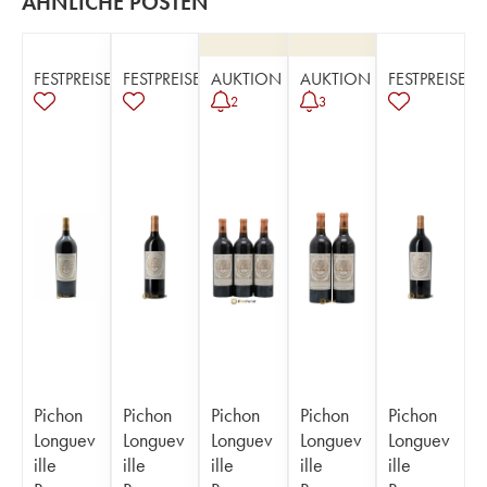
ÄHNLICHE POSTEN
FESTPREISE
FESTPREISE
AUKTION
AUKTION
FESTPREISE
2
3
Pichon
Pichon
Pichon
Pichon
Pichon
Longuev
Longuev
Longuev
Longuev
Longuev
ille
ille
ille
ille
ille