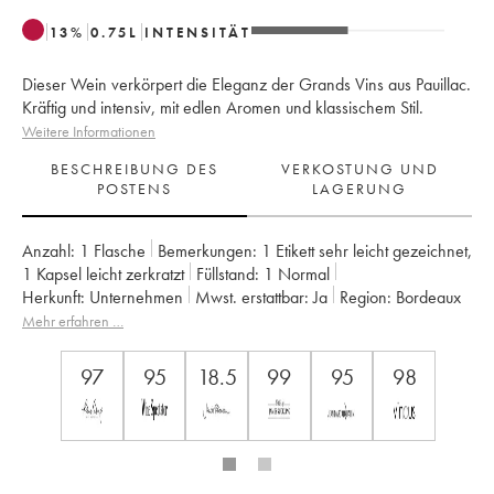
13
%
0.75
L
INTENSITÄT
Dieser Wein verkörpert die Eleganz der Grands Vins aus Pauillac.
Kräftig und intensiv, mit edlen Aromen und klassischem Stil.
Weitere Informationen
BESCHREIBUNG DES
VERKOSTUNG UND
POSTENS
LAGERUNG
Anzahl:
1 Flasche
Bemerkungen:
1 Etikett sehr leicht gezeichnet
,
1 Kapsel leicht zerkratzt
Füllstand:
1
Normal
Herkunft:
unternehmen
Mwst. erstattbar:
ja
Region:
Bordeaux
Appellation:
Pauillac
Klassifizierung:
2ème Grand Cru Classé
Mehr erfahren …
Eigentümer:
Château Pichon Baron
97
95
18.5
99
95
98