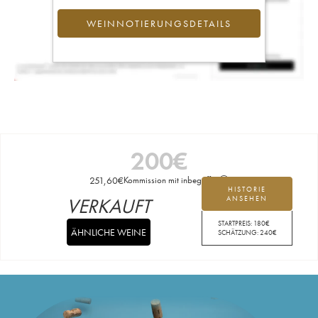
WEINNOTIERUNGSDETAILS
200
€
251,60
€
Kommission mit inbegriffen
HISTORIE
VERKAUFT
ANSEHEN
STARTPREIS:
180
€
ÄHNLICHE WEINE
SCHÄTZUNG:
240
€