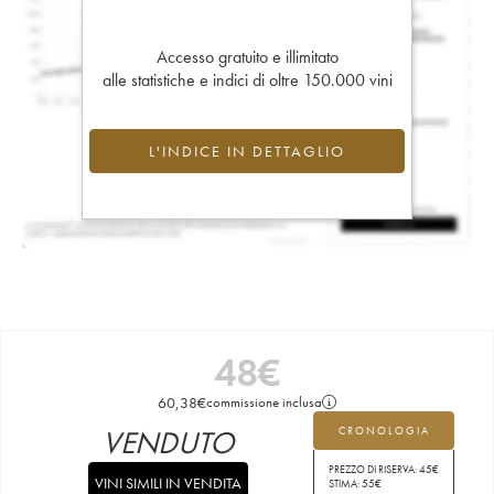
Accesso gratuito e illimitato
alle statistiche e indici di oltre 150.000 vini
L'INDICE IN DETTAGLIO
48
€
60,38
€
commissione inclusa
VENDUTO
CRONOLOGIA
PREZZO DI RISERVA:
45
€
VINI SIMILI IN VENDITA
STIMA:
55
€