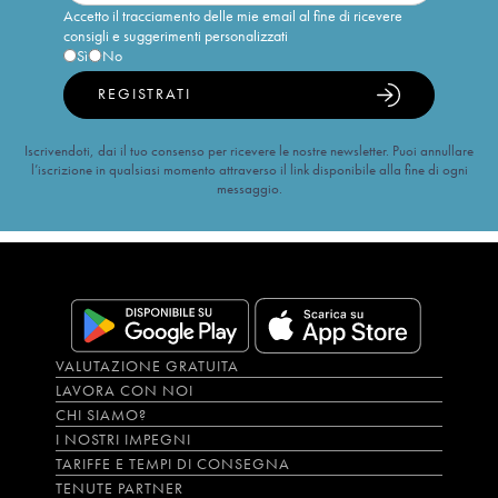
Accetto il tracciamento delle mie email al fine di ricevere
consigli e suggerimenti personalizzati
Sì
No
REGISTRATI
Iscrivendoti, dai il tuo consenso per ricevere le nostre newsletter. Puoi annullare
l’iscrizione in qualsiasi momento attraverso il link disponibile alla fine di ogni
messaggio.
VALUTAZIONE GRATUITA
LAVORA CON NOI
CHI SIAMO?
I NOSTRI IMPEGNI
TARIFFE E TEMPI DI CONSEGNA
TENUTE PARTNER