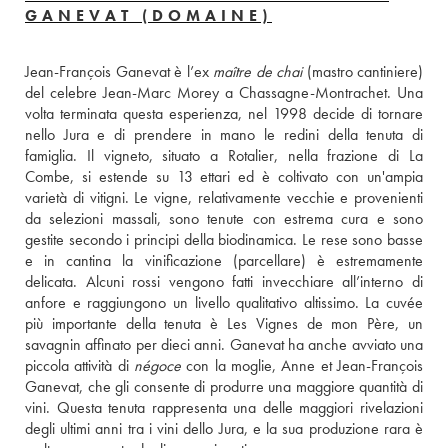
GANEVAT (DOMAINE)
Jean-François Ganevat è l’ex 
maître de chai
 (mastro cantiniere) 
del celebre Jean-Marc Morey a Chassagne-Montrachet. Una 
volta terminata questa esperienza, nel 1998 decide di tornare 
nello Jura e di prendere in mano le redini della tenuta di 
famiglia. Il vigneto, situato a Rotalier, nella frazione di La 
Combe, si estende su 13 ettari ed è coltivato con un'ampia 
varietà di vitigni. Le vigne, relativamente vecchie e provenienti 
da selezioni massali, sono tenute con estrema cura e sono 
gestite secondo i principi della biodinamica. Le rese sono basse 
e in cantina la vinificazione (parcellare) è estremamente 
delicata. Alcuni rossi vengono fatti invecchiare all’interno di 
anfore e raggiungono un livello qualitativo altissimo. La cuvée 
più importante della tenuta è Les Vignes de mon Père, un 
savagnin affinato per dieci anni. Ganevat ha anche avviato una 
piccola attività di 
négoce
 con la moglie, Anne et Jean-François 
Ganevat, che gli consente di produrre una maggiore quantità di 
vini. Questa tenuta rappresenta una delle maggiori rivelazioni 
degli ultimi anni tra i vini dello Jura, e la sua produzione rara è 