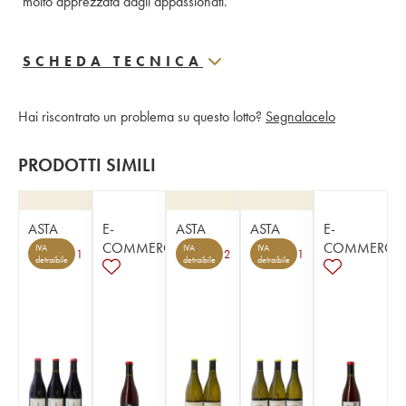
molto apprezzata dagli appassionati.
SCHEDA TECNICA
Hai riscontrato un problema su questo lotto?
Segnalacelo
PRODOTTI SIMILI
ASTA
E-
ASTA
ASTA
E-
COMMERCE
COMMERCE
IVA
IVA
IVA
1
2
1
detraibile
detraibile
detraibile