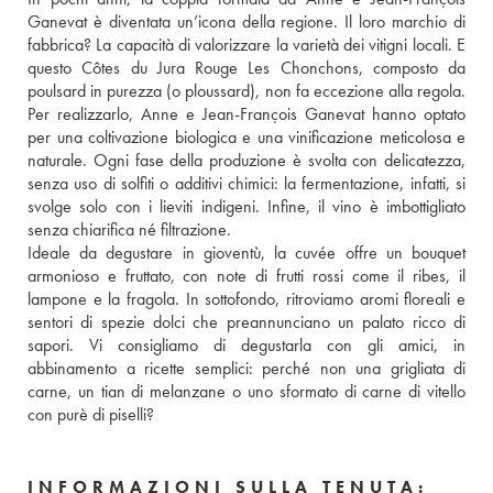
Ganevat è diventata un’icona della regione. Il loro marchio di 
fabbrica? La capacità di valorizzare la varietà dei vitigni locali. E 
questo Côtes du Jura Rouge Les Chonchons, composto da 
poulsard in purezza (o ploussard), non fa eccezione alla regola. 
Per realizzarlo, Anne e Jean-François Ganevat hanno optato 
per una coltivazione biologica e una vinificazione meticolosa e 
naturale. Ogni fase della produzione è svolta con delicatezza, 
senza uso di solfiti o additivi chimici: la fermentazione, infatti, si 
svolge solo con i lieviti indigeni. Infine, il vino è imbottigliato 
senza chiarifica né filtrazione. 
Ideale da degustare in gioventù, la cuvée offre un bouquet 
armonioso e fruttato, con note di frutti rossi come il ribes, il 
lampone e la fragola. In sottofondo, ritroviamo aromi floreali e 
sentori di spezie dolci che preannunciano un palato ricco di 
sapori. Vi consigliamo di degustarla con gli amici, in 
abbinamento a ricette semplici: perché non una grigliata di 
carne, un tian di melanzane o uno sformato di carne di vitello 
con purè di piselli?
INFORMAZIONI SULLA TENUTA: