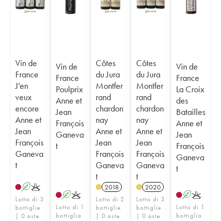
Vin de
Côtes
Côtes
Vin de
Vin de
France
du Jura
du Jura
France
France
J'en
Montfer
Montfer
Poulprix
La Croix
veux
rand
rand
Anne et
des
encore
chardon
chardon
Jean
Batailles
Anne et
nay
nay
François
Anne et
Jean
Anne et
Anne et
Ganeva
Jean
François
Jean
Jean
t
François
Ganeva
François
François
Ganeva
t
Ganeva
Ganeva
t
t
t
A
K
2018
2020
A
K
A
K
Lotto di 3
Lotto di 2
Lotto di 3
Lotto di 1
Lotto di 1
bottiglie
bottiglie
bottiglie
bottiglia
bottiglia
| 0 aste
| 0 aste
| 0 aste