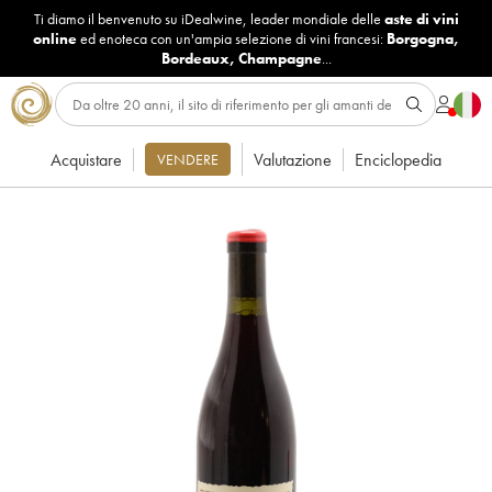
Ti diamo il benvenuto su iDealwine, leader mondiale delle
aste di vini
online
ed enoteca con un'ampia selezione di vini francesi:
Borgogna
,
Bordeaux
,
Champagne
...
Acquistare
Valutazione
Enciclopedia
VENDERE