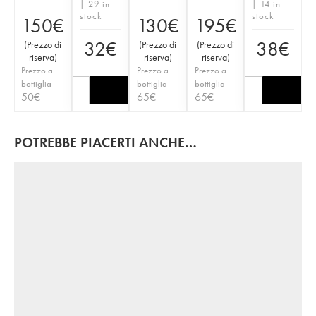
| 29 in
| 14 in
stock
stock
150
€
130
€
195
€
32
€
38
€
(
Prezzo di
(
Prezzo di
(
Prezzo di
riserva
)
riserva
)
riserva
)
Prezzo a
Prezzo a
Prezzo a
bottiglia
bottiglia
bottiglia
50
€
65
€
65
€
POTREBBE PIACERTI ANCHE…