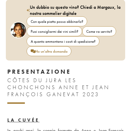
Un dubbio su questo vino? Chiedi a Margaux, la
nostra sommelier digitale
Con quale piatto posso abbinarlo?
Puoi consigliarmi dei vini simili?
Come va servito?
A quanto ammontano i costi di spedizione?
Ho un'altra domanda
PRESENTAZIONE
CÔTES DU JURA LES
CHONCHONS ANNE ET JEAN
FRANÇOIS GANEVAT 2023
LA CUVÉE
In pochi anni, la coppia formata da Anne e Jean-François 