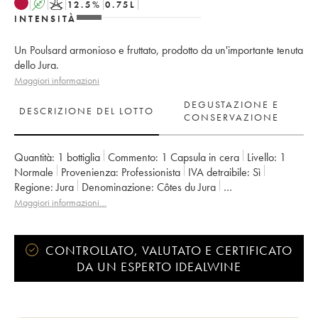
A
K
12.5
%
0.75
L
INTENSITÀ
Un Poulsard armonioso e fruttato, prodotto da un'importante tenuta
dello Jura.
Maggiori informazioni
DEGUSTAZIONE E
DESCRIZIONE DEL LOTTO
CONSERVAZIONE
Quantità:
1 bottiglia
Commento:
1 Capsula in cera
Livello:
1
Normale
Provenienza:
professionista
IVA detraibile:
sì
Regione:
Jura
Denominazione:
Côtes du Jura
Proprietario:
Anne et Jean François Ganevat
Maggiori informazioni…
CONTROLLATO, VALUTATO E CERTIFICATO
DA UN ESPERTO IDEALWINE