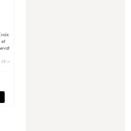
Croix
 et
nevat
| 38 in