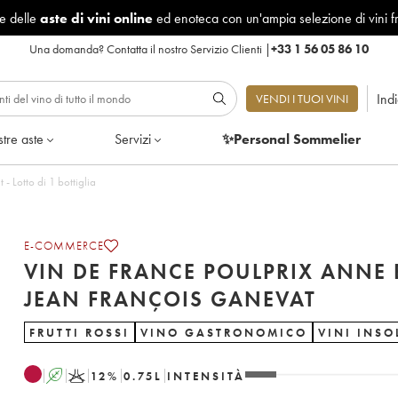
le delle
aste di vini online
ed enoteca con un'ampia selezione di vini f
Una domanda?
Contatta il nostro Servizio Clienti
|
+33 1 56 05 86 10
Ind
VENDI I TUOI VINI
tre aste
Servizi
✨Personal Sommelier
Vin de France Poulprix Anne et Jean François Ganevat - Lotto di 1 bottiglia
E-COMMERCE
VIN DE FRANCE POULPRIX ANNE 
JEAN FRANÇOIS GANEVAT
FRUTTI ROSSI
VINO GASTRONOMICO
VINI INSO
A
K
12
%
0.75
L
INTENSITÀ