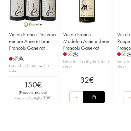
Vin de France J'en veux
Vin de France
Vin de
encore Anne et Jean
Madelon Anne et Jean
Rouge 
François Ganevat
François Ganevat
Franço
A
K
A
A
K
Lotto di 1 bottiglia | 27 in
Lotto di
Lotto di 3 bottiglie | 0
stock
stock
aste
32
€
150
€
(
Prezzo di riserva
)
50
€
Prezzo a bottiglia