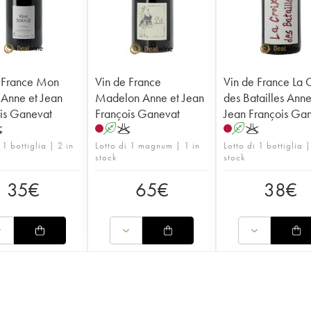
 France Mon
Vin de France
Vin de France La 
Anne et Jean
Madelon Anne et Jean
des Batailles Anne
is Ganevat
François Ganevat
Jean François Ga
K
A
K
A
K
 1 bottiglia | 2 in
Lotto di 1 magnum | 1 in
Lotto di 1 bottiglia 
stock
stock
35
€
65
€
38
€