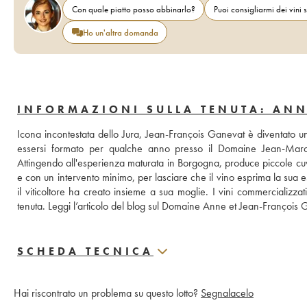
Con quale piatto posso abbinarlo?
Puoi consigliarmi dei vini s
Ho un'altra domanda
INFORMAZIONI SULLA TENUTA: ANN
Icona incontestata dello Jura, Jean-François Ganevat è diventato un 
essersi formato per qualche anno presso il Domaine Jean-Marc
Attingendo all'esperienza maturata in Borgogna, produce piccole cuvé
e con un intervento minimo, per lasciare che il vino esprima la sua
il viticoltore ha creato insieme a sua moglie. I vini commercializzati
tenuta. 
Leggi l’articolo del blog sul Domaine Anne et Jean-François
SCHEDA TECNICA
Hai riscontrato un problema su questo lotto?
Segnalacelo