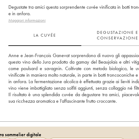
Degustate tra amici questa sorprendente cuvée vinificata in botti tro
e in anfora.
Maggiori informazioni
DEGUSTAZIONE E
LA CUVÉE
CONSERVAZIONE
Anne e Jean-François Ganevat sorprendono di nuovo gli appassion
questo vino dello Jura prodotto da gamay del Beaujolais e altri vitign
come poulsard e savagnin. Coltivate con metodo biologico, le u
vinificate in maniera molto naturale, in parte in botti troncoconiche e 
in anfora. La fermentazione alcolica è effettuata grazie ai lieviti indig
vino viene imbottigliato senza solfiti aggiunti, senza collaggio né filt
Il risultato è una splendida cuvée da degustare tra amici, piacevole
sua ricchezza aromatica e l’affascinante frutto croccante.
ra sommelier digitale