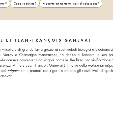
imili?
Come va servito?
A quanto ammontano i costi di spedizione?
E ET JEAN-FRANÇOIS GANEVAT
viticoltore di grande fama grazie ai suoi metodi biologici e biodinamici
 Morey a Chassagne-Montrachet, ha deciso di fondare la sua prop
e con uve provenienti da singole parcelle. Realizza una vinificazione de
 essenza. Anne et Jean-François Ganevat è il nome della 
maison de nég
 dal 
négoce
 sono prodotti con rigore e offrono gli stessi livelli di qualit
 Ganevat