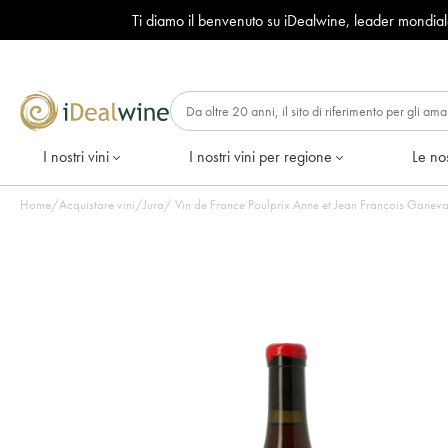
Ti diamo il benvenuto su iDealwine, leader mondia
I nostri vini
I nostri vini per regione
Le nos
Home
/
Acquistare vini
/
Jura
/