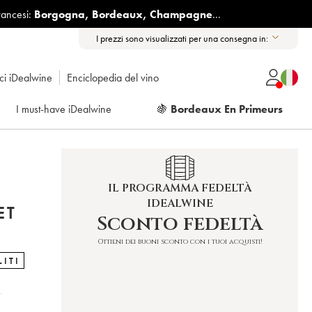
rancesi:
Borgogna
,
Bordeaux
,
Champagne
...
I prezzi sono visualizzati per una consegna in:
ici iDealwine
Enciclopedia del vino
I must-have iDealwine
🍇
Bordeaux En Primeurs
IL PROGRAMMA FEDELTÀ
IDEALWINE
ET
Sconto fedeltà
Ottieni dei buoni sconto con i tuoi acquisti!
LITI