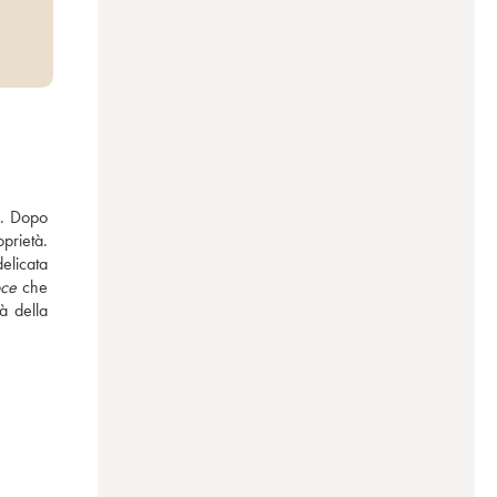
. Dopo 
rietà. 
licata 
oce
 che 
à della 