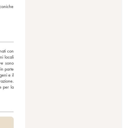
nconiche
ati con 
i locali 
ve sono 
in parte 
eni e il 
razione. 
 per la 