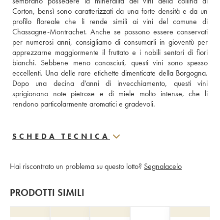
sembrano possedere la mineralità dei vini della collina di 
Corton, bensì sono caratterizzati da una forte densità e da un 
profilo floreale che li rende simili ai vini del comune di 
Chassagne-Montrachet. Anche se possono essere conservati 
per numerosi anni, consigliamo di consumarli in gioventù per 
apprezzarne maggiormente il fruttato e i nobili sentori di fiori 
bianchi. Sebbene meno conosciuti, questi vini sono spesso 
eccellenti. Una delle rare etichette dimenticate della Borgogna. 
Dopo una decina d’anni di invecchiamento, questi vini 
sprigionano note pietrose e di miele molto intense, che li 
rendono particolarmente aromatici e gradevoli.
SCHEDA TECNICA
Hai riscontrato un problema su questo lotto?
Segnalacelo
PRODOTTI SIMILI