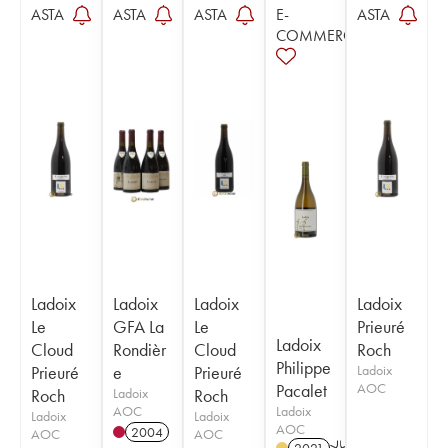
ASTA
ASTA
ASTA
E-
ASTA
COMMERCE
Ladoix
Ladoix
Ladoix
Ladoix
Le
GFA La
Le
Prieuré
Ladoix
Cloud
Rondièr
Cloud
Roch
Philippe
Prieuré
e
Prieuré
Ladoix
Pacalet
AOC
Roch
Ladoix
Roch
AOC
Ladoix
Ladoix
Ladoix
AOC
2004
AOC
AOC