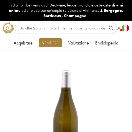
Ti diamo il benvenuto su iDealwine, leader mondiale delle
aste di vini
online
ed enoteca con un'ampia selezione di vini francesi:
Borgogna
,
Bordeaux
,
Champagne
...
Acquistare
Valutazione
Enciclopedia
VENDERE