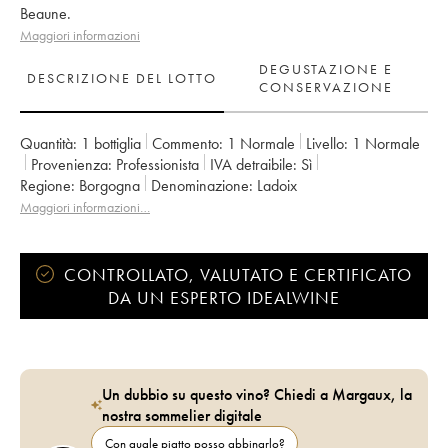
Beaune.
Maggiori informazioni
DEGUSTAZIONE E
DESCRIZIONE DEL LOTTO
CONSERVAZIONE
Quantità:
1 bottiglia
Commento:
1 Normale
Livello:
1
Normale
Provenienza:
professionista
IVA detraibile:
sì
Regione:
Borgogna
Denominazione:
Ladoix
Maggiori informazioni…
CONTROLLATO, VALUTATO E CERTIFICATO
DA UN ESPERTO IDEALWINE
Un dubbio su questo vino? Chiedi a Margaux, la
nostra sommelier digitale
Con quale piatto posso abbinarlo?