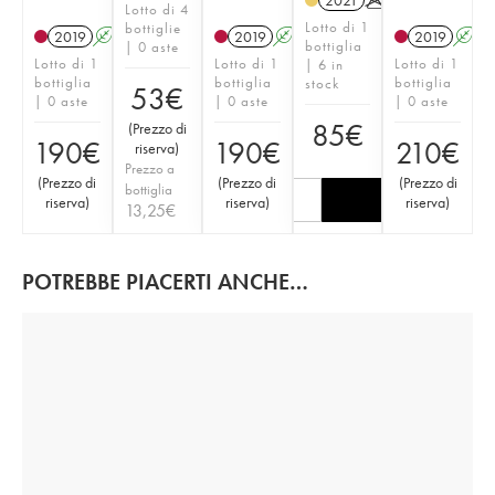
2021
K
Lotto di 4
Lotto di 1
bottiglie
2019
A
S
2019
A
S
2019
A
bottiglia
| 0 aste
Lotto di 1
Lotto di 1
Lotto di 1
| 6 in
bottiglia
bottiglia
bottiglia
stock
53
€
| 0 aste
| 0 aste
| 0 aste
85
€
(
Prezzo di
190
€
190
€
210
€
riserva
)
Prezzo a
(
Prezzo di
(
Prezzo di
(
Prezzo di
bottiglia
riserva
)
riserva
)
riserva
)
13,25
€
POTREBBE PIACERTI ANCHE…