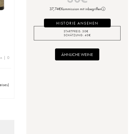
37,74
€
Kommission mit inbegriffen
HISTORIE ANSEHEN
STARTPREIS:
30
€
SCHÄTZUNG:
40
€
ÄHNLICHE WEINE
en | 0
eises
)