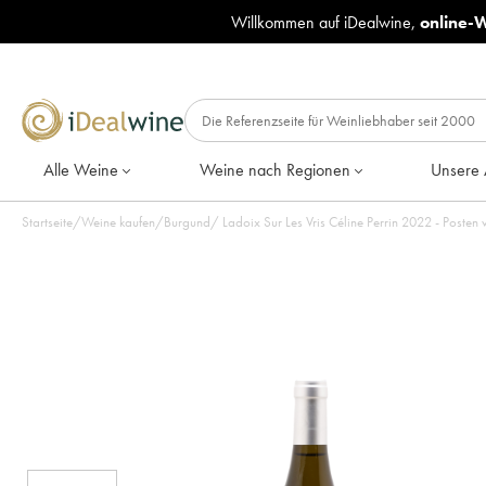
Willkommen auf iDealwine,
online-
Alle Weine
Weine nach Regionen
Unsere 
Startseite
/
Weine kaufen
/
Burgund
/
Ladoix Sur Les Vris Céline Perrin 2022 - Posten