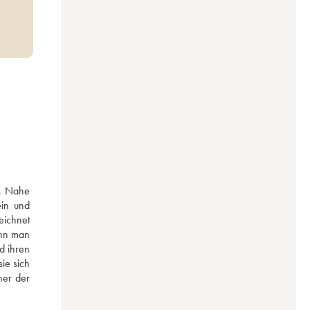
. Nahe 
in und 
ichnet 
nn man 
 ihren 
e sich 
er der 