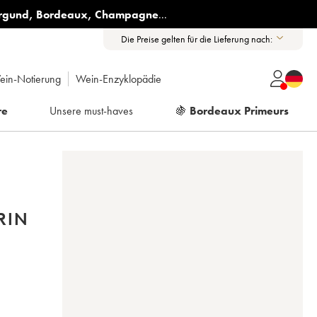
rgund
,
Bordeaux
,
Champagne
...
Die Preise gelten für die Lieferung nach:
ein-Notierung
Wein-Enzyklopädie
re
Unsere must-haves
🍇
Bordeaux Primeurs
RIN