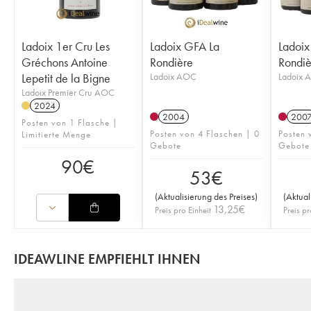
Ladoix 1er Cru Les
Ladoix GFA La
Ladoix
Gréchons Antoine
Rondière
Rondiè
Lepetit de la Bigne
Ladoix AOC
Ladoix 
Ladoix Premier Cru AOC
2024
2004
200
Posten von 1 Flasche |
Posten von 4 Flaschen | 0
Posten 
Limitierte Menge
Gebote
Gebote
90
€
53
€
(
Aktualisierung des Preises
)
(
Aktual
13,25
€
Preis pro Einheit
Preis pr
IDEAWLINE EMPFIEHLT IHNEN