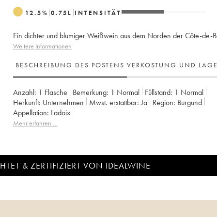
12.5
%
0.75
L
INTENSITÄT
Ein dichter und blumiger Weißwein aus dem Norden der Côte-de-
Weitere Informationen
BESCHREIBUNG DES POSTENS
VERKOSTUNG UND LAG
Anzahl:
1 Flasche
Bemerkung:
1 Normal
Füllstand:
1
Normal
Herkunft:
unternehmen
Mwst. erstattbar:
ja
Region:
Burgund
Appellation:
Ladoix
Mehr erfahren …
TET & ZERTIFIZIERT VON IDEALWINE