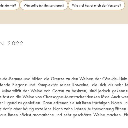
lst du mir?
Wie sollte ich ihn servieren?
Wie viel kostet mich der Versand?
IN 2022
e-de-Beaune und bilden die Grenze zu den Weinen der Côte-de-Nuits
ende Eleganz und Komplexität seiner Rotweine, die sich als sehr fe
Mineralität der Weine von Corton zu besitzen, sind jedoch gekennze
 die fast an die Weine von Chassagne-Montrachet denken lässt. Auch we
er Jugend zu genießen. Dann erfreuen sie mit ihren fruchtigen Noten und
 dafür aber häufig exzellent. Nach zehn Jahren Aufbewahrung öffnen si
e aus ihnen höchst aromatische und sehr geschätzte Weine machen. Ein