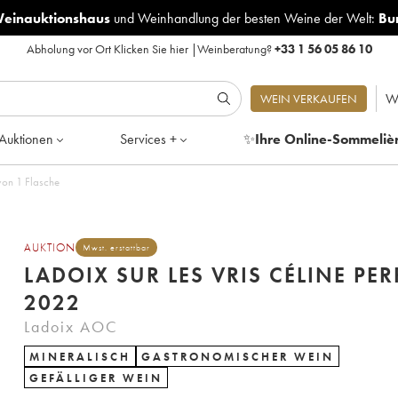
Weinauktionshaus
und
Weinhandlung der besten Weine der Welt:
Bu
Abholung vor Ort
Klicken Sie hier
|
Weinberatung?
+33 1 56 05 86 10
W
WEIN VERKAUFEN
Auktionen
Services +
✨
Ihre Online-Sommeliè
 von 1 Flasche
AUKTION
Mwst. erstattbar
LADOIX SUR LES VRIS CÉLINE PER
2022
Ladoix AOC
MINERALISCH
GASTRONOMISCHER WEIN
GEFÄLLIGER WEIN