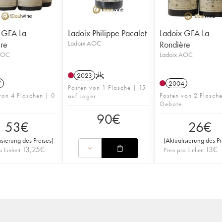
 GFA La
Ladoix Philippe Pacalet
Ladoix GFA La
re
Ladoix AOC
Rondière
AOC
Ladoix AOC
2023
K
7
2004
Posten von 1 Flasche | 15
von 4 Flaschen | 0
Posten von 2 Flasch
auf Lager
Gebote
90
€
53
€
26
€
isierung des Preises
)
(
Aktualisierung des Pr
13,25
€
13
€
o Einheit
Preis pro Einheit