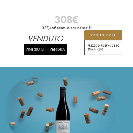
308
€
387,46
€
commissione inclusa
VENDUTO
CRONOLOGIA
PREZZO DI RISERVA:
288
€
VINI SIMILI IN VENDITA
STIMA:
420
€