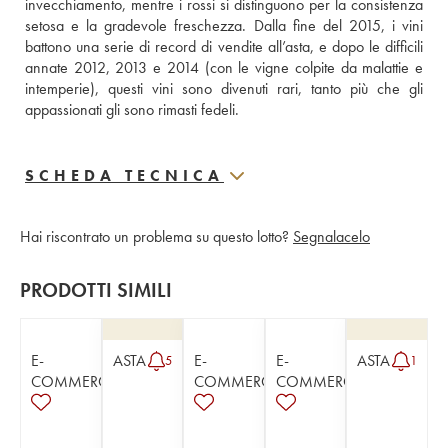
invecchiamento, mentre i rossi si distinguono per la consistenza 
setosa e la gradevole freschezza. Dalla fine del 2015, i vini 
battono una serie di record di vendite all’asta, e dopo le difficili 
annate 2012, 2013 e 2014 (con le vigne colpite da malattie e 
intemperie), questi vini sono divenuti rari, tanto più che gli 
appassionati gli sono rimasti fedeli.
SCHEDA TECNICA
Hai riscontrato un problema su questo lotto?
Segnalacelo
PRODOTTI SIMILI
E-
ASTA
E-
E-
ASTA
5
1
COMMERCE
COMMERCE
COMMERCE