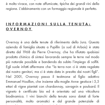
è molto vivace, con note affumicate, tipiche dei grandi vini della 
regione. L'abbinamento con un formaggio regionale è perfetto.
INFORMAZIONI SULLA TENUTA:
OVERNOY
Overnoy è una delle tenute di riferimento dello Jura. Questa 
azienda di famiglia situata a Pupillin (a sud di Arbois) è stata 
diretta dal 1968 da Pierre Overnoy, che ha rifiutato qualsiasi 
prodotto chimico di sintesi lavorando sempre le terre nel modo 
più naturale possibile e bandendo da subito l’impiego di solfiti. 
Egli suole infatti affermare che “la terra non ci è stata regalata 
dai nostro genitori, ma ci è stata data in prestito dai nostri figli”. 
Nel 2001, Overnoy passa il testimone al figlio adottivo 
Emmanuel Houillon, che insieme alla moglie Anne gestisce i 5,5 
ettari di vigne piantati con chardonnay, savagnin e poulsard. Il 
vigneto è certificato bio ed è orientato ad una viticoltura 
biodinamica. I vini bianchi della tenuta sono dotati di forte 
personalità, molto aromatici e dal grande potenziale di 