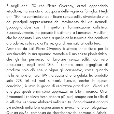
È negli anni '50 che Pierre Overnoy, ormai leggendario 
viticoltore, ha iniziato a occuparsi delle vigne di famiglia. Negli 
anni '80, ha cominciato a vinificare senza solfiti, diventando uno 
dei principali rappresentanti del movimento dei vini naturali,  
guadagnandosi così il rispetto e l'ammirazione collettiva. 
Successivamente, ha passato il testimone a Emmanuel Houillon, 
che ha aggiunto il suo nome a quello della tenuta e che continua 
a produrre, sulla scia di Pierre, grandi vini naturali dello Jura. 
Ammirato da tutti, Pierre Overnoy è stimato innanzitutto per la 
sua sincerità, la sua apertura mentale e il suo spirito pionieristico, 
che gli ha permesso di lavorare senza solfiti, da vero 
precursore, negli anni '80. È sempre stato orgoglioso di 
produrre solo ciò che la vigna gli consentiva, come quando 
nella terribile annata 1991, a causa di una gelata, ha prodotto 
solo 228 litri sui suoi 4 ettari. Tuttavia, anche in queste 
condizioni, è stato in grado di realizzare grandi vini. Vivaci ed 
energici, questi ultimi sono apprezzati in tutto il mondo. Ora, 
Emmanuel li realizza forse ancora più puri, sempre con lo stile di 
quelli che venivano elaborati nella tenuta. Sono diventati ancora 
più naturali nella loro espressione e invecchiano con eleganza. 
Questa cuvée, composta da chardonnay del comune di Arbois, 