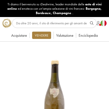
Ti diamo il benvenuto su iDealwine, leader mondiale delle
aste di vini
online
ed enoteca con un'ampia selezione di vini francesi:
Borgogna
,
Bordeaux
,
Champagne
...
Acquistare
Valutazione
Enciclopedia
VENDERE