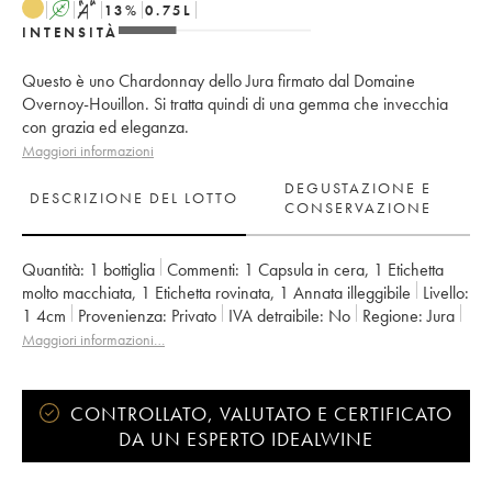
A
S
13
%
0.75
L
INTENSITÀ
Questo è uno Chardonnay dello Jura firmato dal Domaine
Overnoy-Houillon. Si tratta quindi di una gemma che invecchia
con grazia ed eleganza.
Maggiori informazioni
DEGUSTAZIONE E
DESCRIZIONE DEL LOTTO
CONSERVAZIONE
Quantità:
1 bottiglia
Commenti:
1 Capsula in cera
,
1 Etichetta
molto macchiata
,
1 Etichetta rovinata
,
1 Annata illeggibile
Livello:
1
4cm
Provenienza:
privato
IVA detraibile:
no
Regione:
Jura
Denominazione:
Arbois-Pupillin
Maggiori informazioni…
Proprietario:
Overnoy-Houillon (Domaine)
CONTROLLATO, VALUTATO E CERTIFICATO
DA UN ESPERTO IDEALWINE