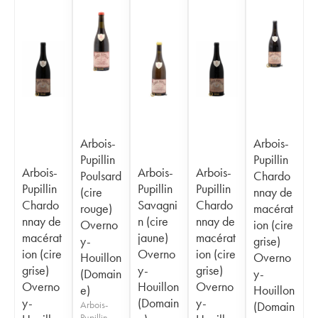
Arbois-
Arbois-
Pupillin
Pupillin
Arbois-
Arbois-
Arbois-
Poulsard
Chardo
Pupillin
Pupillin
Pupillin
(cire
nnay de
Chardo
Savagni
Chardo
rouge)
macérat
nnay de
n (cire
nnay de
Overno
ion (cire
macérat
jaune)
macérat
y-
grise)
ion (cire
Overno
ion (cire
Houillon
Overno
grise)
y-
grise)
(Domain
y-
Overno
Houillon
Overno
e)
Houillon
y-
(Domain
y-
Arbois-
(Domain
Pupillin