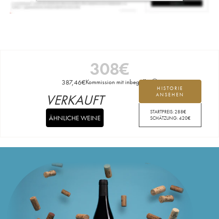
308
€
387,46
€
Kommission mit inbegriffen
HISTORIE
VERKAUFT
ANSEHEN
STARTPREIS:
288
€
ÄHNLICHE WEINE
SCHÄTZUNG:
420
€