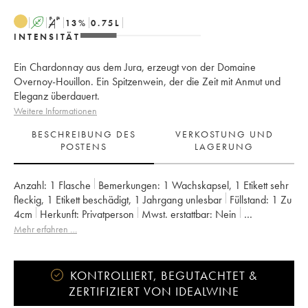
A
S
13
%
0.75
L
INTENSITÄT
Ein Chardonnay aus dem Jura, erzeugt von der Domaine
Overnoy-Houillon. Ein Spitzenwein, der die Zeit mit Anmut und
Eleganz überdauert.
Weitere Informationen
BESCHREIBUNG DES
VERKOSTUNG UND
POSTENS
LAGERUNG
Anzahl:
1 Flasche
Bemerkungen:
1 Wachskapsel
,
1 Etikett sehr
fleckig
,
1 Etikett beschädigt
,
1 Jahrgang unlesbar
Füllstand:
1
Zu
4cm
Herkunft:
privatperson
Mwst. erstattbar:
nein
Region:
Jura
Appellation:
Arbois-Pupillin
Mehr erfahren …
Eigentümer:
Overnoy-Houillon (Domaine)
KONTROLLIERT, BEGUTACHTET &
ZERTIFIZIERT VON IDEALWINE