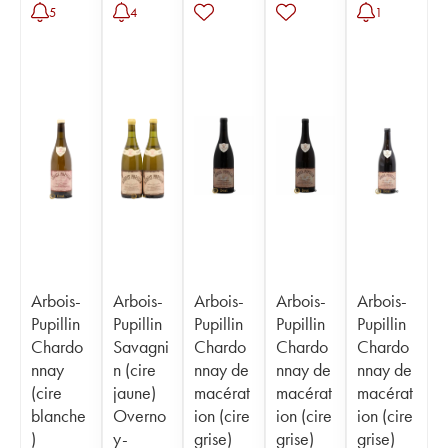
5
4
1
Arbois-
Arbois-
Arbois-
Arbois-
Arbois-
Pupillin
Pupillin
Pupillin
Pupillin
Pupillin
Chardo
Savagni
Chardo
Chardo
Chardo
nnay
n (cire
nnay de
nnay de
nnay de
(cire
jaune)
macérat
macérat
macérat
blanche
Overno
ion (cire
ion (cire
ion (cire
)
y-
grise)
grise)
grise)