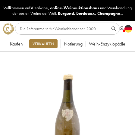
Willkommen auf iDealwine,
online-Weinauktionshaus
und
Weinhandlung
der besten Weine der Welt:
Burgund
,
Bordeaux
,
Champagne
...
Kaufen
Notierung
Wein-Enzyklopädie
VERKAUFEN