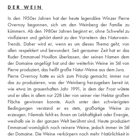
DER WEIN
In den 1950er Jahren hat der heute legendäre Winzer Pierre 
Overnoy begonnen, sich um den Weinberg der Familie zu 
kümmern. Ab den 1980er Jahren beginnt er, ohne Schwefel zu 
vinifizieren und gehört damit zu den Vorreitern des Naturwein-
Trends. Daher wird er, wenn es um dieses Thema geht, von 
allen respektiert und bewundert. Seit geraumer Zeit hat er das 
Ruder Emmanuel Houillon überlassen, der seinen Namen dem 
der Domaine angefügt hat und der weiterhin Weine im Stil von 
Pierre produziert, das heißt große Natur-Weine aus dem Jura. 
Pierre Overnoy hatte es sich zum Prinzip gemacht, immer nur 
das zu produzieren, was der Weinberg herzugeben bereit ist, 
wie etwa im grauenhaften Jahr 1991, in dem der Frost wütete 
und er alles in allem nur 228 Liter von seiner vier Hektar großen 
Fläche gewinnen konnte. Auch unter den schwierigsten 
Bedingungen verstand er es stets, großartige Weine zu 
erzeugen. Niemals fehlt es ihnen an Lebhaftigkeit oder Energie, 
weshalb sie in der ganzen Welt berühmt sind. Heute produziert 
Emmanuel womöglich noch reinere Weine, jedoch immer im Stil 
der Domaine. Die Weine verkörpern noch mehr Natürlichkeit in 