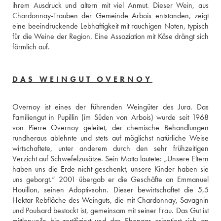
ihrem Ausdruck und altern mit viel Anmut. Dieser Wein, aus 
Chardonnay-Trauben der Gemeinde Arbois entstanden, zeigt 
eine beeindruckende Lebhaftigkeit mit rauchigen Noten, typisch 
für die Weine der Region. Eine Assoziation mit Käse drängt sich 
förmlich auf.
DAS WEINGUT OVERNOY
Overnoy ist eines der führenden Weingüter des Jura. Das 
Familiengut in Pupillin (im Süden von Arbois) wurde seit 1968 
von Pierre Overnoy geleitet, der chemische Behandlungen 
rundheraus ablehnte und stets auf möglichst natürliche Weise 
wirtschaftete, unter anderem durch den sehr frühzeitigen 
Verzicht auf Schwefelzusätze. Sein Motto lautete: „Unsere Eltern 
haben uns die Erde nicht geschenkt, unsere Kinder haben sie 
uns geborgt.“ 2001 übergab er die Geschäfte an Emmanuel 
Houillon, seinen Adoptivsohn. Dieser bewirtschaftet die 5,5 
Hektar Rebfläche des Weinguts, die mit Chardonnay, Savagnin 
und Poulsard bestockt ist, gemeinsam mit seiner Frau. Das Gut ist 
mittlerweile bio-zertifiziert und das Ehepaar orientiert sich an 