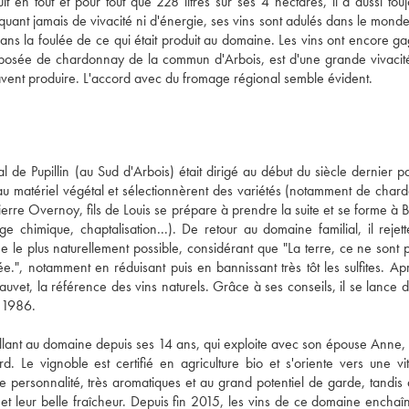
en tout et pour tout que 228 litres sur ses 4 hectares, il a aussi toujo
uant jamais de vivacité ni d'énergie, ses vins sont adulés dans le monde 
ns la foulée de ce qui était produit au domaine. Les vins ont encore ga
omposée de chardonnay de la commun d'Arbois, est d'une grande vivacité
avent produire. L'accord avec du fromage régional semble évident.
e Pupillin (au Sud d'Arbois) était dirigé au début du siècle dernier par
au matériel végétal et sélectionnèrent des variétés (notamment de chard
ierre Overnoy, fils de Louis se prépare à prendre la suite et se forme à 
 chimique, chaptalisation...). De retour au domaine familial, il rejett
 le plus naturellement possible, considérant que "La terre, ce ne sont p
e.", notamment en réduisant puis en bannissant très tôt les sulfites. Apr
hauvet, la référence des vins naturels. Grâce à ses conseils, il se lance d
s 1986.
aillant au domaine depuis ses 14 ans, qui exploite avec son épouse Anne, 
e vignoble est certifié en agriculture bio et s'oriente vers une vitic
personnalité, très aromatiques et au grand potentiel de garde, tandis q
et leur belle fraîcheur. Depuis fin 2015, les vins de ce domaine enchaîne