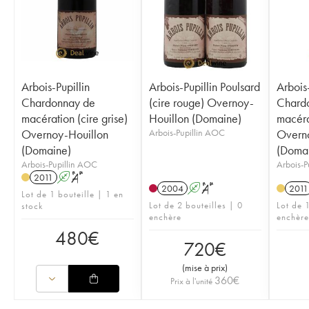
Arbois-Pupillin
Arbois-Pupillin Poulsard
Arbois-
Chardonnay de
(cire rouge) Overnoy-
Chard
macération (cire grise)
Houillon (Domaine)
macérat
Overnoy-Houillon
Arbois-Pupillin AOC
Overno
(Domaine)
(Doma
Arbois-Pupillin AOC
Arbois-P
2011
A
S
2004
A
S
2011
Lot de 1 bouteille | 1 en
Lot de 2 bouteilles | 0
Lot de 1
stock
enchère
enchère
480
€
720
€
(
mise à prix
)
360
€
Prix à l'unité