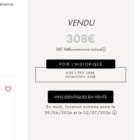
devenus 
VENDU
308
€
387,46
€
commission incluse
VOIR L'HISTORIQUE
MISE À PRIX:
288
€
ESTIMATION:
420
€
VINS IDENTIQUES EN VENTE
En stock, livraison estimée entre le
29/06/2026 et le 02/07/2026