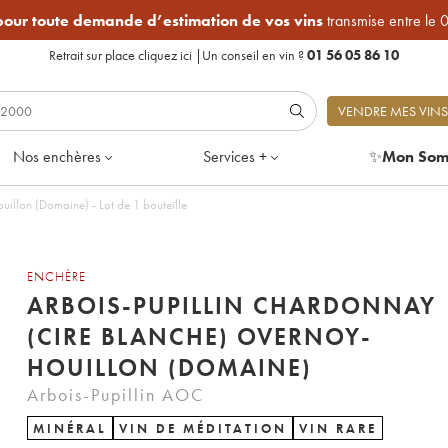
 pour toute demande d’estimation de vos vins
transmise entre le 
Retrait sur place
cliquez ici
|
Un conseil en vin ?
01 56 05 86 10
VENDRE MES VINS
Nos enchères
Services +
✨
Mon Som
Arbois-Pupillin Chardonnay (cire blanche) Overnoy-Houillon (Domaine) - Lot de 1 bouteille
ENCHÈRE
ARBOIS-PUPILLIN CHARDONNAY
(CIRE BLANCHE) OVERNOY-
HOUILLON (DOMAINE)
Arbois-Pupillin AOC
MINÉRAL
VIN DE MÉDITATION
VIN RARE