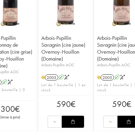
Pupillin
Arbois-Pupillin
Arbois-Pupillin
onnay de
Savagnin (cire jaune)
Savagnin (cire jau
ion (cire grise)
Overnoy-Houillon
Overnoy-Houillo
y-Houillon
(Domaine)
(Domaine)
ine)
Arbois-Pupillin AOC
Arbois-Pupillin AOC
upillin AOC
2005
A
S
2005
A
S
A
S
Lot de 1 bouteille | 1 en
Lot de 1 bouteille | 
 bouteille | 0
stock
stock
590
€
590
€
300
€
(
mise à prix
)