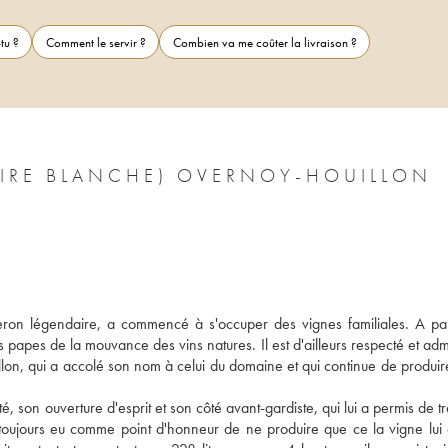
tu ?
Comment le servir ?
Combien va me coûter la livraison ?
CIRE BLANCHE) OVERNOY-HOUILLON
on légendaire, a commencé à s'occuper des vignes familiales. A part
 papes de la mouvance des vins natures. Il est d'ailleurs respecté et adm
illon, qui a accolé son nom à celui du domaine et qui continue de produir
, son ouverture d'esprit et son côté avant-gardiste, qui lui a permis de tra
toujours eu comme point d'honneur de ne produire que ce la vigne lui 