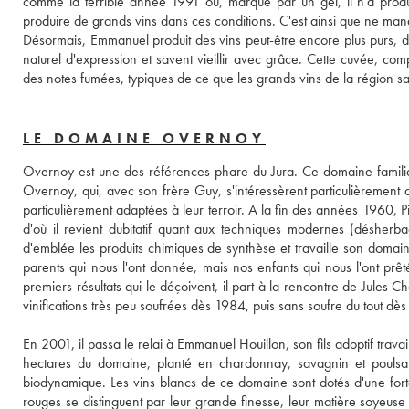
comme la terrible année 1991 où, marqué par un gel, il n'a produit 
produire de grands vins dans ces conditions. C'est ainsi que ne manq
Désormais, Emmanuel produit des vins peut-être encore plus purs, da
naturel d'expression et savent vieillir avec grâce. Cette cuvée, c
des notes fumées, typiques de ce que les grands vins de la région s
LE DOMAINE OVERNOY
Overnoy est une des références phare du Jura. Ce domaine familial d
Overnoy, qui, avec son frère Guy, s'intéressèrent particulièrement 
particulièrement adaptées à leur terroir. A la fin des années 1960, P
d'où il revient dubitatif quant aux techniques modernes (désherbage
d'emblée les produits chimiques de synthèse et travaille son domaine
parents qui nous l'ont donnée, mais nos enfants qui nous l'ont prêté
premiers résultats qui le déçoivent, il part à la rencontre de Jules C
vinifications très peu soufrées dès 1984, puis sans soufre du tout dè
En 2001, il passa le relai à Emmanuel Houillon, son fils adoptif trav
hectares du domaine, planté en chardonnay, savagnin et poulsard. L
biodynamique. Les vins blancs de ce domaine sont dotés d'une forte 
rouges se distinguent par leur grande finesse, leur matière soyeuse 