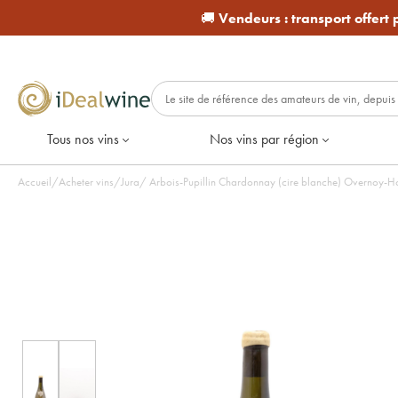
🚚
Vendeurs :
transport offert
Tous nos vins
Nos vins par région
Accueil
/
Acheter vins
/
Jura
/