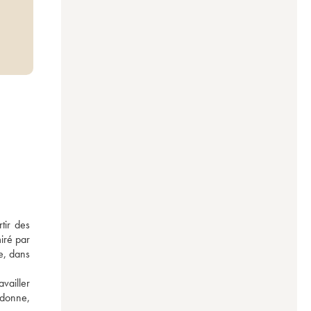
ir des 
iré par 
e, dans 
vailler 
donne, 