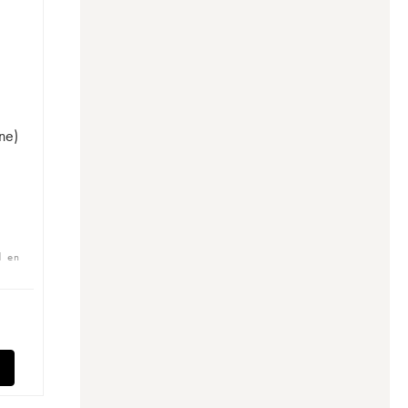
ne)
n
1 en