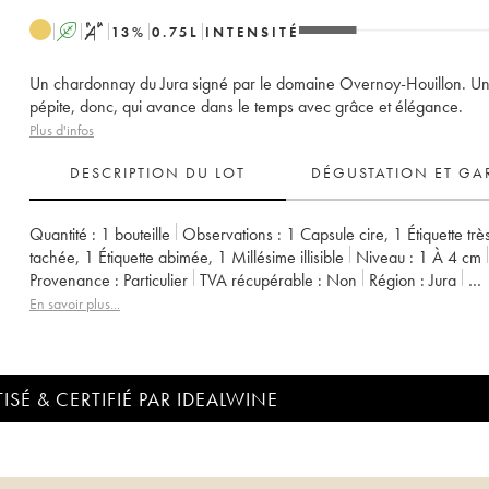
A
S
13
%
0.75
L
INTENSITÉ
Un chardonnay du Jura signé par le domaine Overnoy-Houillon. U
pépite, donc, qui avance dans le temps avec grâce et élégance.
Plus d'infos
DESCRIPTION DU LOT
DÉGUSTATION ET GA
Quantité :
1 bouteille
Observations :
1 Capsule cire
,
1 Étiquette trè
tachée
,
1 Étiquette abimée
,
1 Millésime illisible
Niveau :
1
À 4 cm
Provenance :
particulier
TVA récupérable :
non
Région :
Jura
Appellation :
Arbois-Pupillin
Propriétaire :
Overnoy-Houillon (Doma
En savoir plus...
ISÉ & CERTIFIÉ PAR IDEALWINE