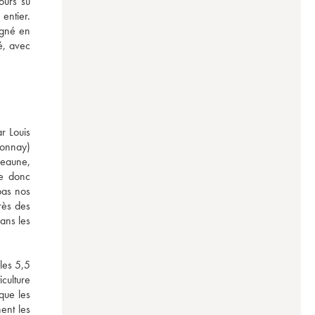
urs su 
entier. 
gné en 
, avec 
 Louis 
onnay) 
Beaune, 
e donc 
as nos 
ès des 
ans les 
les 5,5 
ulture 
ue les 
nt les 