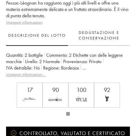
Pessac-Léognan ha raggiunto oggi i più alti livelli e offre una
materia estremamente delicata e un fruttato straordinario. È il vino
di punta della tenuta.
Maggiori informazioni
DEGUSTAZIONE E
DESCRIZIONE DEL LOTTO
CONSERVAZIONE
Quantità:
2 bottiglie
Commento:
2 Etichette con delle leggere
macchie
Livello:
2
Normale
Provenienza:
privato
IVA detraibile:
no
Regione:
Bordeaux
Denominazione:
Pessac-Léognan
Maggiori informazioni…
Proprietario:
Château Les Carmes Haut-Brion
17
90
100
92
CONTROLLATO, VALUTATO E CERTIFICATO