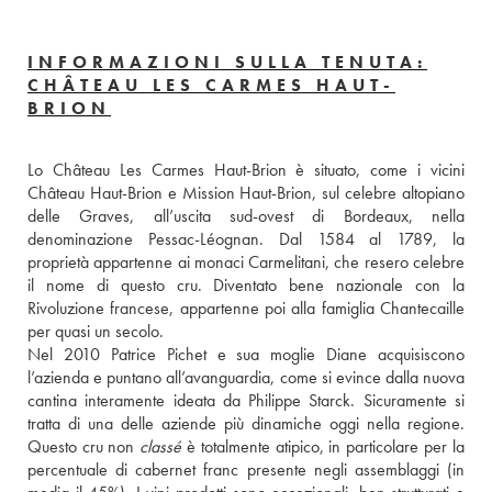
INFORMAZIONI SULLA TENUTA:
CHÂTEAU LES CARMES HAUT-
BRION
Lo Château Les Carmes Haut-Brion è situato, come i vicini 
Château Haut-Brion e Mission Haut-Brion, sul celebre altopiano 
delle Graves, all’uscita sud-ovest di Bordeaux, nella 
denominazione Pessac-Léognan. Dal 1584 al 1789, la 
proprietà appartenne ai monaci Carmelitani, che resero celebre 
il nome di questo cru. Diventato bene nazionale con la 
Rivoluzione francese, appartenne poi alla famiglia Chantecaille 
per quasi un secolo. 
Nel 2010 Patrice Pichet e sua moglie Diane acquisiscono 
l’azienda e puntano all’avanguardia, come si evince dalla nuova 
cantina interamente ideata da Philippe Starck. Sicuramente si 
tratta di una delle aziende più dinamiche oggi nella regione. 
Questo cru non 
classé
 è totalmente atipico, in particolare per la 
percentuale di cabernet franc presente negli assemblaggi (in 