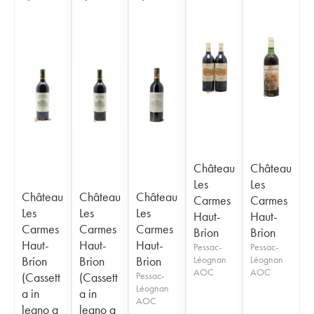
Château
Château
Les
Les
Château
Château
Château
Carmes
Carmes
Les
Les
Les
Haut-
Haut-
Carmes
Carmes
Carmes
Brion
Brion
Haut-
Haut-
Haut-
Pessac-
Pessac-
Brion
Brion
Brion
Léognan
Léognan
AOC
AOC
(Cassett
(Cassett
Pessac-
Léognan
a in
a in
AOC
legno a
legno a