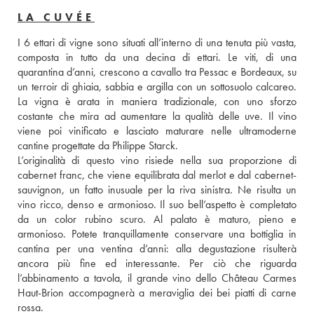
LA CUVÉE
I 6 ettari di vigne sono situati all’interno di una tenuta più vasta, 
composta in tutto da una decina di ettari. Le viti, di una 
quarantina d’anni, crescono a cavallo tra Pessac e Bordeaux, su 
un terroir di ghiaia, sabbia e argilla con un sottosuolo calcareo. 
La vigna è arata in maniera tradizionale, con uno sforzo 
costante che mira ad aumentare la qualità delle uve. Il vino 
viene poi vinificato e lasciato maturare nelle ultramoderne 
cantine progettate da Philippe Starck.  
L’originalità di questo vino risiede nella sua proporzione di 
cabernet franc, che viene equilibrata dal merlot e dal cabernet-
sauvignon, un fatto inusuale per la riva sinistra. Ne risulta un 
vino ricco, denso e armonioso. Il suo bell’aspetto è completato 
da un color rubino scuro. Al palato è maturo, pieno e 
armonioso. Potete tranquillamente conservare una bottiglia in 
cantina per una ventina d’anni: alla degustazione risulterà 
ancora più fine ed interessante. Per ciò che riguarda 
l’abbinamento a tavola, il grande vino dello Château Carmes 
Haut-Brion accompagnerà a meraviglia dei bei piatti di carne 
rossa.