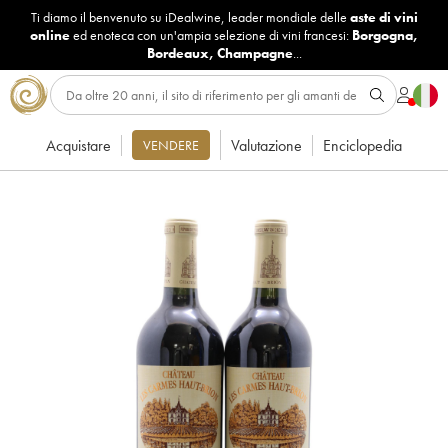
Ti diamo il benvenuto su iDealwine, leader mondiale delle
aste di vini
online
ed enoteca con un'ampia selezione di vini francesi:
Borgogna
,
Bordeaux
,
Champagne
...
Acquistare
Valutazione
Enciclopedia
VENDERE