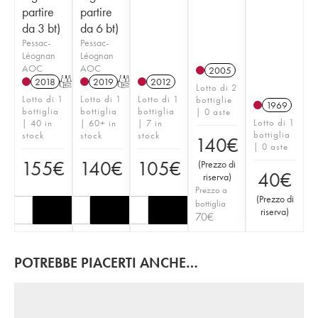
partire
partire
da 3 bt)
da 6 bt)
Pessac-
Pessac-
Léognan
Léognan
AOC
AOC
2005
2018
T
2019
T
2012
Lotto di 2
Lotto di 1
Lotto di 1
Lotto di 1
bottiglie
1969
bottiglia
bottiglia
bottiglia
| 0 aste
Lotto di 1
| 40 in
| 60+ in
| 7 in
bottiglia
stock
stock
stock
140
€
| 0 aste
155
€
140
€
105
€
(
Prezzo di
40
€
riserva
)
Prezzo a
(
Prezzo di
bottiglia
riserva
)
70
€
POTREBBE PIACERTI ANCHE…