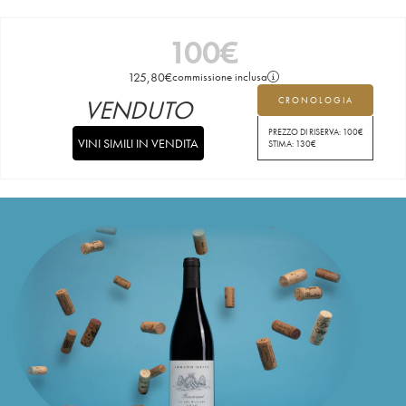
100
€
125,80
€
commissione inclusa
VENDUTO
CRONOLOGIA
PREZZO DI RISERVA:
100
€
VINI SIMILI IN VENDITA
STIMA:
130
€