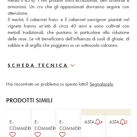
media il 45%). I vini prodotti sono eccezionali, ben strutturati e 
armoniosi. Un cru che gli appassionati dovranno seguire con 
attenzione.
Il merlot, il cabernet franc e il cabernet sauvignon piantati nel 
vigneto hanno un’età di circa 40 anni e sono coltivati con 
metodi tradizionali, che puntano in particolare alla riduzione 
delle rese. Le viti beneficiano dell’influenza di suoli di ghiaie, di 
sabbia e di argilla che poggiano su un sottosuolo calcareo.
SCHEDA TECNICA
Hai riscontrato un problema su questo lotto?
Segnalacelo
PRODOTTI SIMILI
E-
E-
E-
ASTA
ASTA
4
2
COMMERCE
COMMERCE
COMMERCE