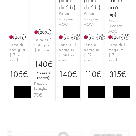
partire
partire
partire
da 6 bt)
da 6 bt)
da 6
Pessac-
Pessac-
mg)
Léognan
Léognan
Pessac-
AOC
AOC
Léognan
AOC
2005
2012
2019
T
2014
T
2019
T
Lotto di 2
Lotto di 1
Lotto di 1
Lotto di 1
Lotto di 1
bottiglie
bottiglia
bottiglia
bottiglia
magnum
| 0 aste
| 7 in
| 60+ in
| 32 in
| 7 in
stock
stock
stock
stock
140
€
105
€
140
€
110
€
315
€
(
Prezzo di
riserva
)
Prezzo a
bottiglia
70
€