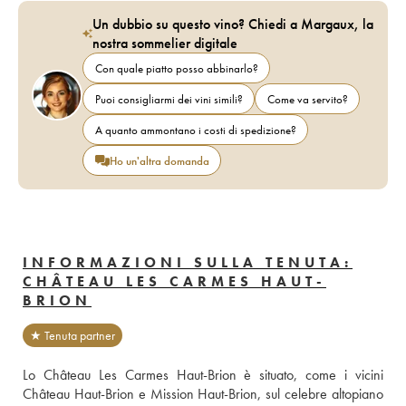
Un dubbio su questo vino? Chiedi a Margaux, la
nostra sommelier digitale
Con quale piatto posso abbinarlo?
Puoi consigliarmi dei vini simili?
Come va servito?
A quanto ammontano i costi di spedizione?
Ho un'altra domanda
INFORMAZIONI SULLA TENUTA:
CHÂTEAU LES CARMES HAUT-
BRION
★ Tenuta partner
Lo Château Les Carmes Haut-Brion è situato, come i vicini 
Château Haut-Brion e Mission Haut-Brion, sul celebre altopiano 