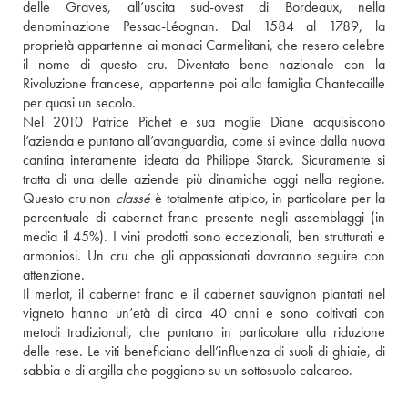
delle Graves, all’uscita sud-ovest di Bordeaux, nella 
denominazione Pessac-Léognan. Dal 1584 al 1789, la 
proprietà appartenne ai monaci Carmelitani, che resero celebre 
il nome di questo cru. Diventato bene nazionale con la 
Rivoluzione francese, appartenne poi alla famiglia Chantecaille 
per quasi un secolo. 
Nel 2010 Patrice Pichet e sua moglie Diane acquisiscono 
l’azienda e puntano all’avanguardia, come si evince dalla nuova 
cantina interamente ideata da Philippe Starck. Sicuramente si 
tratta di una delle aziende più dinamiche oggi nella regione. 
Questo cru non 
classé
 è totalmente atipico, in particolare per la 
percentuale di cabernet franc presente negli assemblaggi (in 
media il 45%). I vini prodotti sono eccezionali, ben strutturati e 
armoniosi. Un cru che gli appassionati dovranno seguire con 
attenzione.
Il merlot, il cabernet franc e il cabernet sauvignon piantati nel 
vigneto hanno un’età di circa 40 anni e sono coltivati con 
metodi tradizionali, che puntano in particolare alla riduzione 
delle rese. Le viti beneficiano dell’influenza di suoli di ghiaie, di 
sabbia e di argilla che poggiano su un sottosuolo calcareo.