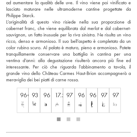
ad aumentare la qualità delle uve. Il vino viene poi vinificato e 
lasciato maturare nelle ultramoderne cantine progettate da 
Philippe Starck.  
L’originalità di questo vino risiede nella sua proporzione di 
cabernet franc, che viene equilibrata dal merlot e dal cabernet-
sauvignon, un fatto inusuale per la riva sinistra. Ne risulta un vino 
ricco, denso e armonioso. Il suo bell’aspetto è completato da un 
color rubino scuro. Al palato è maturo, pieno e armonioso. Potete 
tranquillamente conservare una bottiglia in cantina per una 
ventina d’anni: alla degustazione risulterà ancora più fine ed 
interessante. Per ciò che riguarda l’abbinamento a tavola, il 
grande vino dello Château Carmes Haut-Brion accompagnerà a 
meraviglia dei bei piatti di carne rossa.
96+
93
96
17.5
97
96
96
97
97