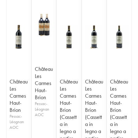
Château
Les
Château
Château
Château
Château
Carmes
Les
Les
Les
Les
Haut-
Carmes
Carmes
Carmes
Carmes
Brion
Haut-
Haut-
Haut-
Haut-
Pessac-
Brion
Léognan
Brion
Brion
Brion
AOC
Pessac-
(Cassett
(Cassett
(Cassett
Léognan
a in
a in
a in
AOC
legno a
legno a
legno a