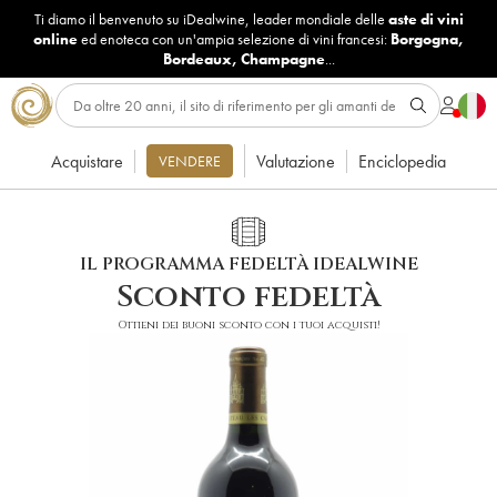
Ti diamo il benvenuto su iDealwine, leader mondiale delle
aste di vini
online
ed enoteca con un'ampia selezione di vini francesi:
Borgogna
,
Bordeaux
,
Champagne
...
Acquistare
Valutazione
Enciclopedia
VENDERE
IL PROGRAMMA FEDELTÀ IDEALWINE
Sconto fedeltà
Ottieni dei buoni sconto con i tuoi acquisti!