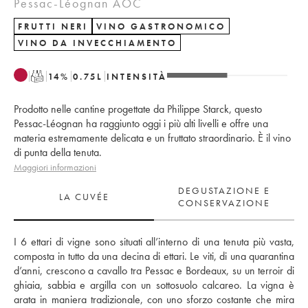
Pessac-Léognan AOC
FRUTTI NERI
VINO GASTRONOMICO
VINO DA INVECCHIAMENTO
T
14
%
0.75
L
INTENSITÀ
Prodotto nelle cantine progettate da Philippe Starck, questo
Pessac-Léognan ha raggiunto oggi i più alti livelli e offre una
materia estremamente delicata e un fruttato straordinario. È il vino
di punta della tenuta.
Maggiori informazioni
DEGUSTAZIONE E
LA CUVÉE
CONSERVAZIONE
I 6 ettari di vigne sono situati all’interno di una tenuta più vasta, 
composta in tutto da una decina di ettari. Le viti, di una quarantina 
d’anni, crescono a cavallo tra Pessac e Bordeaux, su un terroir di 
ghiaia, sabbia e argilla con un sottosuolo calcareo. La vigna è 
arata in maniera tradizionale, con uno sforzo costante che mira 