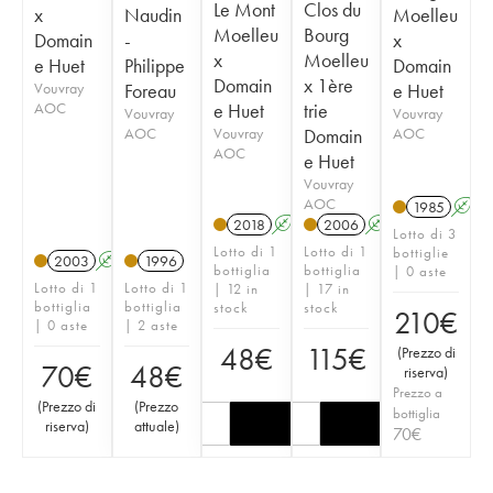
Le Mont
Clos du
x
Naudin
Moelleu
Moelleu
Bourg
Domain
-
x
x
Moelleu
e Huet
Philippe
Domain
Domain
x 1ère
Vouvray
Foreau
e Huet
AOC
e Huet
trie
Vouvray
Vouvray
AOC
Vouvray
Domain
AOC
AOC
e Huet
Vouvray
AOC
1985
A
2018
A
S
2006
A
S
Lotto di 3
Lotto di 1
Lotto di 1
bottiglie
2003
A
S
1996
bottiglia
bottiglia
| 0 aste
Lotto di 1
Lotto di 1
| 12 in
| 17 in
bottiglia
bottiglia
stock
stock
210
€
| 0 aste
| 2 aste
48
€
115
€
(
Prezzo di
70
€
48
€
riserva
)
Prezzo a
(
Prezzo di
(
Prezzo
bottiglia
riserva
)
attuale
)
70
€