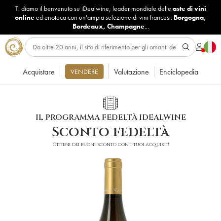
Ti diamo il benvenuto su iDealwine, leader mondiale delle
aste di vini
online
ed enoteca con un'ampia selezione di vini francesi:
Borgogna
,
Bordeaux
,
Champagne
...
Acquistare
Valutazione
Enciclopedia
VENDERE
IL PROGRAMMA FEDELTÀ IDEALWINE
Sconto fedeltà
Ottieni dei buoni sconto con i tuoi acquisti!