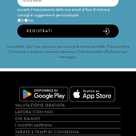
Accetto il tracciamento delle mie email al fine di ricevere
consigli e suggerimenti personalizzati
Sì
No
REGISTRATI
Iscrivendoti, dai il tuo consenso per ricevere le nostre newsletter. Puoi annullare
l’iscrizione in qualsiasi momento attraverso il link disponibile alla fine di ogni
messaggio.
VALUTAZIONE GRATUITA
LAVORA CON NOI
CHI SIAMO?
I NOSTRI IMPEGNI
TARIFFE E TEMPI DI CONSEGNA