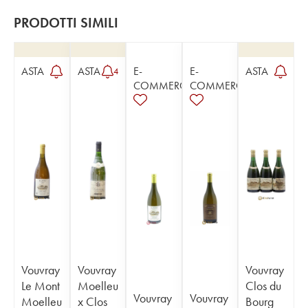
PRODOTTI SIMILI
ASTA
ASTA
E-
E-
ASTA
4
COMMERCE
COMMERCE
Vouvray
Vouvray
Vouvray
Le Mont
Moelleu
Clos du
Vouvray
Vouvray
Moelleu
x Clos
Bourg