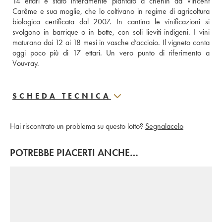
14 ettari è stato interamente piantato a chenin da Vincent 
Carême e sua moglie, che lo coltivano in regime di agricoltura 
biologica certificata dal 2007. In cantina le vinificazioni si 
svolgono in barrique o in botte, con soli lieviti indigeni. I vini 
maturano dai 12 ai 18 mesi in vasche d’acciaio. Il vigneto conta 
oggi poco più di 17 ettari. Un vero punto di riferimento a 
Vouvray.
SCHEDA TECNICA
Hai riscontrato un problema su questo lotto?
Segnalacelo
POTREBBE PIACERTI ANCHE…