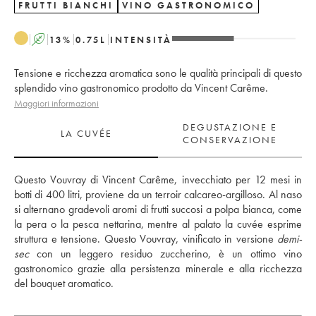
FRUTTI BIANCHI
VINO GASTRONOMICO
A
13
%
0.75
L
INTENSITÀ
Tensione e ricchezza aromatica sono le qualità principali di questo
splendido vino gastronomico prodotto da Vincent Carême.
Maggiori informazioni
DEGUSTAZIONE E
LA CUVÉE
CONSERVAZIONE
Questo Vouvray di Vincent Carême, invecchiato per 12 mesi in 
botti di 400 litri, proviene da un terroir calcareo-argilloso. Al naso 
si alternano gradevoli aromi di frutti succosi a polpa bianca, come 
la pera o la pesca nettarina, mentre al palato la cuvée esprime 
struttura e tensione. Questo Vouvray, vinificato in versione 
demi-
sec
 con un leggero residuo zuccherino, è un ottimo vino 
gastronomico grazie alla persistenza minerale e alla ricchezza 
del bouquet aromatico.