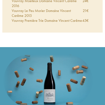
Vouvray Moelleux Domaine Vincent Carême
24
€
2016
Vouvray Le Peu Morier Domaine Vincent
21
€
Carême
2015
Vouvray Première Trie Domaine Vincent Carême
45
€
2015
Vouvray Moelleux Domaine Vincent Carême
28
€
2015
Vouvray Sec Domaine Vincent Carême
2014
22
€
Vouvray Tendre Domaine Vincent Carême
2014
23
€
Vouvray Plaisir ancestral Brut Nature Domaine
29
€
Vincent Carême
2014
Vouvray Le Peu Morier Domaine Vincent
25
€
Carême
2014
Vouvray Sec Le Clos Vincent Carême (Domaine)
25
€
2012
Vouvray Plaisir ancestral Brut Nature Domaine
23
€
Vincent Carême
2011
Vouvray Sec Domaine Vincent Carême
2010
29
€
Vouvray Le Peu Morier Domaine Vincent
17
€
Carême
2010
Vouvray Plaisir ancestral Brut Nature Domaine
30
€