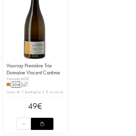
Vouvray Première Trie
Domaine Vincent Carême
Vouvray AOC
2018
A
Lotto di 1 bottiglia | 5 in stock
49
€