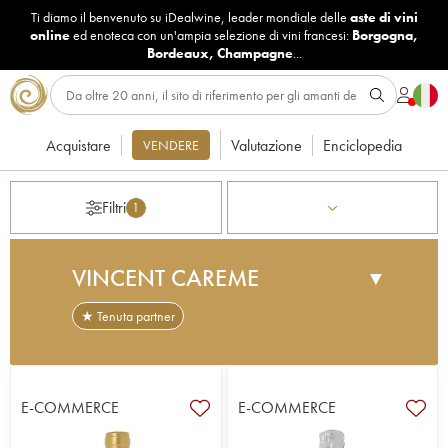
Ti diamo il benvenuto su iDealwine, leader mondiale delle
aste di vini
online
ed enoteca con un'ampia selezione di vini francesi:
Borgogna
,
Bordeaux
,
Champagne
...
Acquistare
Valutazione
Enciclopedia
VENDERE
Filtri
1
VINCENT CAREME
▼
★ Tenuta partner
Situato a Vernou sur Brenne, nel cuore dell'AOC
Vouvray, il Domaine Vincent Carême è stato
creato nel 1999. Il vigneto di 14 ettari è stato
E-COMMERCE
E-COMMERCE
interamente piantato a chenin da Vincent Carême
e sua moglie, che lo coltivano in regime di