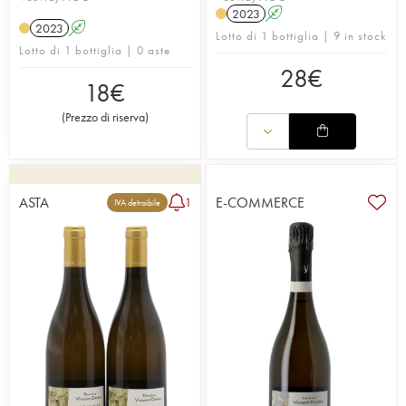
2023
A
2023
A
Lotto di 1 bottiglia | 9 in stock
Lotto di 1 bottiglia | 0 aste
28
€
18
€
(
Prezzo di riserva
)
ASTA
E-COMMERCE
1
IVA detraibile