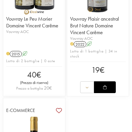
Vouvray Le Peu Morier
Vouvray Plaisir ancestral
Domaine Vincent Carême
Brut Nature Domaine
Vouvray AOC
Vincent Carême
Vouvray AOC
2022
A
H
Lotto di 1 bottiglia | 34 in
2015
A
stock
Lotto di 2 bottiglie | 0 aste
19
€
40
€
(
Prezzo di riserva
)
20
€
Prezzo a bottiglia
E-COMMERCE