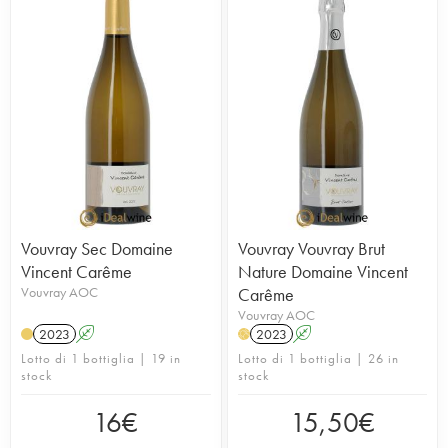
agricoltura biologica certificata dal 2007. In
cantina le vinificazioni si svolgono in barrique o in
botte, con soli lieviti indigeni. I vini maturano dai 12
ai 18 mesi in vasche d’acciaio. Il vigneto conta
oggi poco più di 17 ettari. Un vero punto di
riferimento a Vouvray.
Vouvray Sec Domaine
Vouvray Vouvray Brut
Vincent Carême
Nature Domaine Vincent
Vouvray AOC
Carême
Vouvray AOC
2023
A
2023
A
H
Lotto di 1 bottiglia | 19 in
Lotto di 1 bottiglia | 26 in
stock
stock
16
€
15,50
€