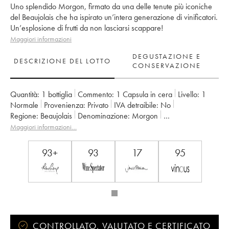
Uno splendido Morgon, firmato da una delle tenute più iconiche
del Beaujolais che ha ispirato un’intera generazione di vinificatori.
Un’esplosione di frutti da non lasciarsi scappare!
Maggiori informazioni
DEGUSTAZIONE E
DESCRIZIONE DEL LOTTO
CONSERVAZIONE
Quantità:
1 bottiglia
Commento:
1 Capsula in cera
Livello:
1
Normale
Provenienza:
privato
IVA detraibile:
no
Regione:
Beaujolais
Denominazione:
Morgon
Proprietario:
Marcel Lapierre (Domaine)
Maggiori informazioni…
93+
93
17
95
CONTROLLATO, VALUTATO E CERTIFICATO