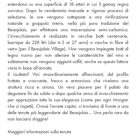
estendono su una superficie di 18 ettari in cui il gamay regna 
sovrano. Dopo la vendemmia manuale e rigorosi processi di 
selezione, le uve vengono sottoposte a una vinificazione 
naturale a grappolo intero, nella più pura tradizione del 
Beaujolais, per effettuare una macerazione semi-carbonica. 
L’invecchiamento è realizzato in vecchie botti centenarie, 
barrique da 228 litri (dai 4-5 ai 27 anni) o vasche in fibre di 
vetro (per il Beaujolais Village). Non vengono impiegate botti di 
legno nuovo per non alterare le caratteristiche del vino e 
solitamente non vengono aggiunti solfiti, anche se questo fattore 
varia in base all’annata.
Il risultato? Vini straordinariamente affascinanti, dal profilo 
fruttato e croccante, fresco e armonioso che rivelano una 
struttura ricca e ariosa. Un vero piacere per il palato da 
degustare fin da subito o dopo qualche anno di invecchiamento 
per apprezzare tutta la sua eleganza (come per ogni Morgon 
che si rispetti). Ormai l’avrete capito: ci troviamo di fronte a una 
delle tenute più leggendarie del Beaujolais… Una perla rara da 
non lasciarsi sfuggire!
Maggiori informazioni sulla tenuta