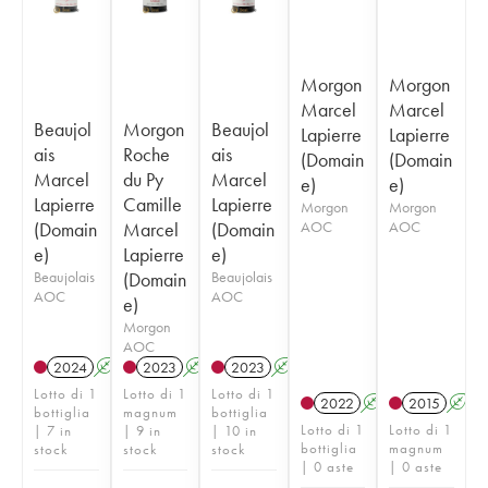
Morgon
Morgon
Marcel
Marcel
Beaujol
Morgon
Beaujol
Lapierre
Lapierre
ais
Roche
ais
(Domain
(Domain
Marcel
du Py
Marcel
e)
e)
Lapierre
Camille
Lapierre
Morgon
Morgon
(Domain
Marcel
(Domain
AOC
AOC
e)
Lapierre
e)
Beaujolais
(Domain
Beaujolais
AOC
AOC
e)
Morgon
AOC
2024
A
S
2023
A
S
2023
A
S
Lotto di 1
Lotto di 1
Lotto di 1
2022
A
S
2015
A
bottiglia
magnum
bottiglia
Lotto di 1
Lotto di 1
| 7 in
| 9 in
| 10 in
bottiglia
magnum
stock
stock
stock
| 0 aste
| 0 aste