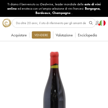
Ti diamo il benvenuto su iDealwine, leader mondiale delle
aste di vini
online
ed enoteca con un'ampia selezione di vini francesi:
Borgogna
,
Bordeaux
,
Champagne
...
Acquistare
Valutazione
Enciclopedia
VENDERE