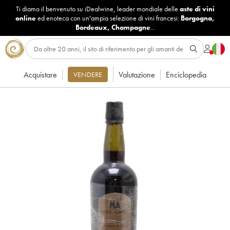
Ti diamo il benvenuto su iDealwine, leader mondiale delle
aste di vini
online
ed enoteca con un'ampia selezione di vini francesi:
Borgogna
,
Bordeaux
,
Champagne
...
Acquistare
Valutazione
Enciclopedia
VENDERE