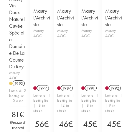
Vin
Maury
Maury
Maury
Maury
Doux
L'Archivi
L'Archivi
L'Archivi
L'Archivi
Naturel
ste
ste
ste
ste
Cuvée
Maury
Maury
Maury
Maury
Spécial
AOC
AOC
AOC
AOC
e
Domain
e De La
Coume
Du Roy
Maury
AOC
1992
1977
1987
1991
1992
Lotto di 2
Lotto di 1
Lotto di 1
Lotto di 1
Lotto di 1
bottiglie
bottiglia
bottiglia
bottiglia
bottiglia
| 0 aste
| 18 in
| 12 in
| 18 in
| 9 in
stock
stock
stock
stock
81
€
56
€
46
€
45
€
45
€
(
Prezzo di
riserva
)