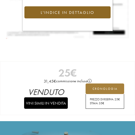
L'INDICE IN DETTAGLIO
25
€
31,45
€
commissione inclusa
VENDUTO
CRONOLOGIA
PREZZO DI RISERVA:
25
€
VINI SIMILI IN VENDITA
STIMA:
35
€