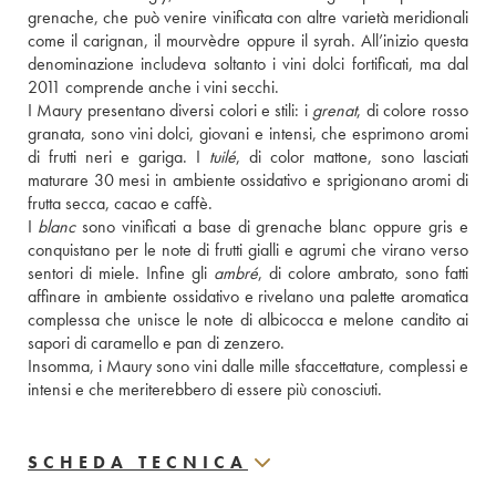
grenache, che può venire vinificata con altre varietà meridionali 
come il carignan, il mourvèdre oppure il syrah. All’inizio questa 
denominazione includeva soltanto i vini dolci fortificati, ma dal 
2011 comprende anche i vini secchi. 
I Maury presentano diversi colori e stili: i 
grenat
, di colore rosso 
granata, sono vini dolci, giovani e intensi, che esprimono aromi 
di frutti neri e gariga. I 
tuilé
, di color mattone, sono lasciati 
maturare 30 mesi in ambiente ossidativo e sprigionano aromi di 
frutta secca, cacao e caffè. 
I 
blanc
 sono vinificati a base di grenache blanc oppure gris e 
conquistano per le note di frutti gialli e agrumi che virano verso 
sentori di miele. Infine gli 
ambré
, di colore ambrato, sono fatti 
affinare in ambiente ossidativo e rivelano una palette aromatica 
complessa che unisce le note di albicocca e melone candito ai 
sapori di caramello e pan di zenzero. 
Insomma, i Maury sono vini dalle mille sfaccettature, complessi e 
intensi e che meriterebbero di essere più conosciuti. 
SCHEDA TECNICA