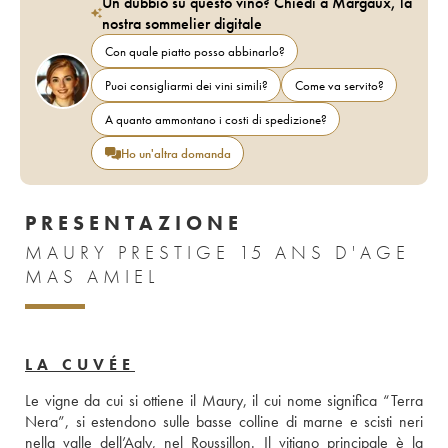
Un dubbio su questo vino? Chiedi a Margaux, la
nostra sommelier digitale
Con quale piatto posso abbinarlo?
Puoi consigliarmi dei vini simili?
Come va servito?
A quanto ammontano i costi di spedizione?
Ho un'altra domanda
PRESENTAZIONE
MAURY PRESTIGE 15 ANS D'AGE
MAS AMIEL
LA CUVÉE
Le vigne da cui si ottiene il Maury, il cui nome significa “Terra 
Nera”, si estendono sulle basse colline di marne e scisti neri 
nella valle dell’Agly, nel Roussillon. Il vitigno principale è la 