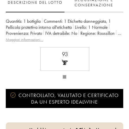
DESCRIZIONE DEL LOTTO
CONSERVAZIONE
Quantità:
1 bottiglia
Commenti:
1 Etichetta danneggiata
,
1
Pellicola protettiva intorno all'etichetta
Livello:
1
Normale
Provenienza:
privato
IVA detraibile:
no
Regione:
Roussillon
Denominazione:
Maury
Maggiori informazioni…
93
CONTROLLATO, VALUTATO E CERTIFICATO
DA UN ESPERTO IDEALWINE