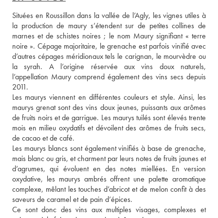
Situées en Roussillon dans la vallée de l’Agly, les vignes utiles à 
la production de maury s’étendent sur de petites collines de 
marnes et de schistes noires ; le nom Maury signifiant « terre 
noire ». Cépage majoritaire, le grenache est parfois vinifié avec 
d’autres cépages méridionaux tels le carignan, le mourvèdre ou 
la syrah. A l’origine réservée aux vins doux naturels, 
l’appellation Maury comprend également des vins secs depuis 
2011. 
Les maurys viennent en différentes couleurs et style. Ainsi, les 
maurys grenat sont des vins doux jeunes, puissants aux arômes 
de fruits noirs et de garrigue. Les maurys tuilés sont élevés trente 
mois en milieu oxydatifs et dévoilent des arômes de fruits secs, 
de cacao et de café. 
Les maurys blancs sont également vinifiés à base de grenache, 
mais blanc ou gris, et charment par leurs notes de fruits jaunes et 
d’agrumes, qui évoluent en des notes miellées. En version 
oxydative, les maurys ambrés offrent une palette aromatique 
complexe, mêlant les touches d’abricot et de melon confit à des 
saveurs de caramel et de pain d’épices. 
Ce sont donc des vins aux multiples visages, complexes et 