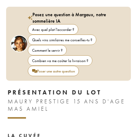
Posez une question à Margaux, notre
sommelière IA
Avec quel plat l'accorder ?
Quels vins similaires me conseilles-tu ?
Comment le servir ?
Combien va me coûter la livraison ?
Poser une autre question
PRÉSENTATION DU LOT
MAURY PRESTIGE 15 ANS D'AGE
MAS AMIEL
LA CUVÉE