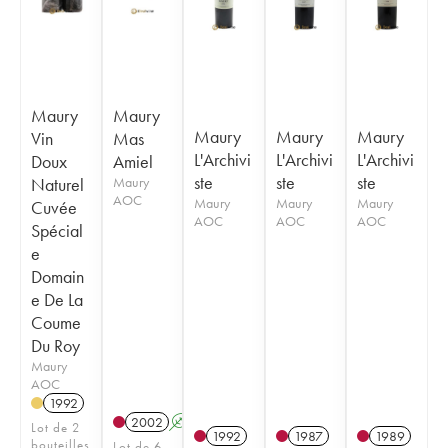
Maury
Maury
Maury
Maury
Maury
Vin
Mas
L'Archivi
L'Archivi
L'Archivi
Doux
Amiel
ste
ste
ste
Naturel
Maury
AOC
Maury
Maury
Maury
Cuvée
AOC
AOC
AOC
Spécial
e
Domain
e De La
Coume
Du Roy
Maury
AOC
1992
2002
A
Lot de 2
1992
1987
1989
bouteilles
Lot de 6