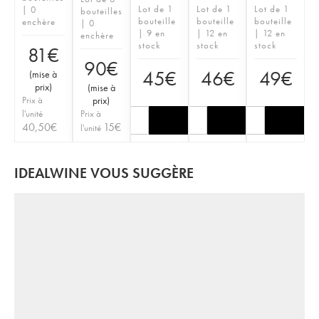
Lot de 1
Lot de 1
Lot de 1
| 0
bouteilles
bouteille
bouteille
bouteille
enchère
| 0
| 9 en
| 12 en
| 12 en
enchère
stock
stock
stock
81
€
90
€
45
€
46
€
49
€
(
mise à
prix
)
(
mise à
Prix à
prix
)
l'unité
Prix à
40,50
€
15
€
l'unité
IDEALWINE VOUS SUGGÈRE