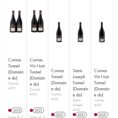
Cornas
Cornas
Tunnel
Vin Noir
Cornas
Saint-
Cornas
(Domain
Tunnel
Tunnel
Joseph
Vin Noir
e du)
(Domain
(Domain
Tunnel
Tunnel
Cornas
e du)
AOC
e du)
(Domain
(Domain
Cornas
AOC
Cornas
e du)
e du)
AOC
Saint-
Cornas
Joseph
AOC
AOC
2013
2021
2021
2021
2021
Lotto di 2
Lotto di 2