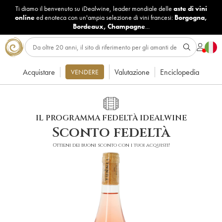
Ti diamo il benvenuto su iDealwine, leader mondiale delle
aste di vini
online
ed enoteca con un'ampia selezione di vini francesi:
Borgogna
,
Bordeaux
,
Champagne
...
Acquistare
Valutazione
Enciclopedia
VENDERE
IL PROGRAMMA FEDELTÀ IDEALWINE
Sconto fedeltà
Ottieni dei buoni sconto con i tuoi acquisti!