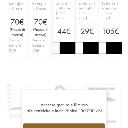
Lotto di 1
Lotto di 1
Lotto di 1
bottiglie
bottiglie
bottiglia
bottiglia
magnum
| 0 aste
| 0 aste
| 9 in
| 27 in
| 2 in
stock
stock
stock
70
€
70
€
44
€
29
€
105
€
(
Prezzo di
(
Prezzo di
riserva
)
riserva
)
Prezzo a
Prezzo a
bottiglia
bottiglia
35
€
35
€
Accesso gratuito e illimitato
alle statistiche e indici di oltre 150.000 vini