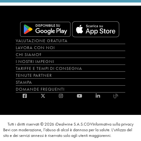
VALUTAZIONE GRATUITA
LAVORA CON NOI
CHI SIAMO?
I NOSTRI IMPEGNI
TARIFFE E TEMPI DI CONSEGNA
TENUTE PARTNER
STAMPA
DOMANDE FREQUENTI
Tutti i diritti riservati © 2026 iDealwine S.A.S.
CGV
Informativa sulla privacy
Bevi con moderazione, l’abuso di alcol è dannoso per la salute. L'utilizzo del
sito e dei servizi annessi è riservato solo agli utenti maggiorenni.