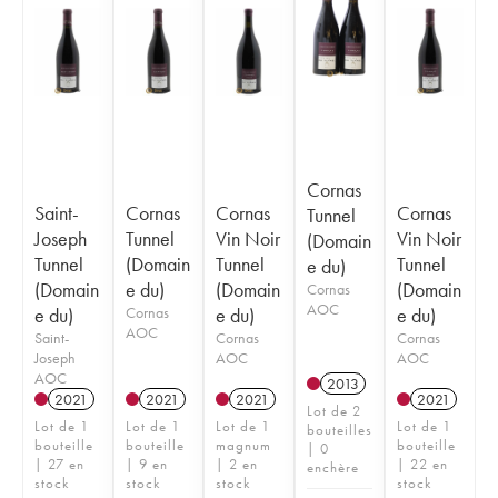
Cornas
Saint-
Cornas
Cornas
Cornas
Tunnel
Joseph
Tunnel
Vin Noir
Vin Noir
(Domain
Tunnel
(Domain
Tunnel
Tunnel
e du)
(Domain
e du)
(Domain
(Domain
Cornas
AOC
e du)
Cornas
e du)
e du)
AOC
Saint-
Cornas
Cornas
Joseph
AOC
AOC
AOC
2013
2021
2021
2021
2021
Lot de 2
Lot de 1
Lot de 1
Lot de 1
Lot de 1
bouteilles
bouteille
bouteille
magnum
bouteille
| 0
| 27 en
| 9 en
| 2 en
| 22 en
enchère
stock
stock
stock
stock