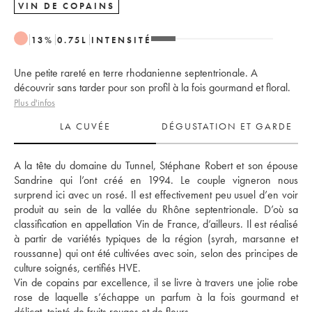
VIN DE COPAINS
13
%
0.75
L
INTENSITÉ
Une petite rareté en terre rhodanienne septentrionale. A
découvrir sans tarder pour son profil à la fois gourmand et floral.
Plus d'infos
LA CUVÉE
DÉGUSTATION ET GARDE
A la tête du domaine du Tunnel, Stéphane Robert et son épouse 
Sandrine qui l’ont créé en 1994. Le couple vigneron nous 
surprend ici avec un rosé. Il est effectivement peu usuel d’en voir 
produit au sein de la vallée du Rhône septentrionale. D’où sa 
classification en appellation Vin de France, d’ailleurs. Il est réalisé 
à partir de variétés typiques de la région (syrah, marsanne et 
roussanne) qui ont été cultivées avec soin, selon des principes de 
culture soignés, certifiés HVE. 
Vin de copains par excellence, il se livre à travers une jolie robe 
rose de laquelle s’échappe un parfum à la fois gourmand et 
délicat, teinté de fruits rouges et de fleurs.