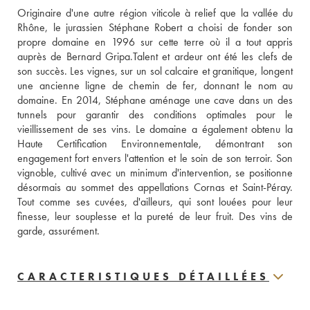
Originaire d'une autre région viticole à relief que la vallée du 
Rhône, le jurassien Stéphane Robert a choisi de fonder son 
propre domaine en 1996 sur cette terre où il a tout appris 
auprès de Bernard Gripa.Talent et ardeur ont été les clefs de 
son succès. Les vignes, sur un sol calcaire et granitique, longent 
une ancienne ligne de chemin de fer, donnant le nom au 
domaine. En 2014, Stéphane aménage une cave dans un des 
tunnels pour garantir des conditions optimales pour le 
vieillissement de ses vins. Le domaine a également obtenu la 
Haute Certification Environnementale, démontrant son 
engagement fort envers l'attention et le soin de son terroir. Son 
vignoble, cultivé avec un minimum d'intervention, se positionne 
désormais au sommet des appellations Cornas et Saint-Péray. 
Tout comme ses cuvées, d'ailleurs, qui sont louées pour leur 
finesse, leur souplesse et la pureté de leur fruit. Des vins de 
garde, assurément.
CARACTERISTIQUES DÉTAILLÉES