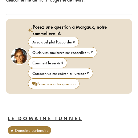
Posez une question à Margaux, notre
sommelière IA
Avec quel plat l'accorder ?
Quels vins similaires me conseilles-tu ?
Comment le servir ?
Combien va me coûter la livraison ?
Poser une autre question
LE DOMAINE TUNNEL
★ Domaine partenaire