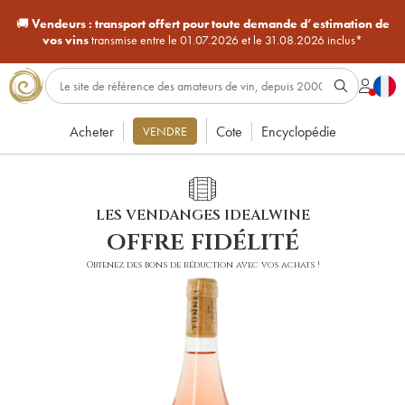
🚚
Vendeurs :
transport offert pour toute demande d’estimation de
vos vins
transmise entre le 01.07.2026 et le 31.08.2026 inclus*
Acheter
Cote
Encyclopédie
VENDRE
LES VENDANGES IDEALWINE
offre fidélité
Obtenez des bons de réduction avec vos achats !