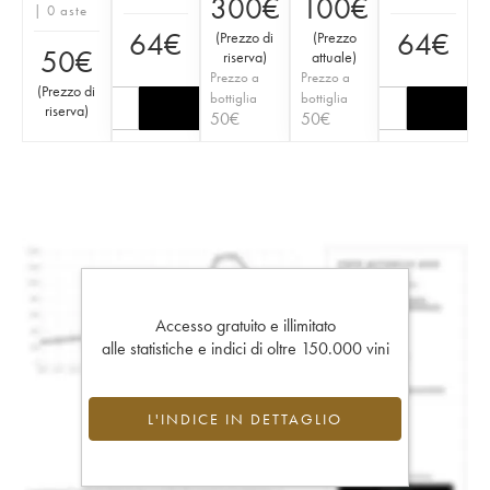
300
€
100
€
| 0 aste
64
€
64
€
(
Prezzo di
(
Prezzo
50
€
riserva
)
attuale
)
Prezzo a
Prezzo a
(
Prezzo di
bottiglia
bottiglia
riserva
)
50
€
50
€
Accesso gratuito e illimitato
alle statistiche e indici di oltre 150.000 vini
L'INDICE IN DETTAGLIO