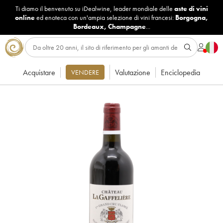
Ti diamo il benvenuto su iDealwine, leader mondiale delle
aste di vini
online
ed enoteca con un'ampia selezione di vini francesi:
Borgogna
,
Bordeaux
,
Champagne
...
Acquistare
Valutazione
Enciclopedia
VENDERE