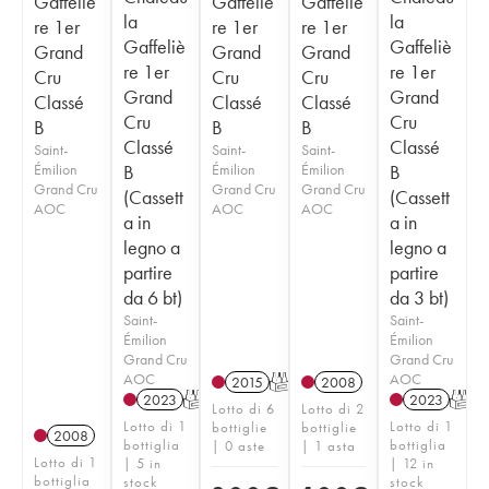
Gaffeliè
Gaffeliè
Gaffeliè
la
la
re 1er
re 1er
re 1er
Gaffeliè
Gaffeliè
Grand
Grand
Grand
re 1er
re 1er
Cru
Cru
Cru
Grand
Grand
Classé
Classé
Classé
Cru
Cru
B
B
B
Classé
Classé
Saint-
Saint-
Saint-
Émilion
B
Émilion
Émilion
B
Grand Cru
Grand Cru
Grand Cru
(Cassett
(Cassett
AOC
AOC
AOC
a in
a in
legno a
legno a
partire
partire
da 6 bt)
da 3 bt)
Saint-
Saint-
Émilion
Émilion
Grand Cru
Grand Cru
AOC
AOC
2015
T
2008
2023
T
2023
T
Lotto di 6
Lotto di 2
Lotto di 1
Lotto di 1
bottiglie
bottiglie
2008
bottiglia
bottiglia
| 0 aste
| 1 asta
Lotto di 1
| 5 in
| 12 in
bottiglia
stock
stock