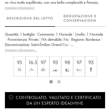
un vino molto equilibrato, con una bella complessità e finezza.
Maggiori informazioni
DEGUSTAZIONE E
DESCRIZIONE DEL LOTTO
CONSERVAZIONE
Quantità:
1 bottiglia
Commento:
1 Normale
Livello:
1
Normale
Provenienza:
privato
IVA detraibile:
no
Regione:
Bordeaux
Denominazione:
Saint-Émilion Grand Cru
Classificazione:
1er Grand Cru Classé B
Maggiori informazioni…
Proprietario:
Famille Malet-Roquefort
95
16.5
97
93
98
97
93
CONTROLLATO, VALUTATO E CERTIFICATO
DA UN ESPERTO IDEALWINE