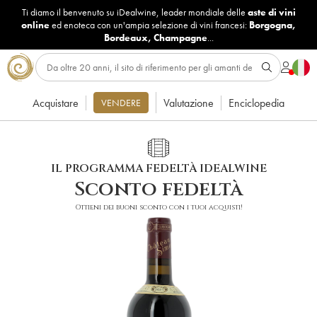
Ti diamo il benvenuto su iDealwine, leader mondiale delle
aste di vini
online
ed enoteca con un'ampia selezione di vini francesi:
Borgogna
,
Bordeaux
,
Champagne
...
Acquistare
Valutazione
Enciclopedia
VENDERE
IL PROGRAMMA FEDELTÀ IDEALWINE
Sconto fedeltà
Ottieni dei buoni sconto con i tuoi acquisti!