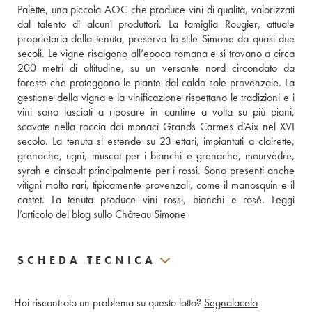
Palette, una piccola AOC che produce vini di qualità, valorizzati 
dal talento di alcuni produttori. La famiglia Rougier, attuale 
proprietaria della tenuta, preserva lo stile Simone da quasi due 
secoli. Le vigne risalgono all’epoca romana e si trovano a circa 
200 metri di altitudine, su un versante nord circondato da 
foreste che proteggono le piante dal caldo sole provenzale. La 
gestione della vigna e la vinificazione rispettano le tradizioni e i 
vini sono lasciati a riposare in cantine a volta su più piani, 
scavate nella roccia dai monaci Grands Carmes d’Aix nel XVI 
secolo. La tenuta si estende su 23 ettari, impiantati a clairette, 
grenache, ugni, muscat per i bianchi e grenache, mourvèdre, 
syrah e cinsault principalmente per i rossi. Sono presenti anche 
vitigni molto rari, tipicamente provenzali, come il manosquin e il 
castet. La tenuta produce vini rossi, bianchi e rosé. 
Leggi 
l’articolo del blog sullo Château Simone
SCHEDA TECNICA
Hai riscontrato un problema su questo lotto?
Segnalacelo