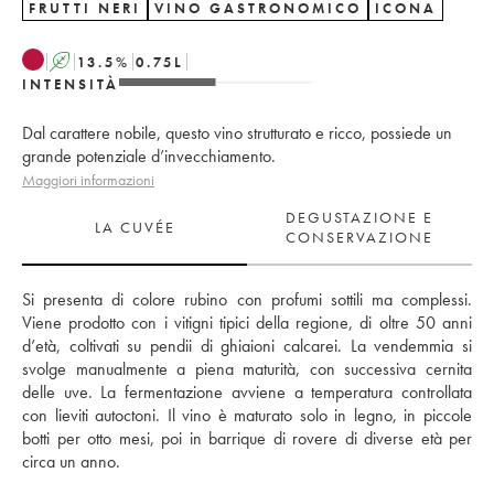
FRUTTI NERI
VINO GASTRONOMICO
ICONA
A
13.5
%
0.75
L
INTENSITÀ
Dal carattere nobile, questo vino strutturato e ricco, possiede un
grande potenziale d’invecchiamento.
Maggiori informazioni
DEGUSTAZIONE E
LA CUVÉE
CONSERVAZIONE
Si presenta di colore rubino con profumi sottili ma complessi. 
Viene prodotto con i vitigni tipici della regione, di oltre 50 anni 
d’età, coltivati su pendii di ghiaioni calcarei. La vendemmia si 
svolge manualmente a piena maturità, con successiva cernita 
delle uve. La fermentazione avviene a temperatura controllata 
con lieviti autoctoni. Il vino è maturato solo in legno, in piccole 
botti per otto mesi, poi in barrique di rovere di diverse età per 
circa un anno.