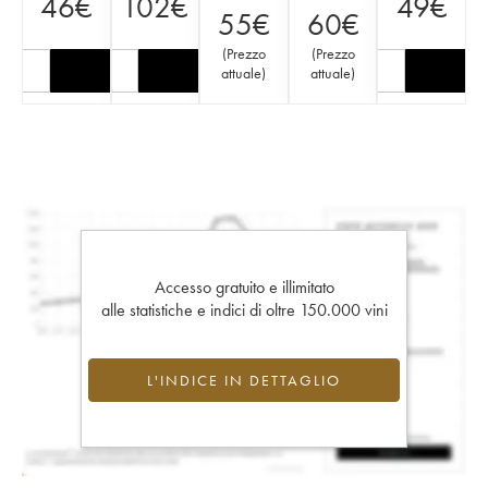
46
€
102
€
49
€
55
€
60
€
(
Prezzo
(
Prezzo
attuale
)
attuale
)
Accesso gratuito e illimitato
alle statistiche e indici di oltre 150.000 vini
L'INDICE IN DETTAGLIO