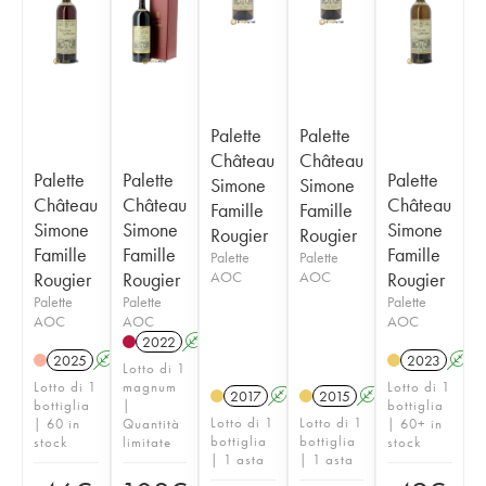
Palette
Palette
Château
Château
Palette
Palette
Palette
Simone
Simone
Château
Château
Château
Famille
Famille
Simone
Simone
Simone
Rougier
Rougier
Famille
Famille
Famille
Palette
Palette
Rougier
Rougier
AOC
AOC
Rougier
Palette
Palette
Palette
AOC
AOC
AOC
2022
A
T
2025
A
2023
A
Lotto di 1
Lotto di 1
magnum
Lotto di 1
2017
A
2015
A
bottiglia
|
bottiglia
Lotto di 1
Lotto di 1
| 60 in
Quantità
| 60+ in
bottiglia
bottiglia
stock
limitate
stock
| 1 asta
| 1 asta