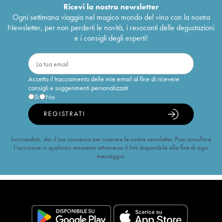
Ricevi la nostra newsletter
Ogni settimana viaggia nel magico mondo del vino con la nostra
Newsletter, per non perderti le novità, i resoconti delle degustazioni
e i consigli degli esperti!
Accetto il tracciamento delle mie email al fine di ricevere
consigli e suggerimenti personalizzati
Sì
No
REGISTRATI
Iscrivendoti, dai il tuo consenso per ricevere le nostre newsletter. Puoi annullare
l’iscrizione in qualsiasi momento attraverso il link disponibile alla fine di ogni
messaggio.