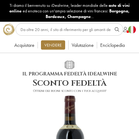
Ti diamo il benvenuto su iDealwine, leader mondiale delle
aste di vini
online
ed enoteca con un'ampia selezione di vini francesi:
Borgogna
,
Bordeaux
,
Champagne
...
Acquistare
Valutazione
Enciclopedia
VENDERE
IL PROGRAMMA FEDELTÀ IDEALWINE
Sconto fedeltà
Ottieni dei buoni sconto con i tuoi acquisti!