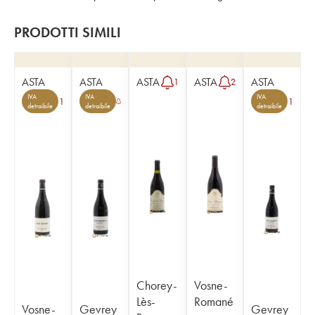
PRODOTTI SIMILI
ASTA
ASTA
ASTA
ASTA
ASTA
1
2
IVA
IVA
IVA
1
1
detraibile
detraibile
detraibile
Chorey-
Vosne-
Lès-
Romané
Vosne-
Gevrey
Gevrey