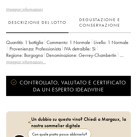
Maggiori informazioni
DEGUSTAZIONE E
DESCRIZIONE DEL LOTTO
CONSERVAZIONE
Quantità:
1 bottiglia
Commento:
1 Normale
Livello:
1
Normale
Provenienza:
professionista
IVA detraibile:
sì
Regione:
Borgogna
Denominazione:
Gevrey-Chambertin
Proprietario:
Guyon (Domaine)
Maggiori informazioni…
CONTROLLATO, VALUTATO E CERTIFICATO
DA UN ESPERTO IDEALWINE
Un dubbio su questo vino? Chiedi a Margaux, la
nostra sommelier digitale
Con quale piatto posso abbinarlo?