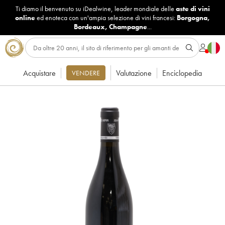
Ti diamo il benvenuto su iDealwine, leader mondiale delle
aste di vini
online
ed enoteca con un'ampia selezione di vini francesi:
Borgogna
,
Bordeaux
,
Champagne
...
Acquistare
Valutazione
Enciclopedia
VENDERE