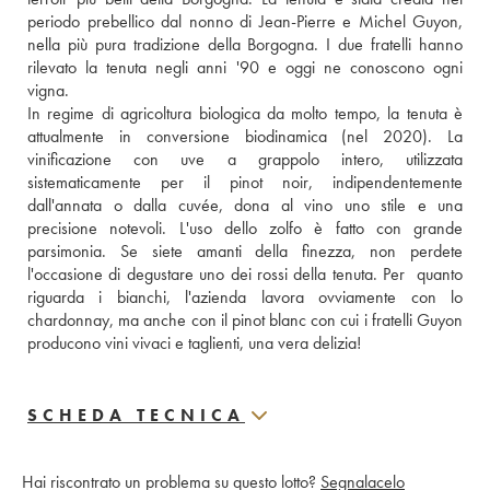
periodo prebellico dal nonno di Jean-Pierre e Michel Guyon, 
nella più pura tradizione della Borgogna. I due fratelli hanno 
rilevato la tenuta negli anni '90 e oggi ne conoscono ogni 
vigna. 
In regime di agricoltura biologica da molto tempo, la tenuta è 
attualmente in conversione biodinamica (nel 2020). La 
vinificazione con uve a grappolo intero, utilizzata 
sistematicamente per il pinot noir, indipendentemente 
dall'annata o dalla cuvée, dona al vino uno stile e una 
precisione notevoli. L'uso dello zolfo è fatto con grande 
parsimonia. Se siete amanti della finezza, non perdete 
l'occasione di degustare uno dei rossi della tenuta. Per  quanto 
riguarda i bianchi, l'azienda lavora ovviamente con lo 
chardonnay, ma anche con il pinot blanc con cui i fratelli Guyon 
producono vini vivaci e taglienti, una vera delizia!
SCHEDA TECNICA
Hai riscontrato un problema su questo lotto?
Segnalacelo