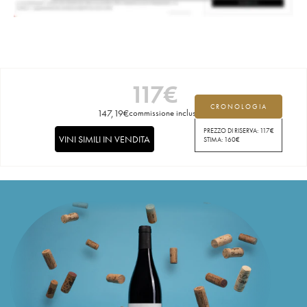
117
€
CRONOLOGIA
147,19
€
commissione inclusa
PREZZO DI RISERVA:
117
€
VINI SIMILI IN VENDITA
STIMA:
160
€