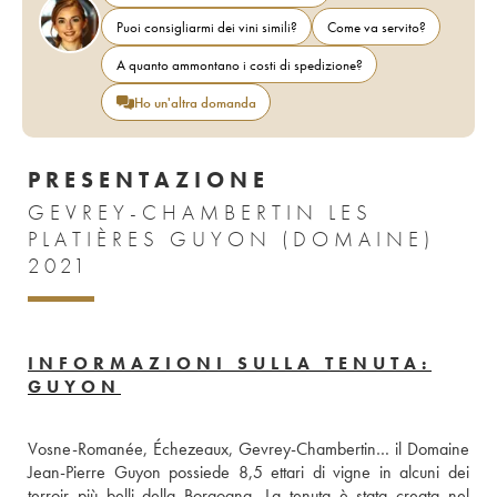
Puoi consigliarmi dei vini simili?
Come va servito?
A quanto ammontano i costi di spedizione?
Ho un'altra domanda
PRESENTAZIONE
GEVREY-CHAMBERTIN LES
PLATIÈRES GUYON (DOMAINE)
2021
INFORMAZIONI SULLA TENUTA:
GUYON
Vosne-Romanée, Échezeaux, Gevrey-Chambertin… il Domaine 
Jean-Pierre Guyon possiede 8,5 ettari di vigne in alcuni dei 
terroir più belli della Borgogna. La tenuta è stata creata nel 