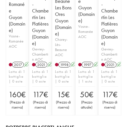
Beaune
e
Romané
-
-
Les Bons
Guyon
e
Chambe
Chambe
Ores
(Domain
Guyon
rtin Les
rtin Les
Guyon
e)
(Domain
Platières
Platières
(Domain
Vosne-
e)
Guyon
Guyon
Romanée
e)
Vosne-
(Domain
(Domain
AOC
Chorey-
Romanée
e)
e)
Lès-
AOC
Gevrey-
Gevrey-
Beaune
Chamberti
Chamberti
AOC
n AOC
n AOC
2017
A
2021
A
1998
A
1997
A
2021
A
Lotto di 1
Lotto di 1
Lotto di 1
Lotto di 1
Lotto di 1
bottiglia
bottiglia
bottiglia
bottiglia
bottiglia
| 0 aste
| 0 aste
| 0 aste
| 1 asta
| 0 aste
160
€
117
€
15
€
50
€
117
€
(
Prezzo di
(
Prezzo di
(
Prezzo di
(
Prezzo
(
Prezzo di
riserva
)
riserva
)
riserva
)
attuale
)
riserva
)