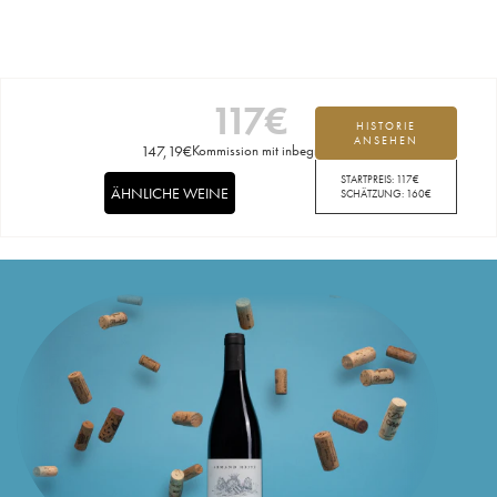
117
€
HISTORIE
ANSEHEN
147,19
€
Kommission mit inbegriffen
STARTPREIS:
117
€
ÄHNLICHE WEINE
SCHÄTZUNG:
160
€