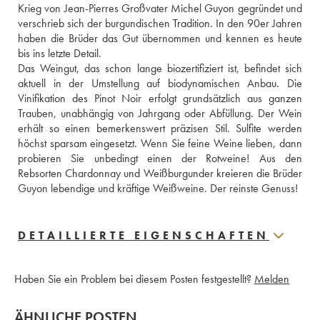
Krieg von Jean-Pierres Großvater Michel Guyon gegründet und 
verschrieb sich der burgundischen Tradition. In den 90er Jahren 
haben die Brüder das Gut übernommen und kennen es heute 
bis ins letzte Detail. 
Das Weingut, das schon lange biozertifiziert ist, befindet sich 
aktuell in der Umstellung auf biodynamischen Anbau. Die 
Vinifikation des Pinot Noir erfolgt grundsätzlich aus ganzen 
Trauben, unabhängig von Jahrgang oder Abfüllung. Der Wein 
erhält so einen bemerkenswert präzisen Stil. Sulfite werden 
höchst sparsam eingesetzt. Wenn Sie feine Weine lieben, dann 
probieren Sie unbedingt einen der Rotweine! Aus den 
Rebsorten Chardonnay und Weißburgunder kreieren die Brüder 
Guyon lebendige und kräftige Weißweine. Der reinste Genuss! 
DETAILLIERTE EIGENSCHAFTEN
Haben Sie ein Problem bei diesem Posten festgestellt?
Melden
ÄHNLICHE POSTEN