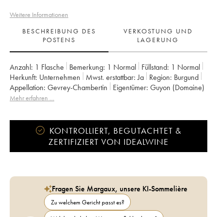
Weitere Informationen
BESCHREIBUNG DES
VERKOSTUNG UND
POSTENS
LAGERUNG
Anzahl:
1 Flasche
Bemerkung:
1 Normal
Füllstand:
1
Normal
Herkunft:
unternehmen
Mwst. erstattbar:
ja
Region:
Burgund
Appellation:
Gevrey-Chambertin
Eigentümer:
Guyon (Domaine)
Mehr erfahren …
KONTROLLIERT, BEGUTACHTET &
ZERTIFIZIERT VON IDEALWINE
Fragen Sie Margaux, unsere KI-Sommelière
Zu welchem Gericht passt es?