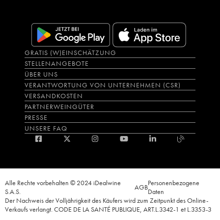
GRATIS (W)EINSCHÄTZUNG
STELLENANGEBOTE
ÜBER UNS
VERANTWORTUNG VON UNTERNEHMEN (CSR)
VERSANDKOSTEN
PARTNERWEINGÜTER
PRESSE
UNSERE FAQ
Alle Rechte vorbehalten © 2024 iDealwine
Personenbezogene
AGB
S.A.S.
Daten
Der Nachweis der Volljährigkeit des Käufers wird zum Zeitpunkt des Online-
Verkaufs verlangt. CODE DE LA SANTÉ PUBLIQUE, ART.L.3342-1 et L.3353-3