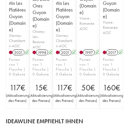
rtin Les
rtin Les
Guyon
Ores
(Domain
Platières
Platières
(Domain
Guyon
e)
Guyon
Guyon
e)
(Domain
Vosne-
(Domain
(Domain
Vosne-
Romanée
e)
Romanée
AOC
e)
e)
Chorey-
AOC
Gevrey-
Gevrey-
Lès-
Chamberti
Chamberti
Beaune
n AOC
n AOC
AOC
2021
A
1998
A
2021
A
1997
A
2017
A
Posten
Posten
Posten
Posten
Posten
von 1
von 1
von 1
von 1
von 1
Flasche |
Flasche |
Flasche |
Flasche |
Flasche |
0 Gebote
0 Gebote
0 Gebote
0 Gebote
0 Gebote
117
€
15
€
117
€
50
€
160
€
(
Aktualisierung
(
Aktualisierung
(
Aktualisierung
(
Aktualisierung
(
Aktualisierung
des Preises
)
des Preises
)
des Preises
)
des Preises
)
des Preises
)
IDEAWLINE EMPFIEHLT IHNEN