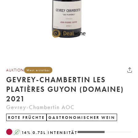
AUKTION
Mwst. erstattbar
GEVREY-CHAMBERTIN LES
PLATIÈRES GUYON (DOMAINE)
2021
Gevrey-Chambertin AOC
ROTE FRÜCHTE
GASTRONOMISCHER WEIN
A
14
%
0.75
L
INTENSITÄT