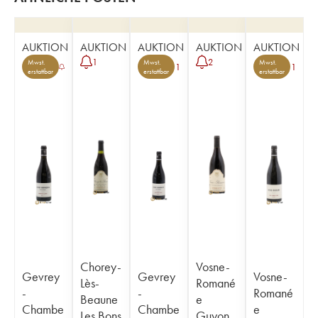
AUKTION
AUKTION
AUKTION
AUKTION
AUKTION
1
2
Mwst.
Mwst.
Mwst.
1
1
erstattbar
erstattbar
erstattbar
Chorey-
Vosne-
Gevrey
Gevrey
Vosne-
Lès-
Romané
-
-
Romané
Beaune
e
Chambe
Chambe
e
Les Bons
Guyon