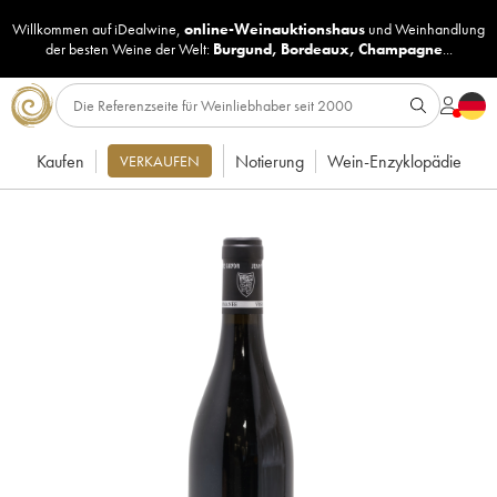
Willkommen auf iDealwine,
online-Weinauktionshaus
und
Weinhandlung
der besten Weine der Welt:
Burgund
,
Bordeaux
,
Champagne
...
Kaufen
Notierung
Wein-Enzyklopädie
VERKAUFEN