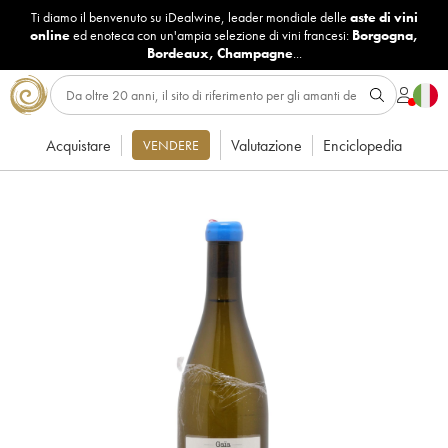
Ti diamo il benvenuto su iDealwine, leader mondiale delle
aste di vini
online
ed enoteca con un'ampia selezione di vini francesi:
Borgogna
,
Bordeaux
,
Champagne
...
Acquistare
Valutazione
Enciclopedia
VENDERE