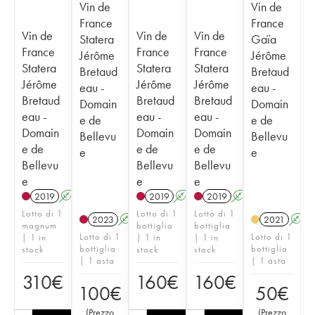
Vin de
Vin de
France
France
Vin de
Vin de
Vin de
Statera
Gaïa
France
France
France
Jérôme
Jérôme
Statera
Statera
Statera
Bretaud
Bretaud
Jérôme
Jérôme
Jérôme
eau -
eau -
Bretaud
Bretaud
Bretaud
Domain
Domain
eau -
eau -
eau -
e de
e de
Domain
Domain
Domain
Bellevu
Bellevu
e de
e de
e de
e
e
Bellevu
Bellevu
Bellevu
e
e
e
2019
A
2019
A
2019
A
Lotto di 1
Lotto di 1
Lotto di 1
2023
A
2021
A
magnum
bottiglia
bottiglia
Lotto di 1
Lotto di 1
| 1 in
| 1 in
| 1 in
bottiglia
bottiglia
stock
stock
stock
| 1 asta
| 1 asta
310
€
160
€
160
€
100
€
50
€
(
Prezzo
(
Prezzo