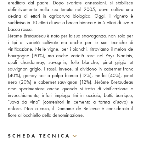
ereditato dal padre. Dopo svariate annessioni, si stabilisce 
definitivamente nella sua tenuta nel 2005, dove coltiva una 
decina di ettari in agricoltura biologica. Oggi, il vigneto è 
suddiviso in 10 ettari di uve a bacca bianca e in 5 ettari di uve a 
bacca rossa. 
Jérome Bretaudeau è noto per la sua stravaganza, non solo per 
i tipi di varietà coltivate ma anche per le sue tecniche di 
vinificazione. Nelle vigne, per i bianchi, ritroviamo il melon de 
bourgogne (90%), ma anche varietà rare nel Pays Nantais, 
quali chardonnay, savagnin, folle blanche, pinot grigio et 
sauvignon grigio. I rossi, invece, si dividono in cabernet franc 
(40%), gamay noir a polpa bianca (12%), merlot (40%), pinot 
nero (20%) e cabernet sauvignon (12%). Jérôme Bretaudeau 
ama sperimentare anche quando si tratta di vinificazione e 
invecchiamento, infatti impiega tini in acciaio, botti, barrique, 
"uova da vino" (contenitori in cemento a forma d’uovo) e 
anfore. Non a caso, il Domaine de Bellevue è considerato il 
fiore all’occhiello della denominazione.
SCHEDA TECNICA