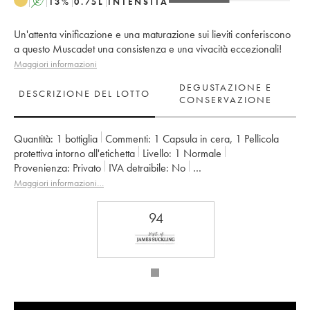
A
13
%
0.75
L
INTENSITÀ
Un'attenta vinificazione e una maturazione sui lieviti conferiscono
a questo Muscadet una consistenza e una vivacità eccezionali!
Maggiori informazioni
DEGUSTAZIONE E
DESCRIZIONE DEL LOTTO
CONSERVAZIONE
Quantità:
1 bottiglia
Commenti:
1 Capsula in cera
,
1 Pellicola
protettiva intorno all'etichetta
Livello:
1
Normale
Provenienza:
privato
IVA detraibile:
no
Regione:
Valle della Loira
Maggiori informazioni…
Denominazione:
Muscadet-Sèvre-et-Maine
Proprietario:
Jérôme Bretaudeau - Domaine de Bellevue
94