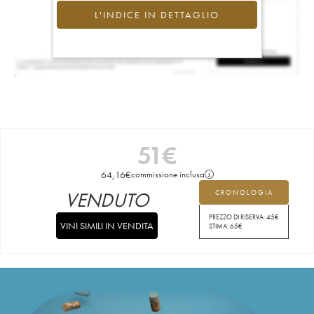
L'INDICE IN DETTAGLIO
51
€
64,16
€
commissione inclusa
VENDUTO
CRONOLOGIA
PREZZO DI RISERVA:
45
€
VINI SIMILI IN VENDITA
STIMA:
65
€