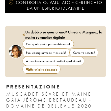
CONTROLLATO, VALUTATO E CERTIFICATO
DA UN ESPERTO IDEALWINE
Un dubbio su questo vino? Chiedi a Margaux, la
nostra sommelier digitale
Con quale piatto posso abbinarlo?
Puoi consigliarmi dei vini simili?
Come va servito?
A quanto ammontano i costi di spedizione?
Ho un'altra domanda
PRESENTAZIONE
MUSCADET-SÈVRE-ET-MAINE
GAIA JÉRÔME BRETAUDEAU -
DOMAINE DE BELLEVUE 2020