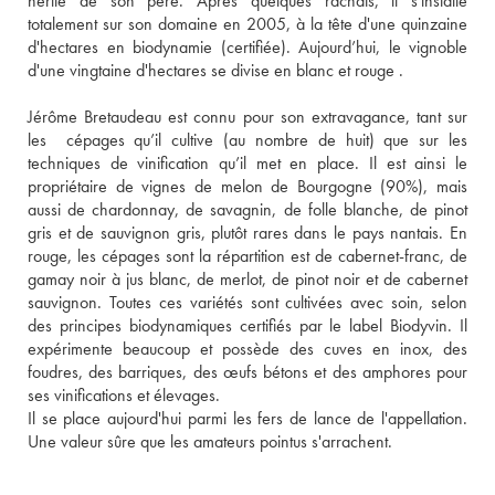
hérité de son père. Après quelques rachats, il s'installe 
totalement sur son domaine en 2005, à la tête d'une quinzaine 
d'hectares en biodynamie (certifiée). Aujourd’hui, le vignoble 
d'une vingtaine d'hectares se divise en blanc et rouge . 
Jérôme Bretaudeau est connu pour son extravagance, tant sur 
les  cépages qu’il cultive (au nombre de huit) que sur les 
techniques de vinification qu’il met en place. Il est ainsi le 
propriétaire de vignes de melon de Bourgogne (90%), mais 
aussi de chardonnay, de savagnin, de folle blanche, de pinot 
gris et de sauvignon gris, plutôt rares dans le pays nantais. En 
rouge, les cépages sont la répartition est de cabernet-franc, de 
gamay noir à jus blanc, de merlot, de pinot noir et de cabernet 
sauvignon. Toutes ces variétés sont cultivées avec soin, selon 
des principes biodynamiques certifiés par le label Biodyvin. Il 
expérimente beaucoup et possède des cuves en inox, des 
foudres, des barriques, des œufs bétons et des amphores pour 
ses vinifications et élevages. 
Il se place aujourd'hui parmi les fers de lance de l'appellation. 
Une valeur sûre que les amateurs pointus s'arrachent.