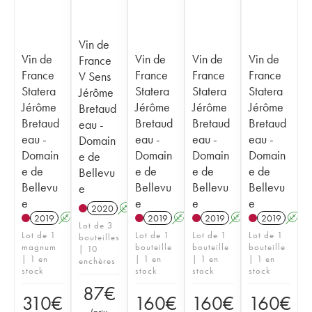
Vin de
Vin de
Vin de
Vin de
Vin de
France
France
France
France
France
V Sens
Statera
Statera
Statera
Statera
Jérôme
Jérôme
Jérôme
Jérôme
Jérôme
Bretaud
Bretaud
Bretaud
Bretaud
Bretaud
eau -
eau -
eau -
eau -
eau -
Domain
Domain
Domain
Domain
Domain
e de
e de
e de
e de
e de
Bellevu
Bellevu
Bellevu
Bellevu
Bellevu
e
e
e
e
e
2020
A
2019
A
2019
A
2019
A
2019
A
Lot de 3
Lot de 1
Lot de 1
Lot de 1
Lot de 1
bouteilles
magnum
bouteille
bouteille
bouteille
| 10
| 1 en
| 1 en
| 1 en
| 1 en
enchères
stock
stock
stock
stock
87
€
310
€
160
€
160
€
160
€
(
prix