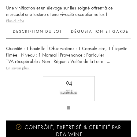
Une vinification et un élevage sur lies soigné offrent à ce
muscadet une texture et une vivacité exceptionnelles !
Plus d'infos
DESCRIPTION DU LOT
DÉGUSTATION ET GARDE
Quantité :
1 bouteille
Observations :
1 Capsule cire
,
1 Étiquette
filmée
Niveau :
1
Normal
Provenance :
particulier
TVA récupérable :
non
Région :
Vallée de la Loire
Appellation :
Muscadet-Sèvre-et-Maine
En savoir plus...
Propriétaire :
Jérôme Bretaudeau - Domaine de Bellevue
94
CONTRÔLÉ, EXPERTISÉ & CERTIFIÉ PAR
IDEALWINE