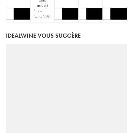
actuel
)
Prix à
29
€
l'unité
IDEALWINE VOUS SUGGÈRE