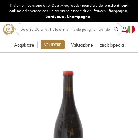
Ti diamo il benvenuto su iDealwine, leader mondiale delle
aste di vini
online
ed enoteca con un'ampia selezione di vini francesi:
Borgogna
,
Bordeaux
,
Champagne
...
Acquistare
Valutazione
Enciclopedia
VENDERE