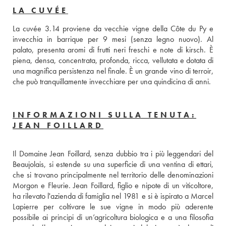
LA CUVÉE
La cuvée 3.14 proviene da vecchie vigne della Côte du Py e 
invecchia in barrique per 9 mesi (senza legno nuovo). Al 
palato, presenta aromi di frutti neri freschi e note di kirsch. È 
piena, densa, concentrata, profonda, ricca, vellutata e dotata di 
una magnifica persistenza nel finale. È un grande vino di terroir, 
che può tranquillamente invecchiare per una quindicina di anni. 
INFORMAZIONI SULLA TENUTA:
JEAN FOILLARD
Il Domaine Jean Foillard, senza dubbio tra i più leggendari del 
Beaujolais, si estende su una superficie di una ventina di ettari, 
che si trovano principalmente nel territorio delle denominazioni 
Morgon e Fleurie. Jean Foillard, figlio e nipote di un viticoltore, 
ha rilevato l'azienda di famiglia nel 1981 e si è ispirato a Marcel 
Lapierre per coltivare le sue vigne in modo più aderente 
possibile ai principi di un’agricoltura biologica e a una filosofia 