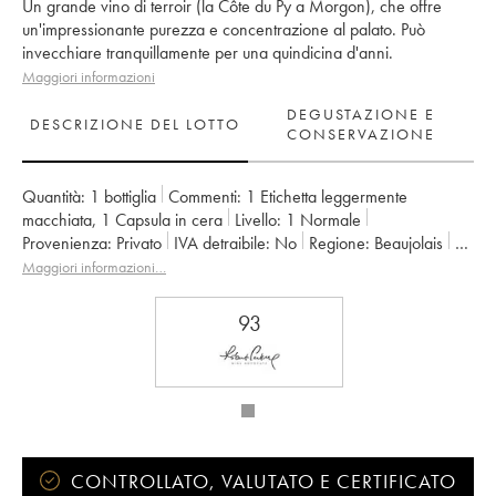
Un grande vino di terroir (la Côte du Py a Morgon), che offre
un'impressionante purezza e concentrazione al palato. Può
invecchiare tranquillamente per una quindicina d'anni.
Maggiori informazioni
DEGUSTAZIONE E
DESCRIZIONE DEL LOTTO
CONSERVAZIONE
Quantità:
1 bottiglia
Commenti:
1 Etichetta leggermente
macchiata
,
1 Capsula in cera
Livello:
1
Normale
Provenienza:
privato
IVA detraibile:
no
Regione:
Beaujolais
Denominazione:
Morgon
Proprietario:
Jean Foillard
Maggiori informazioni…
93
CONTROLLATO, VALUTATO E CERTIFICATO