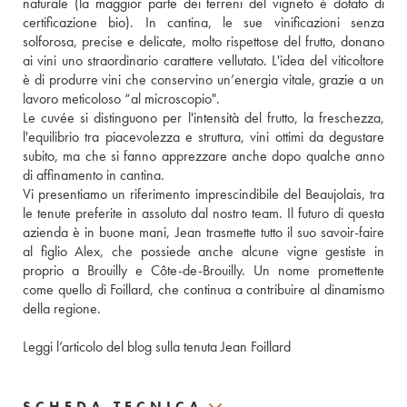
naturale (la maggior parte dei terreni del vigneto è dotato di 
certificazione bio). In cantina, le sue vinificazioni senza 
solforosa, precise e delicate, molto rispettose del frutto, donano 
ai vini uno straordinario carattere vellutato. L'idea del viticoltore 
è di produrre vini che conservino un’energia vitale, grazie a un 
lavoro meticoloso “al microscopio".
Le cuvée si distinguono per l'intensità del frutto, la freschezza, 
l'equilibrio tra piacevolezza e struttura, vini ottimi da degustare 
subito, ma che si fanno apprezzare anche dopo qualche anno 
di affinamento in cantina.
Vi presentiamo un riferimento imprescindibile del Beaujolais, tra 
le tenute preferite in assoluto dal nostro team. Il futuro di questa 
azienda è in buone mani, Jean trasmette tutto il suo savoir-faire 
al figlio Alex, che possiede anche alcune vigne gestiste in 
proprio a Brouilly e Côte-de-Brouilly. Un nome promettente 
come quello di Foillard, che continua a contribuire al dinamismo 
della regione.
Leggi l’articolo del blog sulla tenuta Jean Foillard
SCHEDA TECNICA