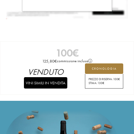
100
€
125,80
€
commissione inclusa
VENDUTO
CRONOLOGIA
PREZZO DI RISERVA:
100
€
VINI SIMILI IN VENDITA
STIMA:
130
€