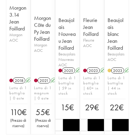
Morgon
3.14
Morgon
Beaujol
Fleurie
Beaujol
Jean
Côte du
ais
Jean
ais
Foillard
Py Jean
Nouvea
Foillard
blanc
Morgon
Foillard
AOC
u Jean
Fleurie
Jean
Morgon
AOC
Foillard
Foillard
AOC
Beaujolais
Beaujolais
Nouveau
AOC
AOC
2025
A
K
2023
A
K
2023
A
Lotto di 1
Lotto di 1
Lotto di 1
2018
A
K
2021
A
K
bottiglia
bottiglia
bottiglia
Lotto di 1
Lotto di 1
| 59 in
| 60+ in
| 44 in
bottiglia
magnum
stock
stock
stock
| 0 aste
| 0 aste
15
€
29
€
22
€
110
€
55
€
(
Prezzo di
(
Prezzo di
riserva
)
riserva
)