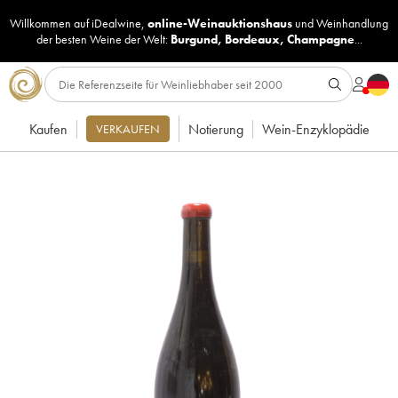
Willkommen auf iDealwine,
online-Weinauktionshaus
und
Weinhandlung
der besten Weine der Welt:
Burgund
,
Bordeaux
,
Champagne
...
Kaufen
Notierung
Wein-Enzyklopädie
VERKAUFEN