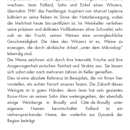
wachsen. Jean Foillard, Sohn und Enkel eines Winzers, 
übernahm 1981 das Familiengut. Inspiriert von Marcel Lapierre 
kultiviert er seine Reben im Sinne der Naturbewegung, wobei 
die Mehrheit heute bio-zertifiziert ist. Im Weinkeller verleihen 
seine präzisen und delikaten Vinifikationen ohne Schwefel, sehr 
nah an der Frucht, seinen Weinen eine unvergleichliche 
Geschmeidigkeit. Die Idee des Winzers ist es, Weine zu 
erzeugen, die durch akribische Arbeit „unter dem Mikroskop“ 
lebendig sind.
Die Weine zeichnen sich durch ihre Intensität, Frische und ihre 
Ausgewogenheit zwischen Feinheit und Struktur aus. Sie lassen 
sich sofort oder nach mehreren Jahren im Keller genießen.
Dies ist eine absolute Referenz im Beaujolais, die wir Ihnen hier 
vorstellen, ein echter Favorit unseres Teams. Die Zukunft dieses 
Weinguts ist in guten Händen, denn Jean hat sein gesamtes 
Know-How an seinen Sohn Alex weitergegeben, der ebenfalls 
einige Weinberge in Brouilly und Côte-de-Brouilly unter 
eigenem Namen bewirtschaftet. Foillard ist ein 
vielversprechender Name, der weiterhin zur Dynamik der 
Region beiträgt.