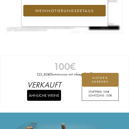
WEINNOTIERUNGSDETAILS
100
€
125,80
€
Kommission mit inbegriffen
HISTORIE
VERKAUFT
ANSEHEN
STARTPREIS:
100
€
ÄHNLICHE WEINE
SCHÄTZUNG:
130
€