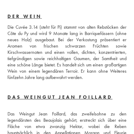
DER WEIN
Die Cuvée 3.14 (steht für Pi) stammt von alten Rebstöcken der 
Côte du Py und wird 9 Monate lang in Barriquefässern (ohne 
neues Holz) ausgebaut. Bei der Verkostung präsentiert er 
Aromen von frischen schwarzen Früchten sowie 
Kirschwassernoten und einen vollen, dichten, konzentrierten, 
tiefgründigen sowie reichhaltigen Gaumen, der Samtheit und 
eine schöne Länge bietet. Es handelt sich um einen großartigen 
Wein von einem legendären Terroir. Er kann ohne Weiteres 
fünfzehn Jahre lang aufbewahrt werden. 
DAS WEINGUT JEAN FOILLARD
Das Weingut Jean Foillard, das zweifelsohne zu den 
legendärsten des Beaujolais gehört, erstreckt sich über eine 
Fläche von etwa zwanzig Hektar, wobei die Reben 
hauptsächlich in den Appellationen Morgon und Fleurie 