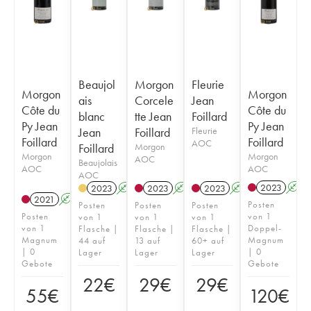
Beaujol
Morgon
Fleurie
Morgon
Morgon
ais
Corcele
Jean
Côte du
Côte du
blanc
tte Jean
Foillard
Py Jean
Py Jean
Jean
Foillard
Fleurie
Foillard
Foillard
AOC
Foillard
Morgon
Morgon
Morgon
AOC
Beaujolais
AOC
AOC
AOC
2023
A
2023
A
2023
A
K
2023
A
K
2021
A
K
Posten
Posten
Posten
Posten
Posten
von 1
von 1
von 1
von 1
von 1
Doppel-
Flasche |
Flasche |
Flasche |
Magnum
Magnum
44 auf
13 auf
60+ auf
| 0
| 0
Lager
Lager
Lager
Gebote
Gebote
22
€
29
€
29
€
55
€
120
€