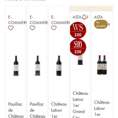
E-
E-
E-
ASTA
ASTA
5
COMMERCE
COMMERCE
COMMERCE
IVA
8
detraibile
100
100
Château
Latour
Château
Pauillac
Pauillac
Château
1er
Latour
de
de
Latour
Grand
1er
Château
Château
1er
Cru