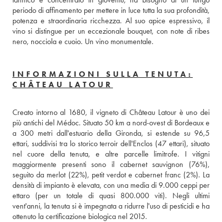
periodo di affinamento per mettere in luce tutta la sua profondità, 
potenza e straordinaria ricchezza. Al suo apice espressivo, il 
vino si distingue per un eccezionale bouquet, con note di ribes 
nero, nocciola e cuoio. Un vino monumentale.
INFORMAZIONI SULLA TENUTA:
CHÂTEAU LATOUR
Creato intorno al 1680, il vigneto di Château Latour è uno dei 
più antichi del Médoc. Situato 50 km a nord-ovest di Bordeaux e 
a 300 metri dall'estuario della Gironda, si estende su 96,5 
ettari, suddivisi tra lo storico terroir dell'Enclos (47 ettari), situato 
nel cuore della tenuta, e altre parcelle limitrofe. I vitigni 
maggiormente presenti sono il cabernet sauvignon (76%), 
seguito da merlot (22%), petit verdot e cabernet franc (2%). La 
densità di impianto è elevata, con una media di 9.000 ceppi per 
ettaro (per un totale di quasi 800.000 viti). Negli ultimi 
vent'anni, la tenuta si è impegnata a ridurre l'uso di pesticidi e ha 
ottenuto la certificazione biologica nel 2015.