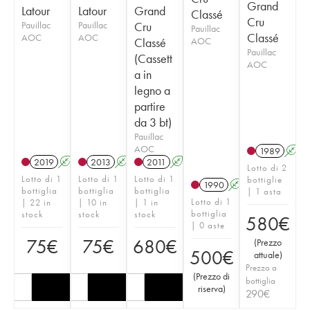
Grand
Latour
Latour
Grand
Classé
Cru
Pauillac
Pauillac
Cru
Pauillac
Classé
AOC
AOC
Classé
AOC
Pauillac
(Cassett
AOC
a in
legno a
partire
da 3 bt)
Pauillac
AOC
1989
A
2019
A
2013
A
2011
A
T
Lotto di 2
Lotto di 1
Lotto di 1
Lotto di 1
bottiglie
1990
A
bottiglia
bottiglia
bottiglia
| 1 asta
Lotto di 1
| 22 in
| 10 in
| 1 in
bottiglia
stock
stock
stock
580
€
| 0 aste
75
€
75
€
680
€
(
Prezzo
500
€
attuale
)
Prezzo a
(
Prezzo di
bottiglia
riserva
)
290
€