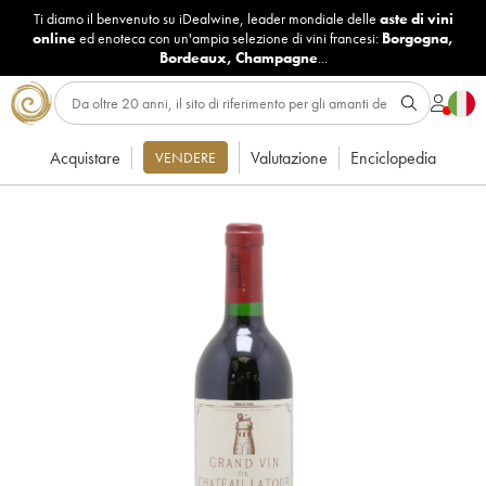
Ti diamo il benvenuto su iDealwine, leader mondiale delle
aste di vini
online
ed enoteca con un'ampia selezione di vini francesi:
Borgogna
,
Bordeaux
,
Champagne
...
Acquistare
Valutazione
Enciclopedia
VENDERE