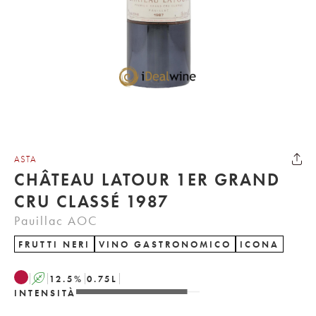
ASTA
CHÂTEAU LATOUR 1ER GRAND
CRU CLASSÉ 1987
Pauillac AOC
FRUTTI NERI
VINO GASTRONOMICO
ICONA
A
12.5
%
0.75
L
INTENSITÀ