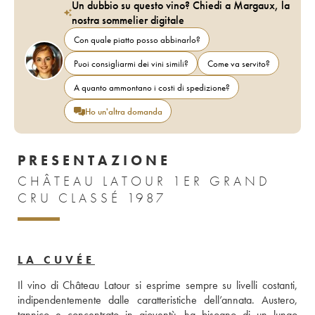
Un dubbio su questo vino? Chiedi a Margaux, la
nostra sommelier digitale
Con quale piatto posso abbinarlo?
Puoi consigliarmi dei vini simili?
Come va servito?
A quanto ammontano i costi di spedizione?
Ho un'altra domanda
PRESENTAZIONE
CHÂTEAU LATOUR 1ER GRAND
CRU CLASSÉ 1987
LA CUVÉE
Il vino di Château Latour si esprime sempre su livelli costanti, 
indipendentemente dalle caratteristiche dell’annata. Austero, 
tannico e concentrato in gioventù, ha bisogno di un lungo 