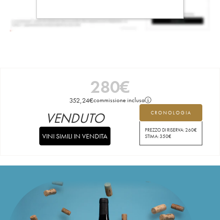
280
€
352,24
€
commissione inclusa
VENDUTO
CRONOLOGIA
PREZZO DI RISERVA:
260
€
VINI SIMILI IN VENDITA
STIMA:
350
€