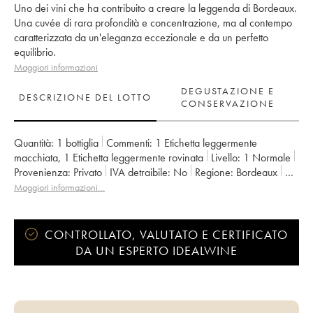
Uno dei vini che ha contribuito a creare la leggenda di Bordeaux.
Una cuvée di rara profondità e concentrazione, ma al contempo
caratterizzata da un'eleganza eccezionale e da un perfetto
equilibrio.
Maggiori informazioni
DEGUSTAZIONE E
DESCRIZIONE DEL LOTTO
CONSERVAZIONE
Quantità:
1 bottiglia
Commenti:
1 Etichetta leggermente
macchiata
,
1 Etichetta leggermente rovinata
Livello:
1
Normale
Provenienza:
privato
IVA detraibile:
no
Regione:
Bordeaux
Denominazione:
Pauillac
Classificazione:
1er Grand Cru Classé
Maggiori informazioni…
Proprietario:
Artemis
CONTROLLATO, VALUTATO E CERTIFICATO
DA UN ESPERTO IDEALWINE