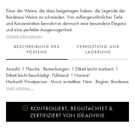
Einer der Weine, die dazu beigetragen haben, die Legende der
Bordeaux-Weine zu schmieden. Von außergewöhnlicher Tiefe
und Konzentration bewahrt er dennoch eine besondere Eleganz
und eine perfekte Ausgewogenheit.
Weitere Informationen
BESCHREIBUNG DES
VERKOSTUNG UND
POSTENS
LAGERUNG
Anzahl:
1 Flasche
Bemerkungen:
1 Etikett leicht markiert
,
1
Etikett leicht beschädigt
Füllstand:
1
Normal
Herkunft:
privatperson
Mwst. erstattbar:
nein
Region:
Bordeaux
Appellation:
Pauillac
Klassifizierung:
1er Grand Cru Classé
Mehr erfahren …
Eigentümer:
Artemis
KONTROLLIERT, BEGUTACHTET &
ZERTIFIZIERT VON IDEALWINE