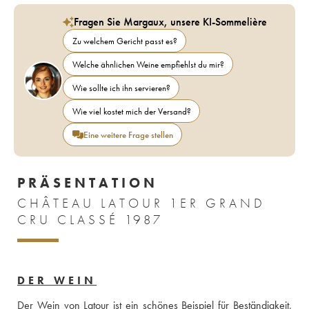
Fragen Sie Margaux, unsere KI-Sommelière
Zu welchem Gericht passt es?
Welche ähnlichen Weine empfiehlst du mir?
Wie sollte ich ihn servieren?
Wie viel kostet mich der Versand?
Eine weitere Frage stellen
PRÄSENTATION
CHÂTEAU LATOUR 1ER GRAND
CRU CLASSÉ 1987
DER WEIN
Der Wein von Latour ist ein schönes Beispiel für Beständigkeit, 