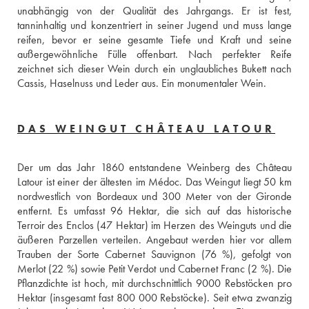
unabhängig von der Qualität des Jahrgangs. Er ist fest, 
tanninhaltig und konzentriert in seiner Jugend und muss lange 
reifen, bevor er seine gesamte Tiefe und Kraft und seine 
außergewöhnliche Fülle offenbart. Nach perfekter Reife 
zeichnet sich dieser Wein durch ein unglaubliches Bukett nach 
Cassis, Haselnuss und Leder aus. Ein monumentaler Wein.
DAS WEINGUT CHÂTEAU LATOUR
Der um das Jahr 1860 entstandene Weinberg des Château 
Latour ist einer der ältesten im Médoc. Das Weingut liegt 50 km 
nordwestlich von Bordeaux und 300 Meter von der Gironde 
entfernt. Es umfasst 96 Hektar, die sich auf das historische 
Terroir des Enclos (47 Hektar) im Herzen des Weinguts und die 
äußeren Parzellen verteilen. Angebaut werden hier vor allem 
Trauben der Sorte Cabernet Sauvignon (76 %), gefolgt von 
Merlot (22 %) sowie Petit Verdot und Cabernet Franc (2 %). Die 
Pflanzdichte ist hoch, mit durchschnittlich 9000 Rebstöcken pro 
Hektar (insgesamt fast 800 000 Rebstöcke). Seit etwa zwanzig 