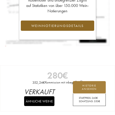
Kostenloser und unbegrenzter Zugriff
auf Statistiken von über 150.000 Wein-
Notierungen
WEINNOTIERUNGSDETAILS
280
€
352,24
€
Kommission mit inbegriffen
HISTORIE
VERKAUFT
ANSEHEN
STARTPREIS:
260
€
ÄHNLICHE WEINE
SCHÄTZUNG:
350
€