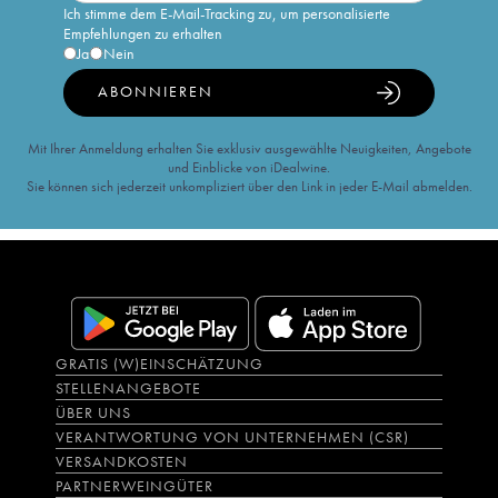
Ich stimme dem E-Mail-Tracking zu, um personalisierte
Empfehlungen zu erhalten
Ja
Nein
ABONNIEREN
Mit Ihrer Anmeldung erhalten Sie exklusiv ausgewählte Neuigkeiten, Angebote
und Einblicke von iDealwine.
Sie können sich jederzeit unkompliziert über den Link in jeder E-Mail abmelden.
GRATIS (W)EINSCHÄTZUNG
STELLENANGEBOTE
ÜBER UNS
VERANTWORTUNG VON UNTERNEHMEN (CSR)
VERSANDKOSTEN
PARTNERWEINGÜTER