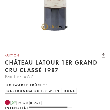
AUKTION
CHÂTEAU LATOUR 1ER GRAND
CRU CLASSÉ 1987
Pauillac AOC
SCHWARZE FRÜCHTE
GASTRONOMISCHER WEIN
IKONE
A
12.5
%
0.75
L
INTENSITÄT