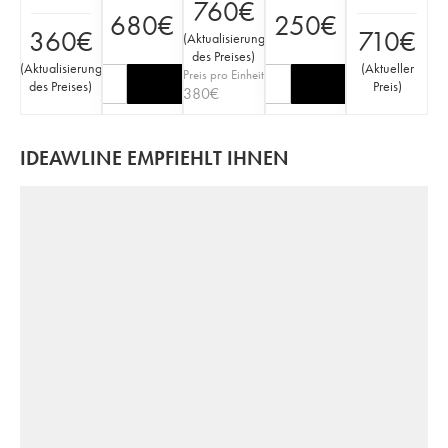
760
€
680
€
250
€
360
€
710
€
(
Aktualisierung
des Preises
)
(
Aktualisierung
(
Aktueller
Preis pro Einheit
des Preises
)
Preis
)
380
€
IDEAWLINE EMPFIEHLT IHNEN