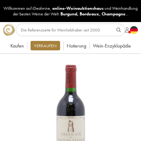
Willkommen auf iDealwine,
online-Weinauktionshaus
und
Weinhandlung
der besten Weine der Welt:
Burgund
,
Bordeaux
,
Champagne
...
Kaufen
Notierung
Wein-Enzyklopädie
VERKAUFEN