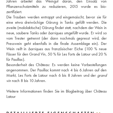
Jahren arbeitet das Weingut daran, den Einsatz von 
Pflanzenschutzmitteln zu reduzieren, 2015 wurde es bio-
zertifiziert.
Die Trauben werden entrappt und eingemaischt, bevor sie für 
eine etwa dreiwöchige Gärung in Tanks gefüllt werden. Die 
zweite (malolaktische) Gärung findet statt, nachdem der Wein in 
neue, saubere Tanks oder 
barriques
 umgefüllt wurde. Er wird so 
vom Trester getrennt (der dann nochmals gepresst wird, der 
Presswein geht ebenfalls in die finale Assemblage ein). Der 
Wein reift in 
barriques
 aus französischer Eiche (100 % neue 
Fässer für den Grand Vin, 50 % für Les Forts de Latour und 20 % 
für Pauillac).
Besonderheit des Château: Es werden keine Vorbestellungen 
angenommen. Der Pauillac kommt nach 4 bis 6 Jahren auf den 
Markt, Les Forts de Latour nach 6 bis 8 Jahren und der 
grand 
vin
 nach 8 bis 10 Jahren. 
Weitere Informationen finden Sie im Blogbeitrag über Château 
Latour