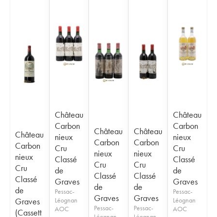
Château
Château
Carbon
Carbon
Château
Château
Château
nieux
nieux
Carbon
Carbon
Carbon
Cru
Cru
nieux
nieux
nieux
Classé
Classé
Cru
Cru
Cru
de
de
Classé
Classé
Classé
Graves
Graves
de
de
de
Pessac-
Pessac-
Graves
Graves
Graves
Léognan
Léognan
Pessac-
Pessac-
AOC
AOC
(Cassett
Léognan
Léognan