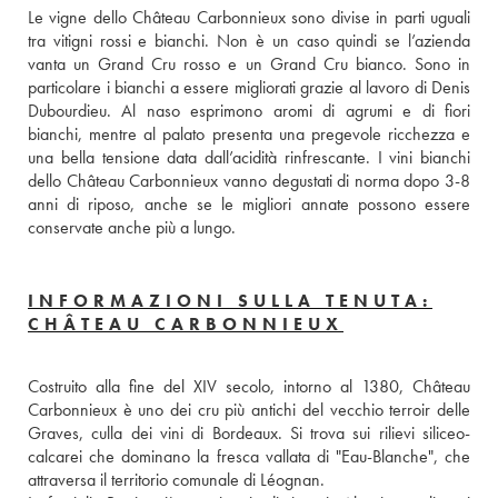
Le vigne dello Château Carbonnieux sono divise in parti uguali 
tra vitigni rossi e bianchi. Non è un caso quindi se l’azienda 
vanta un Grand Cru rosso e un Grand Cru bianco. Sono in 
particolare i bianchi a essere migliorati grazie al lavoro di Denis 
Dubourdieu. Al naso esprimono aromi di agrumi e di fiori 
bianchi, mentre al palato presenta una pregevole ricchezza e 
una bella tensione data dall’acidità rinfrescante. I vini bianchi 
dello Château Carbonnieux vanno degustati di norma dopo 3-8 
anni di riposo, anche se le migliori annate possono essere 
conservate anche più a lungo.
INFORMAZIONI SULLA TENUTA:
CHÂTEAU CARBONNIEUX
Costruito alla fine del XIV secolo, intorno al 1380, Château 
Carbonnieux è uno dei cru più antichi del vecchio terroir delle 
Graves, culla dei vini di Bordeaux. Si trova sui rilievi siliceo-
calcarei che dominano la fresca vallata di "Eau-Blanche", che 
attraversa il territorio comunale di Léognan. 