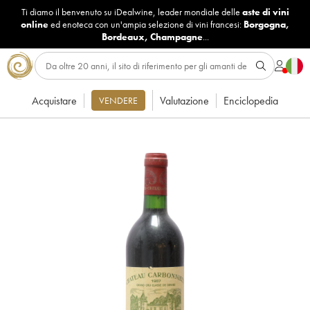
Ti diamo il benvenuto su iDealwine, leader mondiale delle
aste di vini
online
ed enoteca con un'ampia selezione di vini francesi:
Borgogna
,
Bordeaux
,
Champagne
...
Acquistare
Valutazione
Enciclopedia
VENDERE