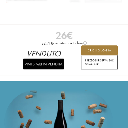
26
€
32,71
€
commissione inclusa
VENDUTO
CRONOLOGIA
PREZZO DI RISERVA:
20
€
VINI SIMILI IN VENDITA
STIMA:
25
€