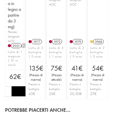
a in
AOC
AOC
legno a
partire
da 3
mg)
Pessac-
Léognan
AOC
1977
1972
1979
1988
2021
T
Lotto di 3
Lotto di 3
Lotto di 2
Lotto di 2
Lotto di 1
bottiglie
bottiglie
bottiglie
bottiglie
magnum
| 0 aste
| 1 asta
| 0 aste
| 0 aste
| 31 in
stock
135
€
75
€
41
€
54
€
62
€
(
Prezzo di
(
Prezzo
(
Prezzo di
(
Prezzo di
riserva
)
attuale
)
riserva
)
riserva
)
Prezzo a
Prezzo a
Prezzo a
Prezzo a
bottiglia
bottiglia
bottiglia
bottiglia
45
€
25
€
20,50
€
27
€
POTREBBE PIACERTI ANCHE…