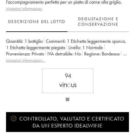
l’accompagnamento perfetto per un piatto di carne alla griglia.
Maggiori informazioni
DEGUSTAZIONE E
DESCRIZIONE DEL LOTTO
CONSERVAZIONE
Quantità:
1 bottiglia
Commenti:
1 Etichetta leggermente sporca
,
1 Etichetta leggermente piegata
Livello:
1
Normale
Provenienza:
privato
IVA detraibile:
no
Regione:
Bordeaux
Denominazione:
Pessac-Léognan
Maggiori informazioni…
Classificazione:
Cru Classé de Graves
Proprietario:
SC des Grandes Graves
94
CONTROLLATO, VALUTATO E CERTIFICATO
DA UN ESPERTO IDEALWINE