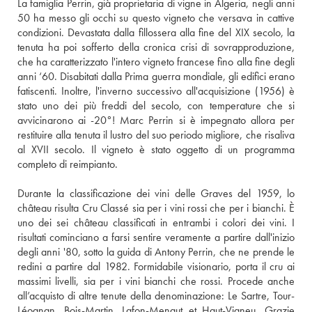
La famiglia Perrin, già proprietaria di vigne in Algeria, negli anni 
50 ha messo gli occhi su questo vigneto che versava in cattive 
condizioni. Devastata dalla fillossera alla fine del XIX secolo, la 
tenuta ha poi sofferto della cronica crisi di sovrapproduzione, 
che ha caratterizzato l'intero vigneto francese fino alla fine degli 
anni ‘60. Disabitati dalla Prima guerra mondiale, gli edifici erano 
fatiscenti. Inoltre, l'inverno successivo all'acquisizione (1956) è 
stato uno dei più freddi del secolo, con temperature che si 
avvicinarono ai -20°! Marc Perrin si è impegnato allora per 
restituire alla tenuta il lustro del suo periodo migliore, che risaliva 
al XVII secolo. Il vigneto è stato oggetto di un programma 
completo di reimpianto. 
Durante la classificazione dei vini delle Graves del 1959, lo 
château risulta Cru Classé sia per i vini rossi che per i bianchi. È 
uno dei sei château classificati in entrambi i colori dei vini. I 
risultati cominciano a farsi sentire veramente a partire dall'inizio 
degli anni '80, sotto la guida di Antony Perrin, che ne prende le 
redini a partire dal 1982. Formidabile visionario, porta il cru ai 
massimi livelli, sia per i vini bianchi che rossi. Procede anche 
all’acquisto di altre tenute della denominazione: Le Sartre, Tour-
Léognan, Bois-Martin, Lafon-Menaut et Haut-Vigneu. Grazie 