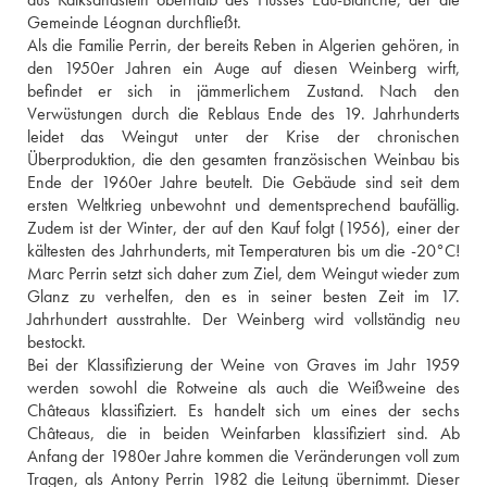
Gemeinde Léognan durchfließt. 
Als die Familie Perrin, der bereits Reben in Algerien gehören, in 
den 1950er Jahren ein Auge auf diesen Weinberg wirft, 
befindet er sich in jämmerlichem Zustand. Nach den 
Verwüstungen durch die Reblaus Ende des 19. Jahrhunderts 
leidet das Weingut unter der Krise der chronischen 
Überproduktion, die den gesamten französischen Weinbau bis 
Ende der 1960er Jahre beutelt. Die Gebäude sind seit dem 
ersten Weltkrieg unbewohnt und dementsprechend baufällig. 
Zudem ist der Winter, der auf den Kauf folgt (1956), einer der 
kältesten des Jahrhunderts, mit Temperaturen bis um die -20°C! 
Marc Perrin setzt sich daher zum Ziel, dem Weingut wieder zum 
Glanz zu verhelfen, den es in seiner besten Zeit im 17. 
Jahrhundert ausstrahlte. Der Weinberg wird vollständig neu 
bestockt. 
Bei der Klassifizierung der Weine von Graves im Jahr 1959 
werden sowohl die Rotweine als auch die Weißweine des 
Châteaus klassifiziert. Es handelt sich um eines der sechs 
Châteaus, die in beiden Weinfarben klassifiziert sind. Ab 
Anfang der 1980er Jahre kommen die Veränderungen voll zum 
Tragen, als Antony Perrin 1982 die Leitung übernimmt. Dieser 