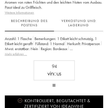
Aromen von roten Früchten und den leichten Noten vom Ausbau.
Passt ideal zu Grillfleisch.
Weitere Informationen
BESCHREIBUNG DES
VERKOSTUNG UND
POSTENS
LAGERUNG
Anzahl:
1 Flasche
Bemerkungen:
1 Etikett leicht schmutzig
,
1
Etikett leicht gerafft
Füllstand:
1
Normal
Herkunft:
privatperson
Mwst. erstattbar:
nein
Region:
Bordeaux
Appellation:
Pessac-Léognan
Mehr erfahren …
Klassifizierung:
Cru classé de graves (Cru klassifiziert)
Eigentümer:
SC des Grandes Graves
94
KONTROLLIERT, BEGUTACHTET &
ZERTIFIZIERT VON IDEALWINE