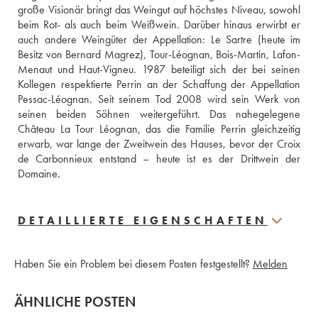
große Visionär bringt das Weingut auf höchstes Niveau, sowohl 
beim Rot- als auch beim Weißwein. Darüber hinaus erwirbt er 
auch andere Weingüter der Appellation: Le Sartre (heute im 
Besitz von Bernard Magrez), Tour-Léognan, Bois-Martin, Lafon-
Menaut und Haut-Vigneu. 1987 beteiligt sich der bei seinen 
Kollegen respektierte Perrin an der Schaffung der Appellation 
Pessac-Léognan. Seit seinem Tod 2008 wird sein Werk von 
seinen beiden Söhnen weitergeführt. Das nahegelegene 
Château La Tour Léognan, das die Familie Perrin gleichzeitig 
erwarb, war lange der Zweitwein des Hauses, bevor der Croix 
de Carbonnieux entstand – heute ist es der Drittwein der 
Domaine.
DETAILLIERTE EIGENSCHAFTEN
Haben Sie ein Problem bei diesem Posten festgestellt?
Melden
ÄHNLICHE POSTEN