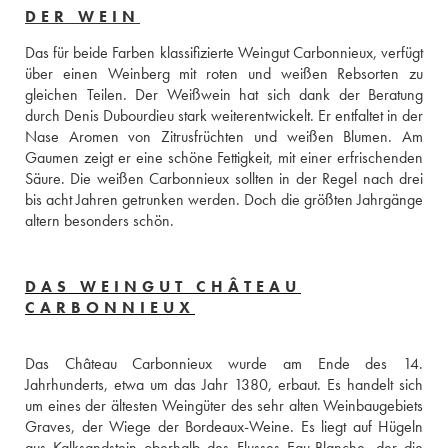
DER WEIN
Das für beide Farben klassifizierte Weingut Carbonnieux, verfügt 
über einen Weinberg mit roten und weißen Rebsorten zu 
gleichen Teilen. Der Weißwein hat sich dank der Beratung 
durch Denis Dubourdieu stark weiterentwickelt. Er entfaltet in der 
Nase Aromen von Zitrusfrüchten und weißen Blumen. Am 
Gaumen zeigt er eine schöne Fettigkeit, mit einer erfrischenden 
Säure. Die weißen Carbonnieux sollten in der Regel nach drei 
bis acht Jahren getrunken werden. Doch die größten Jahrgänge 
altern besonders schön.
DAS WEINGUT CHÂTEAU
CARBONNIEUX
Das Château Carbonnieux wurde am Ende des 14. 
Jahrhunderts, etwa um das Jahr 1380, erbaut. Es handelt sich 
um eines der ältesten Weingüter des sehr alten Weinbaugebiets 
Graves, der Wiege der Bordeaux-Weine. Es liegt auf Hügeln 
aus Kalksandstein oberhalb des Flusses Eau-Blanche, der die 