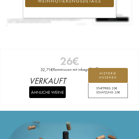
WEINNOTIERUNGSDETAILS
26
€
32,71
€
Kommission mit inbegriffen
HISTORIE
VERKAUFT
ANSEHEN
STARTPREIS:
20
€
ÄHNLICHE WEINE
SCHÄTZUNG:
25
€