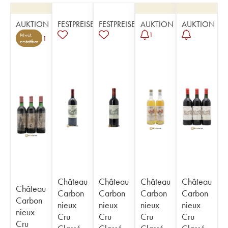
AUKTION
FESTPREISE
FESTPREISE
AUKTION
AUKTION
1
Mwst.
1
erstattbar
Château
Château
Château
Château
Château
Carbon
Carbon
Carbon
Carbon
Carbon
nieux
nieux
nieux
nieux
nieux
Cru
Cru
Cru
Cru
Cru