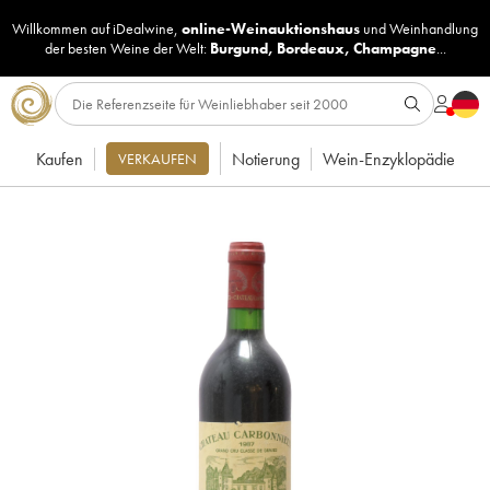
Willkommen auf iDealwine,
online-Weinauktionshaus
und
Weinhandlung
der besten Weine der Welt:
Burgund
,
Bordeaux
,
Champagne
...
Kaufen
Notierung
Wein-Enzyklopädie
VERKAUFEN