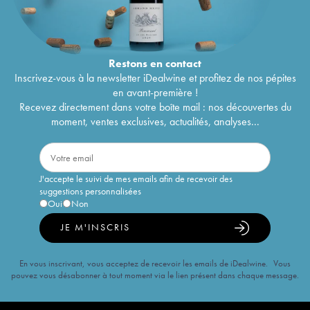
Restons en
contact
Inscrivez-vous à la newsletter iDealwine et profitez de nos pépites
en avant-première !
Recevez directement dans votre boîte mail : nos découvertes du
moment, ventes exclusives, actualités, analyses...
J'accepte le suivi de mes emails afin de recevoir des
suggestions personnalisées
Oui
Non
JE M'INSCRIS
En vous inscrivant, vous acceptez de recevoir les emails de iDealwine. Vous
pouvez vous désabonner à tout moment via le lien présent dans chaque message.