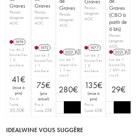
de
de
Graves
Graves
Graves
Graves
Graves
Pessac-
Pessac-
Pessac-
Léognan
Pessac-
(CBO à
Léognan
Léognan
AOC
Léognan
partir de
AOC
AOC
AOC
6 bts)
Pessac-
Léognan
1979
AOC
1972
1977
Lot de 2
2021
T
2021
T
bouteilles
Lot de 3
Lot de 3
Lot de 1
Lot de 1
| 0
bouteilles
bouteilles
impériale
bouteille
enchère
| 1
| 0
| 1 en
| 60+ en
enchère
enchère
stock
stock
41
€
75
€
135
€
280
€
29
€
(
mise à
prix
)
(
prix
(
mise à
Prix à
actuel
)
prix
)
l'unité
Prix à
Prix à
20,50
€
25
€
45
€
l'unité
l'unité
IDEALWINE VOUS SUGGÈRE