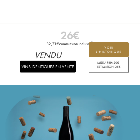
26
€
32,71
€
commission incluse
VOIR
VENDU
L'HISTORIQUE
MISE À PRIX:
20
€
VINS IDENTIQUES EN VENTE
ESTIMATION:
25
€