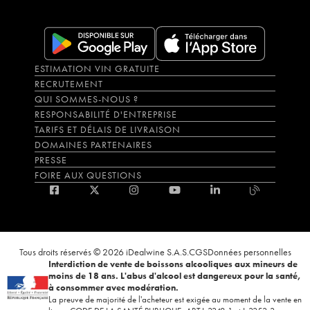
ESTIMATION VIN GRATUITE
RECRUTEMENT
QUI SOMMES-NOUS ?
RESPONSABILITÉ D'ENTREPRISE
TARIFS ET DÉLAIS DE LIVRAISON
DOMAINES PARTENAIRES
PRESSE
FOIRE AUX QUESTIONS
Tous droits réservés © 2026 iDealwine S.A.S.
CGS
Données personnelles
Interdiction de vente de boissons alcooliques aux mineurs de
moins de 18 ans. L'abus d'alcool est dangereux pour la santé,
à consommer avec modération.
La preuve de majorité de l'acheteur est exigée au moment de la vente en