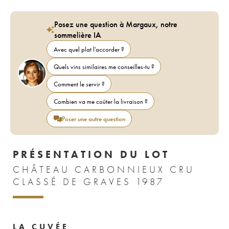
Posez une question à Margaux, notre
sommelière IA
Avec quel plat l'accorder ?
Quels vins similaires me conseilles-tu ?
Comment le servir ?
Combien va me coûter la livraison ?
Poser une autre question
PRÉSENTATION DU LOT
CHÂTEAU CARBONNIEUX CRU
CLASSÉ DE GRAVES 1987
LA CUVÉE