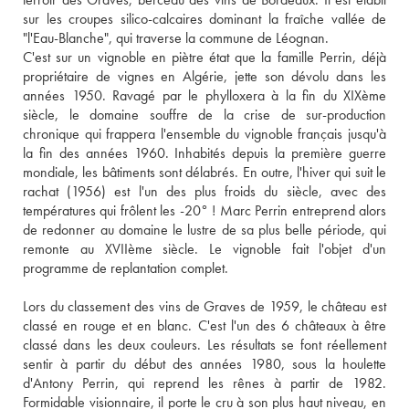
sur les croupes silico-calcaires dominant la fraîche vallée de 
"l'Eau-Blanche", qui traverse la commune de Léognan. 
C'est sur un vignoble en piètre état que la famille Perrin, déjà 
propriétaire de vignes en Algérie, jette son dévolu dans les 
années 1950. Ravagé par le phylloxera à la fin du XIXème 
siècle, le domaine souffre de la crise de sur-production 
chronique qui frappera l'ensemble du vignoble français jusqu'à 
la fin des années 1960. Inhabités depuis la première guerre 
mondiale, les bâtiments sont délabrés. En outre, l'hiver qui suit le 
rachat (1956) est l'un des plus froids du siècle, avec des 
températures qui frôlent les -20° ! Marc Perrin entreprend alors 
de redonner au domaine le lustre de sa plus belle période, qui 
remonte au XVIIème siècle. Le vignoble fait l'objet d'un 
programme de replantation complet. 
Lors du classement des vins de Graves de 1959, le château est 
classé en rouge et en blanc. C'est l'un des 6 châteaux à être 
classé dans les deux couleurs. Les résultats se font réellement 
sentir à partir du début des années 1980, sous la houlette 
d'Antony Perrin, qui reprend les rênes à partir de 1982. 
Formidable visionnaire, il porte le cru à son plus haut niveau, en 