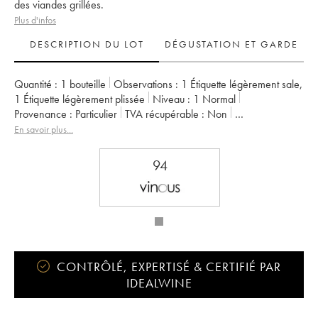
des viandes grillées.
Plus d'infos
DESCRIPTION DU LOT
DÉGUSTATION ET GARDE
Quantité :
1 bouteille
Observations :
1 Étiquette légèrement sale
,
1 Étiquette légèrement plissée
Niveau :
1
Normal
Provenance :
particulier
TVA récupérable :
non
Région :
Bordeaux
Appellation :
Pessac-Léognan
En savoir plus...
Classement :
Cru Classé de Graves
Propriétaire :
SC des Grandes Graves
94
CONTRÔLÉ, EXPERTISÉ & CERTIFIÉ PAR
IDEALWINE