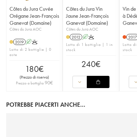
Côtes du Jura Cuvée
Côtes du Jura Vin
Vin de
Orégane Jean-François
Jaune Jean-François
à Dédé
Ganevat (Domaine)
Ganevat (Domaine)
Ganev
Côtes du Jura AOC
Côtes du Jura AOC
2012
A
K
2017
2019
A
K
Lotto di 1 bottiglia | 1 in
Lotto d
Lotto di 2 bottiglie | 0
stock
stock
aste
240
€
180
€
(
Prezzo di riserva
)
90
€
Prezzo a bottiglia
POTREBBE PIACERTI ANCHE…