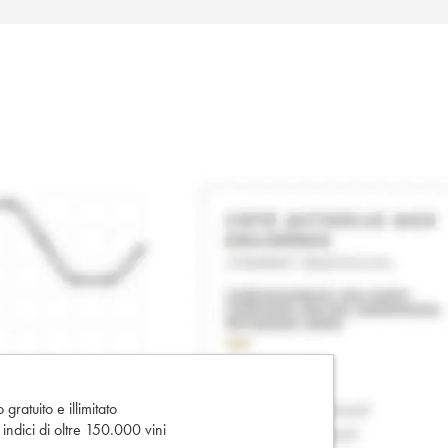
gratuito e illimitato
e indici di oltre 150.000 vini