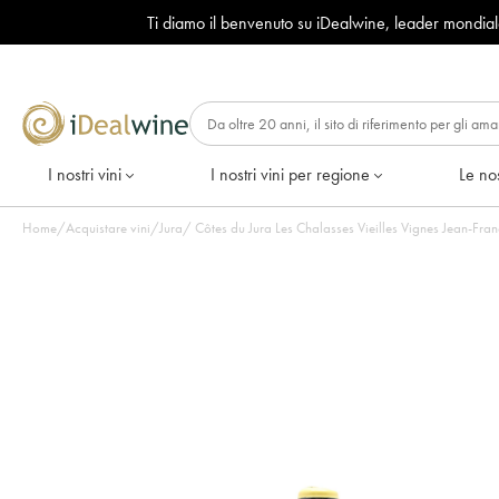
Ti diamo il benvenuto su iDealwine, leader mondia
I nostri vini
I nostri vini per regione
Le nos
Home
/
Acquistare vini
/
Jura
/
Côtes du Jura Les Chalasses Vieilles Vignes Jean-Fra