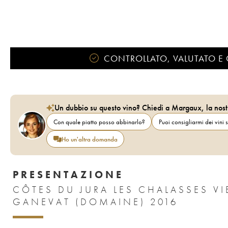
CONTROLLATO, VALUTATO E 
Un dubbio su questo vino? Chiedi a Margaux, la nost
Con quale piatto posso abbinarlo?
Puoi consigliarmi dei vini s
Ho un'altra domanda
PRESENTAZIONE
CÔTES DU JURA LES CHALASSES VI
GANEVAT (DOMAINE) 2016