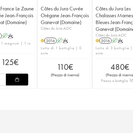
 France Le Zaune
Côtes du Jura Cuvée
Côtes du Jura Les
e Jean-François
Orégane Jean-François
Chalasses Marne
at (Domaine)
Ganevat (Domaine)
Bleues Jean-Franç
Côtes du Jura AOC
Ganevat (Domain
Côtes du Jura AOC
A
K
2016
A
K
2016
A
K
i 1 magnum | 1 in
Lotto di 1 bottiglia | 0
Lotto di 3 bottiglie |
aste
aste
125
€
110
€
480
€
(
Prezzo di riserva
)
(
Prezzo di riserva
1
Prezzo a bottiglia