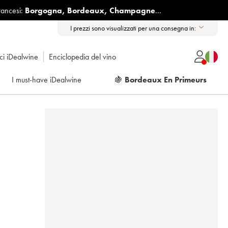
rancesi:
Borgogna
,
Bordeaux
,
Champagne
...
I prezzi sono visualizzati per una consegna in:
ici iDealwine
Enciclopedia del vino
I must-have iDealwine
🍇
Bordeaux En Primeurs