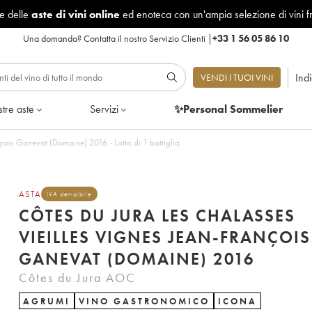
le delle
aste di vini online
ed enoteca con un'ampia selezione di vini f
Una domanda?
Contatta il nostro Servizio Clienti
|
+33 1 56 05 86 10
Ind
VENDI I TUOI VINI
tre aste
Servizi
✨Personal Sommelier
nçois Ganevat (Domaine) 2016 - Lotto di 1 bottiglia
ASTA
IVA detraibile
CÔTES DU JURA LES CHALASSES
VIEILLES VIGNES JEAN-FRANÇOIS
GANEVAT (DOMAINE) 2016
Côtes du Jura AOC
AGRUMI
VINO GASTRONOMICO
ICONA