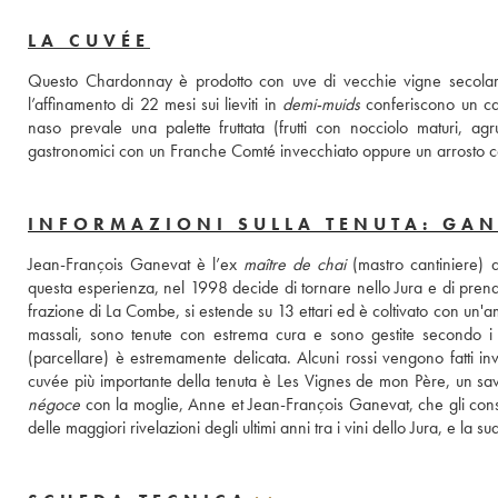
LA CUVÉE
Questo Chardonnay è prodotto con uve di vecchie vigne secolari 
l’affinamento di 22 mesi sui lieviti in 
demi-muids
 conferiscono un ca
naso prevale una palette fruttata (frutti con nocciolo maturi, a
gastronomici con un Franche Comté invecchiato oppure un arrosto co
INFORMAZIONI SULLA TENUTA: GAN
Jean-François Ganevat è l’ex 
maître de chai
 (mastro cantiniere)
questa esperienza, nel 1998 decide di tornare nello Jura e di prendere
frazione di La Combe, si estende su 13 ettari ed è coltivato con un'am
massali, sono tenute con estrema cura e sono gestite secondo i p
(parcellare) è estremamente delicata. Alcuni rossi vengono fatti inve
négoce
 con la moglie, Anne et Jean-François Ganevat, che gli cons
delle maggiori rivelazioni degli ultimi anni tra i vini dello Jura, e l