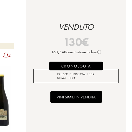
VENDUTO
130
€
163,54
€
commissione inclusa
2
CRONOLOGIA
PREZZO DI RISERVA:
130
€
STIMA:
180
€
VINI SIMILI IN VENDITA