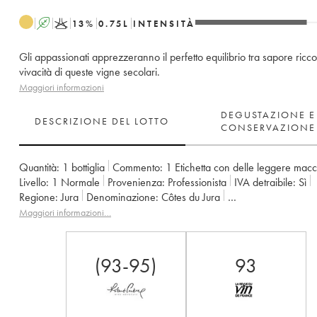
A
K
13
%
0.75
L
INTENSITÀ
Gli appassionati apprezzeranno il perfetto equilibrio tra sapore ricco
vivacità di queste vigne secolari.
Maggiori informazioni
DEGUSTAZIONE E
DESCRIZIONE DEL LOTTO
CONSERVAZIONE
Quantità:
1 bottiglia
Commento:
1 Etichetta con delle leggere mac
Livello:
1
Normale
Provenienza:
professionista
IVA detraibile:
sì
Regione:
Jura
Denominazione:
Côtes du Jura
Proprietario:
Jean-François Ganevat (Domaine)
Maggiori informazioni…
(93-95)
93