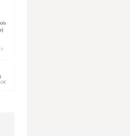
s
ois
e)
 0
)
60
€