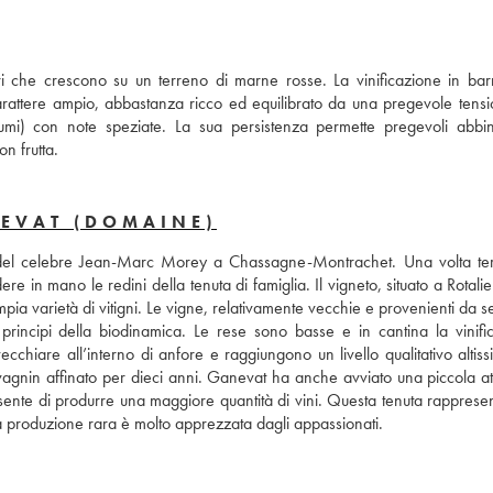
che crescono su un terreno di marne rosse. La vinificazione in barr
rattere ampio, abbastanza ricco ed equilibrato da una pregevole tensio
grumi) con note speziate. La sua persistenza permette pregevoli abbin
n frutta.
EVAT (DOMAINE)
 del celebre Jean-Marc Morey a Chassagne-Montrachet. Una volta ter
 in mano le redini della tenuta di famiglia. Il vigneto, situato a Rotalier
pia varietà di vitigni. Le vigne, relativamente vecchie e provenienti da se
rincipi della biodinamica. Le rese sono basse e in cantina la vinific
cchiare all’interno di anfore e raggiungono un livello qualitativo altiss
ente di produrre una maggiore quantità di vini. Questa tenuta rappresen
a sua produzione rara è molto apprezzata dagli appassionati.