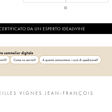
CERTIFICATO DA UN ESPERTO IDEALWINE
ra sommelier digitale
imili?
Come va servito?
A quanto ammontano i costi di spedizione?
EILLES VIGNES JEAN-FRANÇOIS