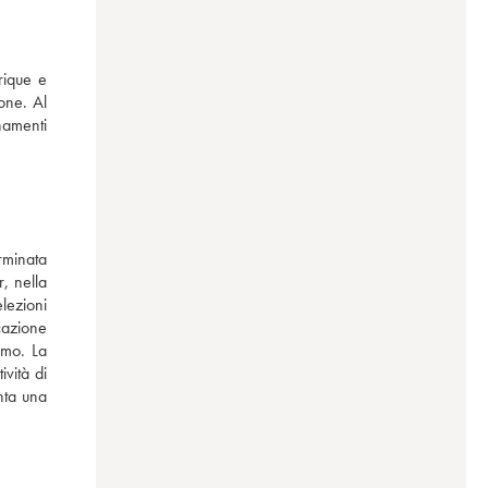
ique e 
ne. Al 
amenti 
minata 
, nella 
lezioni 
azione 
imo. La 
ta una 