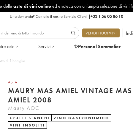
le delle
aste di vini online
ed enoteca con un'ampia selezione di vini f
Una domanda?
Contatta il nostro Servizio Clienti
|
+33 1 56 05 86 10
Ind
VENDI I TUOI VINI
tre aste
Servizi
✨Personal Sommelier
o di 1 bottiglia
ASTA
MAURY MAS AMIEL VINTAGE MAS
AMIEL 2008
Maury AOC
FRUTTI BIANCHI
VINO GASTRONOMICO
VINI INSOLITI