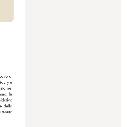
ovo di 
Maury e 
sto nel 
ma. In 
idativo 
 della 
 tenuta 