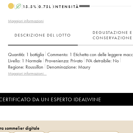
A
15.5
%
0.75
L
INTENSITÀ
Maggiori informazioni
DEGUSTAZIONE E
DESCRIZIONE DEL LOTTO
CONSERVAZIONE
Quantità:
1 bottiglia
Commento:
1 Etichetta con delle leggere mac
Livello:
1
Normale
Provenienza:
privato
IVA detraibile:
no
Regione:
Roussillon
Denominazione:
Maury
Maggiori informazioni…
CERTIFICATO DA UN ESPERTO IDEALWINE
ra sommelier digitale