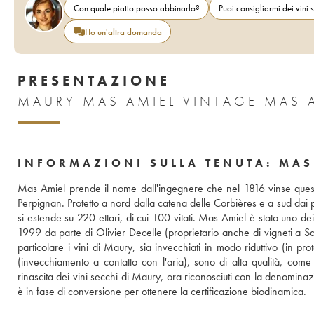
Con quale piatto posso abbinarlo?
Puoi consigliarmi dei vini s
Ho un'altra domanda
PRESENTAZIONE
MAURY MAS AMIEL VINTAGE MAS 
INFORMAZIONI SULLA TENUTA: MAS
Mas Amiel prende il nome dall'ingegnere che nel 1816 vinse questa 
Perpignan. Protetto a nord dalla catena delle Corbières e a sud dai pr
si estende su 220 ettari, di cui 100 vitati. Mas Amiel è stato uno dei
1999 da parte di Olivier Decelle (proprietario anche di vigneti a 
particolare i vini di Maury, sia invecchiati in modo riduttivo (in p
(invecchiamento a contatto con l'aria), sono di alta qualità, come t
rinascita dei vini secchi di Maury, ora riconosciuti con la denomina
è in fase di conversione per ottenere la certificazione biodinamica.