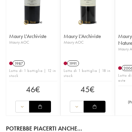
Maury L'Archiviste
Maury L'Archiviste
Maury
Maury AOC
Maury AOC
Natur
Maury 
1987
1991
200
Lotto di 1 bottiglia | 12 in
Lotto di 1 bottiglia | 18 in
Lotto di
stock
stock
aste
46
€
45
€
(
P
POTREBBE PIACERTI ANCHE…