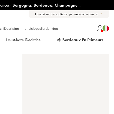
rancesi:
Borgogna
,
Bordeaux
,
Champagne
...
I prezzi sono visualizzati per una consegna in:
ici iDealwine
Enciclopedia del vino
I must-have iDealwine
🍇
Bordeaux En Primeurs