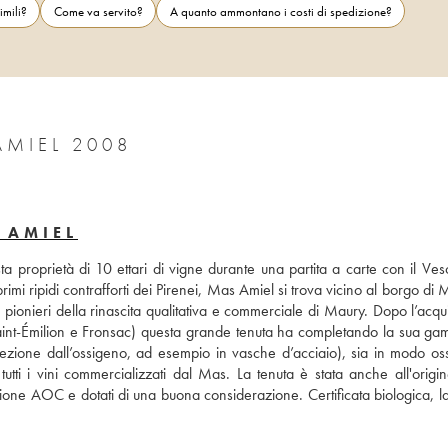
imili?
Come va servito?
A quanto ammontano i costi di spedizione?
AMIEL 2008
 AMIEL
proprietà di 10 ettari di vigne durante una partita a carte con il Vesc
imi ripidi contrafforti dei Pirenei, Mas Amiel si trova vicino al borgo di 
 pionieri della rinascita qualitativa e commerciale di Maury. Dopo l’acqui
Saint-Émilion e Fronsac) questa grande tenuta ha completando la sua gam
rotezione dall’ossigeno, ad esempio in vasche d’acciaio), sia in modo oss
utti i vini commercializzati dal Mas. La tenuta è stata anche all'origine
zione AOC e dotati di una buona considerazione. Certificata biologica, la