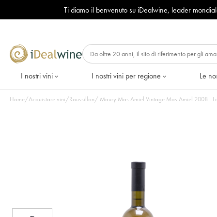
Ti diamo il benvenuto su iDealwine, leader mondia
I nostri vini
I nostri vini per regione
Le nos
Home
/
Acquistare vini
/
Roussillon
/
Maury Mas Amiel Vintage Mas Amiel 2008 - Lott