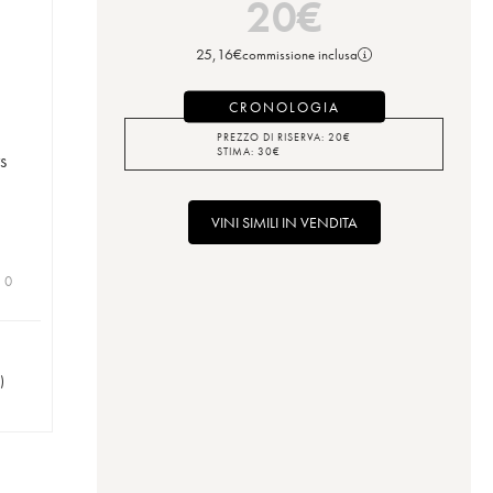
20
€
25,16
€
commissione inclusa
CRONOLOGIA
PREZZO DI RISERVA:
20
€
STIMA:
30
€
s
VINI SIMILI IN VENDITA
| 0
)