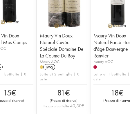
 Vin Doux
Maury Vin Doux
Maury Vin Doux
el Mas Camps
Naturel Cuvée
Naturel Parcé Hor
AOC
Spéciale Domaine De
d'âge Dauvergne
La Coume Du Roy
Ranvier
Maury AOC
Maury AOC
6
1992
 1 bottiglia | 0
Lotto di 2 bottiglie | 0
Lotto di 1 bottiglia 
aste
aste
15
€
81
€
18
€
rezzo di riserva
)
(
Prezzo di riserva
)
(
Prezzo di riserva
40,50
€
Prezzo a bottiglia