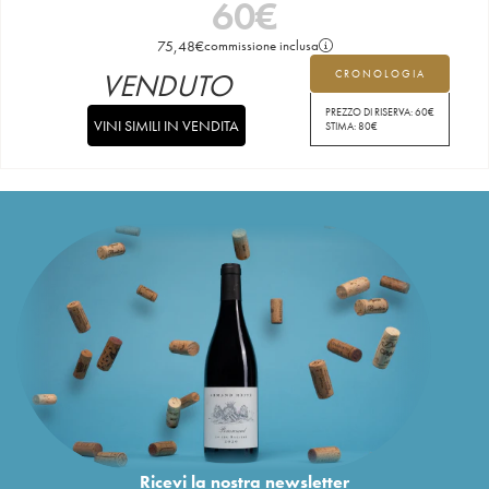
60
€
75,48
€
commissione inclusa
VENDUTO
CRONOLOGIA
PREZZO DI RISERVA:
60
€
VINI SIMILI IN VENDITA
STIMA:
80
€
Ricevi la nostra newsletter