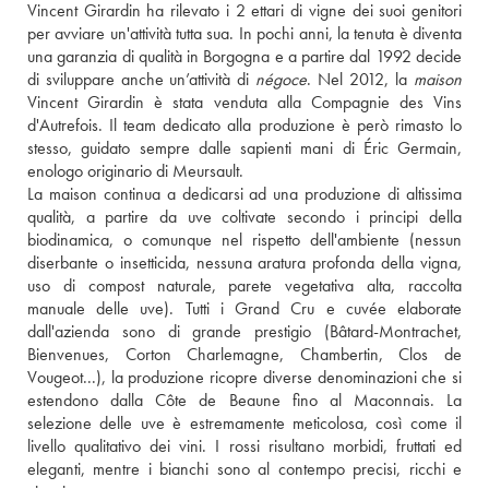
Vincent Girardin ha rilevato i 2 ettari di vigne dei suoi genitori 
per avviare un'attività tutta sua. In pochi anni, la tenuta è diventa 
una garanzia di qualità in Borgogna e a partire dal 1992 decide 
di sviluppare anche un’attività di 
négoce
. Nel 2012, la 
maison
Vincent Girardin è stata venduta alla Compagnie des Vins 
d'Autrefois. Il team dedicato alla produzione è però rimasto lo 
stesso, guidato sempre dalle sapienti mani di Éric Germain, 
enologo originario di Meursault. 
La maison continua a dedicarsi ad una produzione di altissima 
qualità, a partire da uve coltivate secondo i principi della 
biodinamica, o comunque nel rispetto dell'ambiente (nessun 
diserbante o insetticida, nessuna aratura profonda della vigna, 
uso di compost naturale, parete vegetativa alta, raccolta 
manuale delle uve). Tutti i Grand Cru e cuvée elaborate 
dall'azienda sono di grande prestigio (Bâtard-Montrachet, 
Bienvenues, Corton Charlemagne, Chambertin, Clos de 
Vougeot...), la produzione ricopre diverse denominazioni che si 
estendono dalla Côte de Beaune fino al Maconnais. La 
selezione delle uve è estremamente meticolosa, così come il 
livello qualitativo dei vini. I rossi risultano morbidi, fruttati ed 
eleganti, mentre i bianchi sono al contempo precisi, ricchi e 