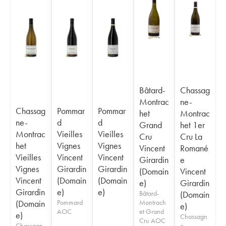
Bâtard-
Chassag
Montrac
ne-
Chassag
Pommar
Pommar
het
Montrac
ne-
d
d
Grand
het 1er
Montrac
Vieilles
Vieilles
Cru
Cru La
het
Vignes
Vignes
Vincent
Romané
Vieilles
Vincent
Vincent
Girardin
e
Vignes
Girardin
Girardin
(Domain
Vincent
Vincent
(Domain
(Domain
e)
Girardin
Girardin
e)
e)
Bâtard-
(Domain
(Domain
Pommard
Montrach
e)
AOC
et Grand
e)
Chassagn
Cru AOC
Chassagn
e-