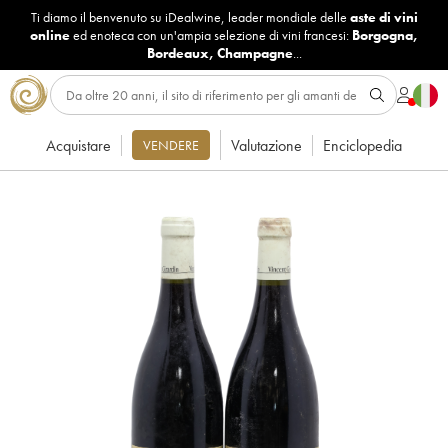
Ti diamo il benvenuto su iDealwine, leader mondiale delle
aste di vini
online
ed enoteca con un'ampia selezione di vini francesi:
Borgogna
,
Bordeaux
,
Champagne
...
Acquistare
Valutazione
Enciclopedia
VENDERE