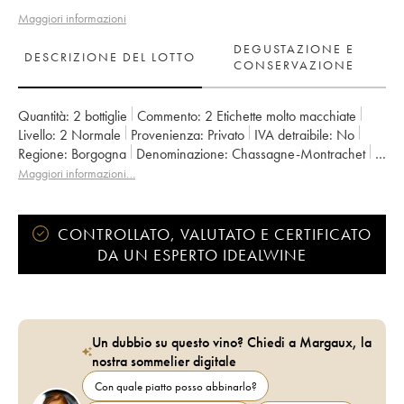
Maggiori informazioni
DEGUSTAZIONE E
DESCRIZIONE DEL LOTTO
CONSERVAZIONE
Quantità:
2 bottiglie
Commento:
2 Etichette molto macchiate
Livello:
2
Normale
Provenienza:
privato
IVA detraibile:
no
Regione:
Borgogna
Denominazione:
Chassagne-Montrachet
Classificazione:
1er Cru
Maggiori informazioni…
Proprietario:
Vincent Girardin (Domaine)
CONTROLLATO, VALUTATO E CERTIFICATO
DA UN ESPERTO IDEALWINE
Un dubbio su questo vino? Chiedi a Margaux, la
nostra sommelier digitale
Con quale piatto posso abbinarlo?