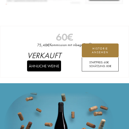
60
€
75,48
€
Kommission mit inbegriffen
HISTORIE
VERKAUFT
ANSEHEN
STARTPREIS:
60
€
ÄHNLICHE WEINE
SCHÄTZUNG:
80
€