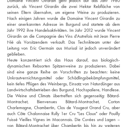
Domaine Vincent Girardin geht jedoch auf das Jahr 1980 
zurück, als Vincent Girardin die zwei Hektar Rebfläche von 
seinen Eltern übernahm, um eigene Weine zu produzieren. 
Nach einigen Jahren wurde die Domaine Vincent Girardin zu 
einer anerkannten Adresse im Burgund und startete ab dem 
Jahr 1992 ihre Handelsaktivitäten. Im Jahr 2012 wurde Vincent 
Girardin an die Compagnie des Vins d'Autrefois mit Jean Pierre 
Nié als Vorsitzendem verkauft. Das Technikteam unter der 
Leitung von Eric Germain aus Murisal ist jedoch unverändert 
geblieben.
Heute konzentriert sich das Haus darauf, aus biologisch-
dynamischen Rebsorten Spitzenweine zu produzieren. Dabei 
sind eine ganze Reihe an Vorschriften zu beachten: keine 
Unkrautvernichtungsmittel oder Schädlingsbekämpfungsmittel, 
kein tiefes Pflügen des Weinbergs, Einsatz von Naturdünger aus 
Landwirtschaftsbetrieben des Burgund, Hochspaliere, Handlese. 
Die Weine und Climats übertreffen sich gegenseitig: Bâtard-
Montrachet, Bienvenues Bâtard-Montrachet, Corton 
Charlemagne, Chambertin, Clos de Vougeot Grand Cru, aber 
auch Côte Chalonnaise Rully 1er Cru "Les Cloux" oder Pouilly 
Fuissé Vieilles Vignes im Maconnais. Die Cuvées und Lagen – 
von Bâtard-Montrachet über Chambertin bis hin zu weiteren 