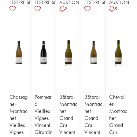
FESTPREISE
FESTPREISE
AUKTION
FESTPREISE
AUKTION
2
5
Chassag
Pommar
Bâtard-
Bâtard-
Chevali
ne-
d
Montrac
Montrac
er-
Montrac
Vieilles
het
het
Montrac
het
Vignes
Grand
Grand
het
Vieilles
Vincent
Cru
Cru
Grand
Vignes
Girardin
Vincent
Vincent
Cru