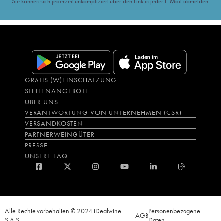
Sie können sich jederzeit unkompliziert über den Link in jeder E-Mail abmelden.
GRATIS (W)EINSCHÄTZUNG
STELLENANGEBOTE
ÜBER UNS
VERANTWORTUNG VON UNTERNEHMEN (CSR)
VERSANDKOSTEN
PARTNERWEINGÜTER
PRESSE
UNSERE FAQ
Alle Rechte vorbehalten © 2024 iDealwine
Personenbezogene
AGB
S.A.S.
Daten