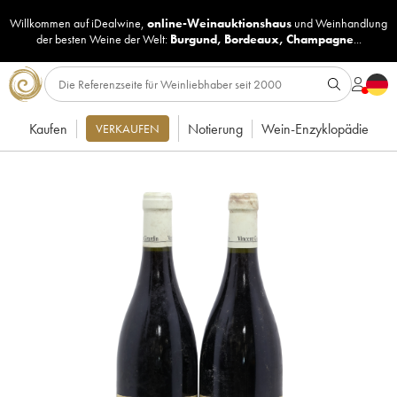
Willkommen auf iDealwine,
online-Weinauktionshaus
und
Weinhandlung
der besten Weine der Welt:
Burgund
,
Bordeaux
,
Champagne
...
Kaufen
Notierung
Wein-Enzyklopädie
VERKAUFEN