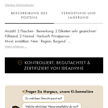
Weitere Informationen
BESCHREIBUNG DES
VERKOSTUNG UND
POSTENS
LAGERUNG
Anzahl:
2 Flaschen
Bemerkung:
2 Etiketten sehr gezeichnet
Füllstand:
2
Normal
Herkunft:
privatperson
Mwst. erstattbar:
nein
Region:
Burgund
Appellation:
Chassagne-Montrachet
Klassifizierung:
Premier Cru
Mehr erfahren …
Eigentümer:
Vincent Girardin (Domaine)
KONTROLLIERT, BEGUTACHTET &
ZERTIFIZIERT VON IDEALWINE
Fragen Sie Margaux, unsere KI-Sommelière
Zu welchem Gericht passt es?
Welche ähnlichen Weine empfiehlst du mir?