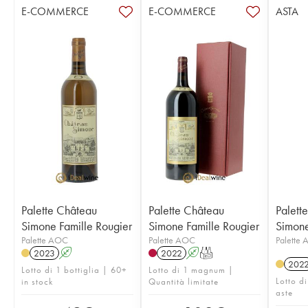
E-COMMERCE
E-COMMERCE
ASTA
Palette Château
Palette Château
Palett
Simone Famille Rougier
Simone Famille Rougier
Simone
Palette AOC
Palette AOC
Palette
2023
A
2022
A
T
202
Lotto di 1 bottiglia | 60+
Lotto di 1 magnum |
Lotto di
in stock
Quantità limitate
aste