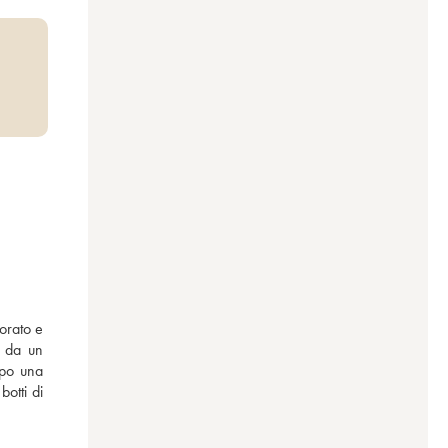
rato e 
 da un 
po una 
otti di 