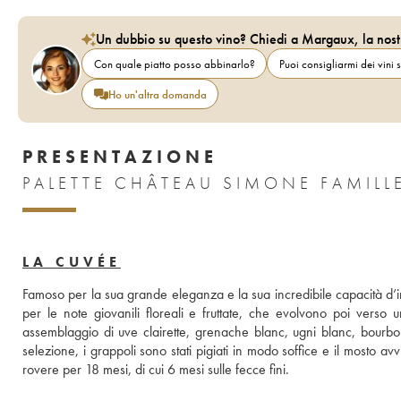
Un dubbio su questo vino? Chiedi a Margaux, la nost
Con quale piatto posso abbinarlo?
Puoi consigliarmi dei vini s
Ho un'altra domanda
PRESENTAZIONE
PALETTE CHÂTEAU SIMONE FAMILL
LA CUVÉE
Famoso per la sua grande eleganza e la sua incredibile capacità d’i
per le note giovanili floreali e fruttate, che evolvono poi verso 
assemblaggio di uve clairette, grenache blanc, ugni blanc, bour
selezione, i grappoli sono stati pigiati in modo soffice e il mosto avvi
rovere per 18 mesi, di cui 6 mesi sulle fecce fini.