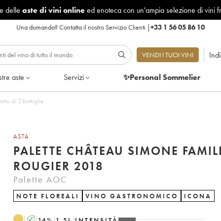
le delle
aste di vini online
ed enoteca con un'ampia selezione di vini f
Una domanda?
Contatta il nostro Servizio Clienti
|
+33 1 56 05 86 10
Ind
VENDI I TUOI VINI
tre aste
Servizi
✨Personal Sommelier
tto di 2 bottiglie
ASTA
PALETTE CHÂTEAU SIMONE FAMIL
ROUGIER 2018
Palette AOC
NOTE FLOREALI
VINO GASTRONOMICO
ICONA
A
14
%
1.5
L
INTENSITÀ