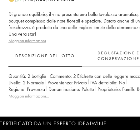
Di grande equilibrio, il vino presenta una bella tavolozza aromatica,
bouquet complesso dalle note floreali e speziate. Dotato anche di un
freschezza, è prodotto da una delle migliori tenute della denominaz
Una vera star!
Maggiori informazioni
DEGUSTAZIONE E
DESCRIZIONE DEL LOTTO
CONSERVAZIONE
Quantità:
2 bottiglie
Commento:
2 Etichette con delle leggere mac
Livello:
2
Normale
Provenienza:
privato
IVA detraibile:
no
Regione:
Provenza
Denominazione:
Palette
Proprietario:
Famille 
Maggiori informazioni…
CERTIFICATO DA UN ESPERTO IDEALWINE