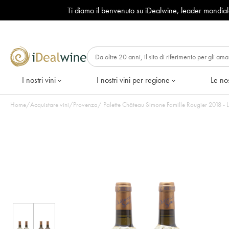
Ti diamo il benvenuto su iDealwine, leader mondia
I nostri vini
I nostri vini per regione
Le nos
Home
/
Acquistare vini
/
Provenza
/
Palette Château Simone Famille Rougier 2018 - Lo