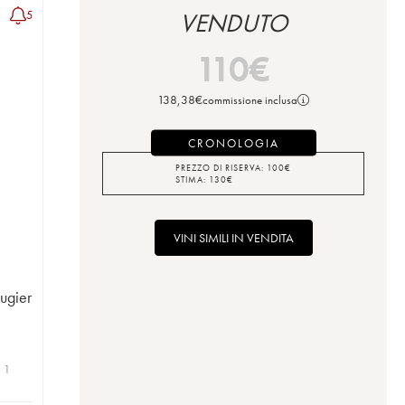
5
VENDUTO
110
€
138,38
€
commissione inclusa
CRONOLOGIA
PREZZO DI RISERVA:
100
€
STIMA:
130
€
VINI SIMILI IN VENDITA
ugier
| 1