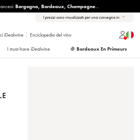
rancesi:
Borgogna
,
Bordeaux
,
Champagne
...
I prezzi sono visualizzati per una consegna in:
ici iDealwine
Enciclopedia del vino
I must-have iDealwine
🍇
Bordeaux En Primeurs
LE