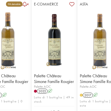
E-COMMERCE
ASTA
4
IVA detraibile
e Château
Palette Château
Palette Château
 Famille Rougier
Simone Famille Rougier
Simone Famille Ro
 AOC
Palette AOC
Palette AOC
2022
A
2
A
2017
A
Lotto di 1 bottiglia | 49 in
 1 bottiglia | 0
Lotto di 1 bottiglia 
stock
asta