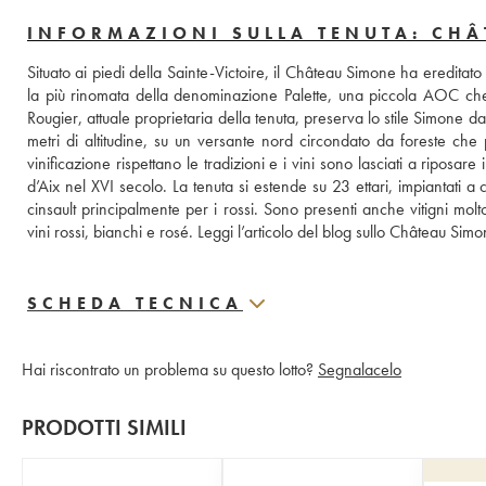
INFORMAZIONI SULLA TENUTA: CH
Situato ai piedi della Sainte-Victoire, il Château Simone ha eredita
la più rinomata della denominazione Palette, una piccola AOC che pro
Rougier, attuale proprietaria della tenuta, preserva lo stile Simone 
metri di altitudine, su un versante nord circondato da foreste che
vinificazione rispettano le tradizioni e i vini sono lasciati a riposa
d’Aix nel XVI secolo. La tenuta si estende su 23 ettari, impiantati 
cinsault principalmente per i rossi. Sono presenti anche vitigni molt
vini rossi, bianchi e rosé. 
Leggi l’articolo del blog sullo Château Sim
SCHEDA TECNICA
Hai riscontrato un problema su questo lotto?
Segnalacelo
PRODOTTI SIMILI