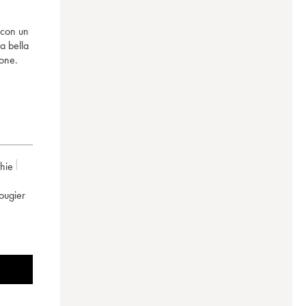
 con un
a bella
ione.
chie
Rougier