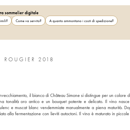
ra sommelier digitale
imili?
Come va servito?
A quanto ammontano i costi di spedizione?
E ROUGIER 2018
nvecchiamento, il bianco di Château Simone si distingue per un colore do
una tonalità oro antico e un bouquet potente e delicato. Il vino nasce
boulenc e muscat blanc vendemmiate manualmente a piena maturità. Do
ato alla fermentazione con lieviti autoctoni. Il vino è maturato in piccole b