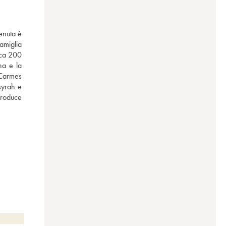
nuta è 
miglia 
rca 200 
a e la 
 Carmes 
syrah e 
produce 