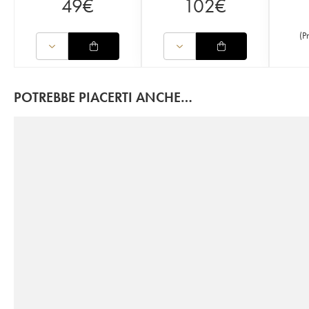
49
€
102
€
(
P
POTREBBE PIACERTI ANCHE…