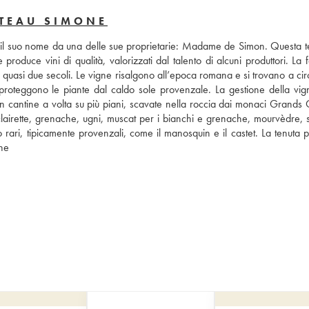
ÂTEAU SIMONE
to il suo nome da una delle sue proprietarie: Madame de Simon. Questa te
duce vini di qualità, valorizzati dal talento di alcuni produttori. La fa
da quasi due secoli. Le vigne risalgono all’epoca romana e si trovano a ci
 proteggono le piante dal caldo sole provenzale. La gestione della vign
re in cantine a volta su più piani, scavate nella roccia dai monaci Grands
a clairette, grenache, ugni, muscat per i bianchi e grenache, mourvèdre, 
o rari, tipicamente provenzali, come il manosquin e il castet. La tenuta 
one